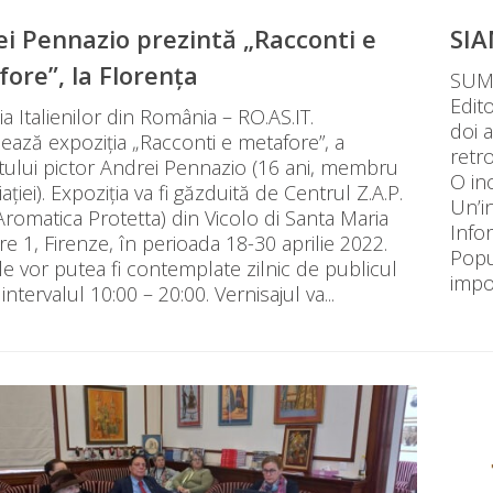
i Pennazio prezintă „Racconti e
SIA
ore”, la Florența
SUMA
Edit
ia Italienilor din România – RO.AS.IT.
doi 
ează expoziția „Racconti e metafore”, a
retr
tului pictor Andrei Pennazio (16 ani, membru
O in
iației). Expoziția va fi găzduită de Centrul Z.A.P.
Un’i
romatica Protetta) din Vicolo di Santa Maria
Info
e 1, Firenze, în perioada 18-30 aprilie 2022.
Popu
le vor putea fi contemplate zilnic de publicul
impo
 intervalul 10:00 – 20:00. Vernisajul va...