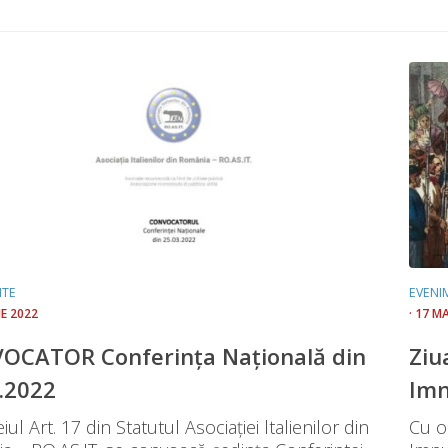
NTE
EVENI
IE 2022
· 17 M
OCATOR Conferința Națională din
Ziu
.2022
Imn
iul Art. 17 din Statutul Asociației ltalienilor din
Cu oc