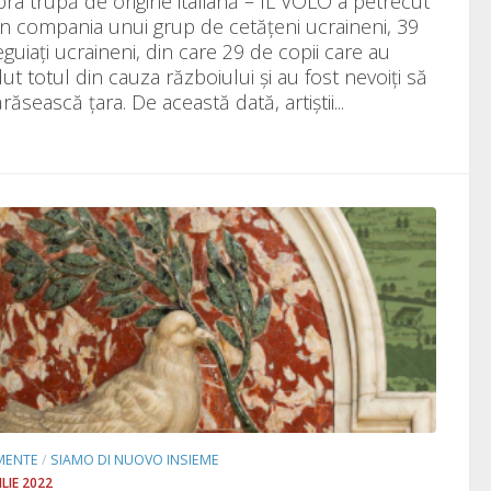
bra trupă de origine italiană – IL VOLO a petrecut
 în compania unui grup de cetățeni ucraineni, 39
guiați ucraineni, din care 29 de copii care au
ut totul din cauza războiului și au fost nevoiți să
ărăsească țara. De această dată, artiștii...
MENTE
/
SIAMO DI NUOVO INSIEME
ILIE 2022