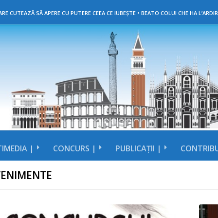
RE CUTEAZĂ SĂ APERE CU PUTERE CEEA CE IUBEȘTE • BEATO COLUI CHE HA L’ARDIR
IMEDIA |
CONCURS |
PUBLICAȚII |
CONTRIBU
VENIMENTE