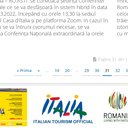
 – RO.AS.IT. se convoacă ședința Conferintei
Imnul
le ce se va desfășoară în sistem hibrid în data
Româ
3.2022, începând cu orele 13,30 la sediul
celor
l Casa d’ltalia și pe platforma Zoom. In cazul în
trăie
 se va întruni cvorumul necesar, se va
isto
 Conferința Națională extraordinară la orele
cu mu
Pagina 31 din 
« Prima
«
...
10
20
...
29
30
31
32
3