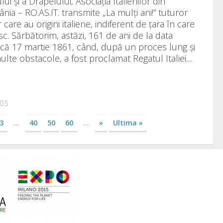
ui și a Drapelului, Asociația Italienilor din
nia – RO.AS.IT. transmite „La mulți ani!” tuturor
 care au origini italiene, indiferent de țara în care
sc. Sărbătorim, astăzi, 161 de ani de la data
rică 17 martie 1861, când, după un proces lung și
lte obstacole, a fost proclamat Regatul Italiei....
105
3
...
40
50
60
...
»
Ultima »