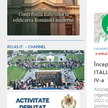
RO.AS.IT. – CHANNEL
EVENIME
· 8 APRILI
Înce
ITALI
IV-a
Asociaț
organiz
2022, c
promov