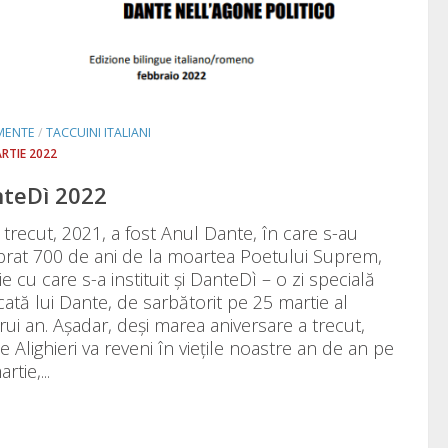
MENTE
/
TACCUINI ITALIANI
ARTIE 2022
teDì 2022
 trecut, 2021, a fost Anul Dante, în care s-au
brat 700 de ani de la moartea Poetului Suprem,
e cu care s-a instituit și DanteDì – o zi specială
cată lui Dante, de sarbătorit pe 25 martie al
rui an. Așadar, deși marea aniversare a trecut,
 Alighieri va reveni în viețile noastre an de an pe
rtie,...