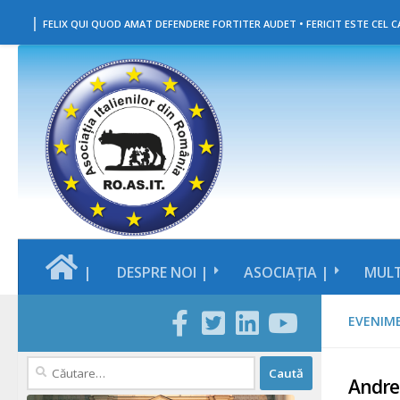
|
Skip to content
FELIX QUI QUOD AMAT DEFENDERE FORTITER AUDET • FERICIT ESTE CEL CA
|
DESPRE NOI |
ASOCIAȚIA |
MULT
EVENIM
Caută
Andrei
după: