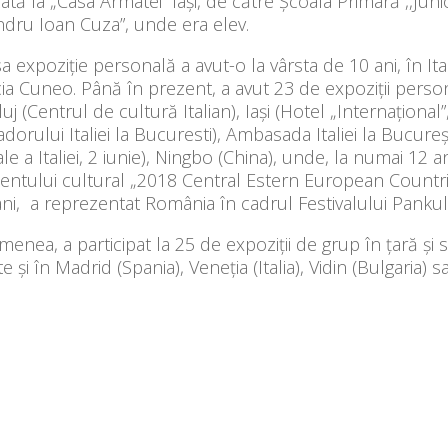
ată la „Casa Armatei” Iași, de către Școala Primară ,,Junio
ndru Ioan Cuza”, unde era elev.
a expoziție personală a avut-o la vârsta de 10 ani, în Ital
ia Cuneo. Până în prezent, a avut 23 de expoziții person
luj (Centrul de cultură Italian), Iași (Hotel „Internațional
orului Italiei la Bucuresti), Ambasada Italiei la București
le a Italiei, 2 iunie), Ningbo (China), unde, la numai 12 
ntului cultural „2018 Central Estern European Countrie
ni, a reprezentat România în cadrul Festivalului Pankultu
enea, a participat la 25 de expoziții de grup în țară și st
e și în Madrid (Spania), Veneția (Italia), Vidin (Bulgaria