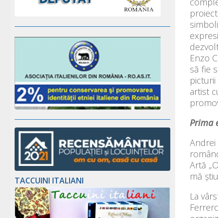
complex
proiect
simboli
expresi
dezvolt
Enzo Cu
să fie 
picturi
artist 
promova
Prima e
Andrei 
româncă
Artă „O
mă știu
TACCUINI ITALIANI
La vârs
Ferrero