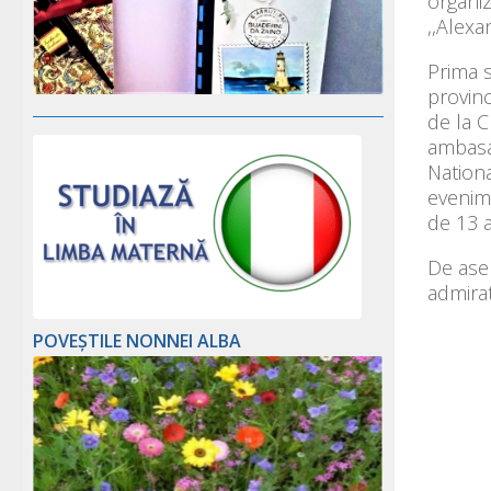
organiz
,,Alexa
Prima s
provinc
de la C
ambasad
Nationa
evenime
de 13 a
De asem
admirat
POVEȘTILE NONNEI ALBA