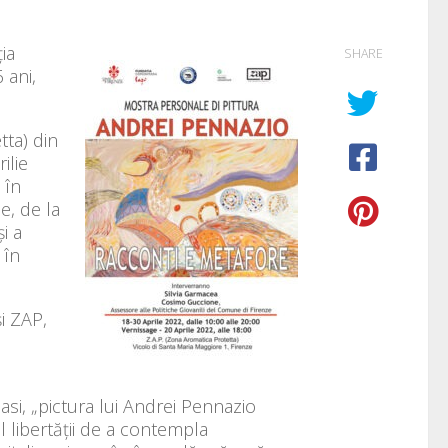
ia
SHARE
 ani,
tta) din
ilie
 în
ie, de la
i a
 în
i ZAP,
asi, „pictura lui Andrei Pennazio
l libertății de a contempla