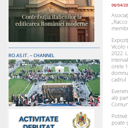
06/04/2
Asociaț
„Raccon
membru 
Expoziț
Vicolo 
2022. L
RO.AS.IT. – CHANNEL
interva
orele 1
domnulu
cadrul 
Evenime
alți pa
Comuni
Potrivi
poate ș