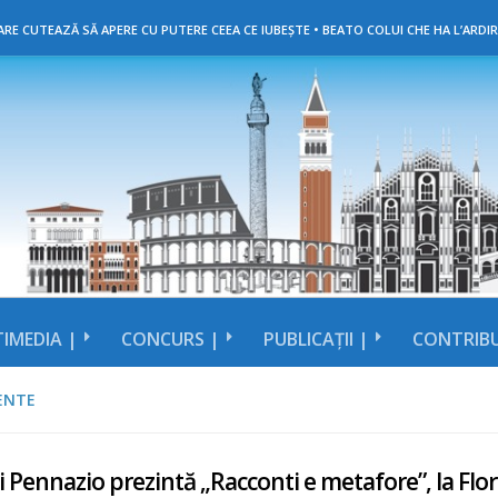
RE CUTEAZĂ SĂ APERE CU PUTERE CEEA CE IUBEȘTE • BEATO COLUI CHE HA L’ARDIR
IMEDIA |
CONCURS |
PUBLICAȚII |
CONTRIBU
ENTE
 Pennazio prezintă „Racconti e metafore”, la Flo