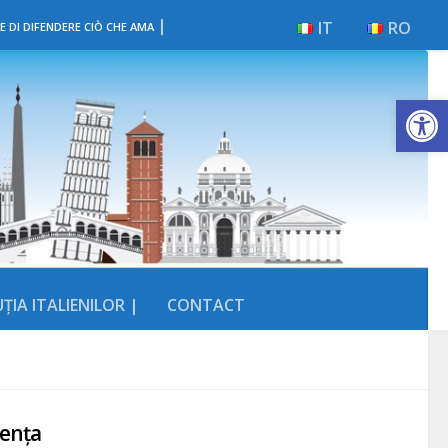
|
IT
RO
E DI DIFENDERE CIÒ CHE AMA
Deschide b
ȚIA ITALIENILOR |
CONTACT
rența