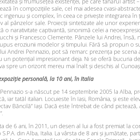
itatea și frumusețea existenței, pe care tânărul artist 
ează în compozițiile sale, cel mai adesea cvasi-abstract
c ingenuu și complex, în ceea ce privește integrarea în 
v al pânzelor sale. Proiecții sintetizate ale unor experien
ă o narativitate captivantă, sinonimă celei a neoexpresion
cchi și Francesco Clemente. Pânzele lui Andrei, însă, nu 
supus eroziunii modelor și timpului. Fără să propun o s
i lui Andrei Pennazio, pot să remarc prezența pe scena 
cu un potențial impresionant deja. Ni se oferă bucuria de
 spre un orizont mereu mai înalt și deschis al Cunoaște
xpoziție personală, la 10 ani, în Italia
Pennazio s-a născut pe 14 septembrie 2005 la Alba, pro
, iar tatăl italian. Locuieste în Iasi, România, și este elev
ctav Băncilă” Iași. Dacă este întrebat de când pictează
”.
ta de 6 ani, în 2011, un desen al lui a fost premiat la con
 S.P.A. din Alba, Italia. La vârsta de 8 ani și jumătate, pa