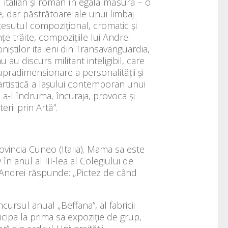
– italian și român în egală măsură – o
e, dar păstrătoare ale unui limbaj
țesutul compozițional, cromatic și
țe trăite, compozițiile lui Andrei
iștilor italieni din Transavanguardia,
au discurs militant inteligibil, care
upradimensionare a personalității și
artistică a Iașului contemporan unui
 a-l îndruma, încuraja, provoca și
rii prin Artă”.
vincia Cuneo (Italia). Mama sa este
 în anul al III-lea al Colegiului de
, Andrei răspunde: „Pictez de când
cursul anual „Beffana”, al fabricii
rticipa la prima sa expoziție de grup,