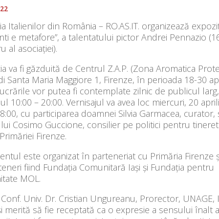
022
ia Italienilor din România – RO.AS.IT. organizează expoziț
ti e metafore”, a talentatului pictor Andrei Pennazio (16
al asociației).
ia va fi găzduită de Centrul Z.A.P. (Zona Aromatica Prote
di Santa Maria Maggiore 1, Firenze, în perioada 18-30 apr
ucrările vor putea fi contemplate zilnic de publicul larg,
lul 10:00 – 20:00. Vernisajul va avea loc miercuri, 20 april
8:00, cu participarea doamnei Silvia Garmacea, curator, ș
i Cosimo Guccione, consilier pe politici pentru tineret
Primăriei Firenze.
ntul este organizat în parteneriat cu Primăria Firenze ș
rteneri fiind Fundația Comunitară Iași și Fundația pentru
tate MOL.
t Conf. Univ. Dr. Cristian Ungureanu, Prorector, UNAGE, I
i merită să fie receptată ca o expresie a sensului înalt a