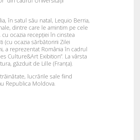
r” din cadrul Universității
ia, în satul său natal, Lequio Berria,
ale, dintre care le amintim pe cele
”, cu ocazia recepției în cinstea
 (cu ocazia sărbătoririi Zilei
ani, a reprezentat România în cadrul
s Culture&Art Exibition”. La vârsta
ra, găzduit de Lille (Franța).
răinătate, lucrările sale fiind
) sau Republica Moldova.