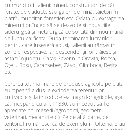
cu muncitori italieni: mineri, constructori de căi
ferate, de viaducte sau galerii de mină, tăietori în
piatră, muncitori forestieri etc. Odată cu extragerea
minerurilor încep să se dezvolte şi industriile
siderurgică şi metalurgică ce solicită din nou mână
de lucru calificată. După terminarea lucrărilor
pentru care fuseseră aduşi, italienii au rămas în
zonele respective, iar descendenţii lor trăiesc şi
astăzi în judeţul Caraş-Severin la Oraviţa, Bocşa,
Oţelu Roşu, Caransebeş, Zăvoi, Glimboca, Reşiţa
etc.
Cererea tot mai mare de produse agricole pe piaţa
europeană a dus la extinderea terenurilor
cultivabile şi la introducerea maşinilor agricole, aşa
că, începând cu anul 1830, au început să fie
apreciate noi meserii (agronomi, geometri,
veterinari, mecanici etc.). Pe de altă parte, pe
teritoriul românesc, ca de exemplu în Oltenia, erau