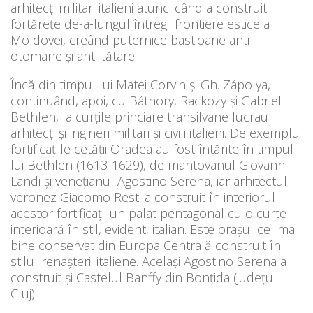
arhitecţi militari italieni atunci când a construit
fortăreţe de-a-lungul întregii frontiere estice a
Moldovei, creând puternice bastioane anti-
otomane şi anti-tătare.
Încă din timpul lui Matei Corvin şi Gh. Zápolya,
continuând, apoi, cu Báthory, Rackozy şi Gabriel
Bethlen, la curţile princiare transilvane lucrau
arhitecţi şi ingineri militari şi civili italieni. De exemplu
fortificaţiile cetăţii Oradea au fost întărite în timpul
lui Bethlen (1613-1629), de mantovanul Giovanni
Landi şi veneţianul Agostino Serena, iar arhitectul
veronez Giacomo Resti a construit în interiorul
acestor fortificaţii un palat pentagonal cu o curte
interioară în stil, evident, italian. Este oraşul cel mai
bine conservat din Europa Centrală construit în
stilul renaşterii italiene. Acelaşi Agostino Serena a
construit şi Castelul Banffy din Bonţida (judeţul
Cluj).