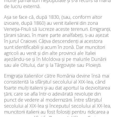
multe pământuri nepopulate şi s-a recurs la mână
de lucru externă.
Aşa se face că, după 1830, (sau, conform altor
izvoare, după 1860) au venit italienii din zona
Veneţia-Friuli să lucreze aceste terenuri. Emigranţii,
ţărani săraci, în mare parte analfabeţi, s-au aşezat
în jurul Craiovei. Câţiva descendenţi ai acestora
sunt identificabili şi acum în zonă. Dar muncitori
agricoli au venit şi din alte provincii ale Italiei
aşezându-se şi în Moldova şi pe malurile Dunării
sau ale Oltului, dar şi la Târgovişte sau Ploieşti.
Emigraţia italienilor către România devine însă mai
consistentă la sfârşitul secolului al XIX-lea, când
foarte mulţi italieni şi-au dat aportul la dezvoltarea
țării, care se afla într-o adevărată revoluție din
punct de vedere al modernizării. Între sfărșitul
secolului al XIX-lea şi începutul secolului al XX-lea,
muncitorii italieni au fost folosiţi pentru ridicarea a