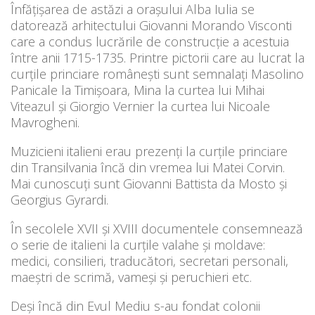
Înfăţişarea de astăzi a oraşului Alba Iulia se
datorează arhitectului Giovanni Morando Visconti
care a condus lucrările de construcţie a acestuia
între anii 1715-1735. Printre pictorii care au lucrat la
curţile princiare româneşti sunt semnalaţi Masolino
Panicale la Timişoara, Mina la curtea lui Mihai
Viteazul şi Giorgio Vernier la curtea lui Nicoale
Mavrogheni.
Muzicieni italieni erau prezenţi la curţile princiare
din Transilvania încă din vremea lui Matei Corvin.
Mai cunoscuţi sunt Giovanni Battista da Mosto şi
Georgius Gyrardi.
În secolele XVII şi XVIII documentele consemnează
o serie de italieni la curţile valahe şi moldave:
medici, consilieri, traducători, secretari personali,
maeştri de scrimă, vameşi şi peruchieri etc.
Deşi încă din Evul Mediu s-au fondat colonii