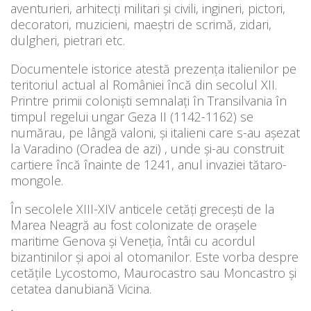
aventurieri, arhitecţi militari şi civili, ingineri, pictori,
decoratori, muzicieni, maeştri de scrimă, zidari,
dulgheri, pietrari etc.
Documentele istorice atestă prezenţa italienilor pe
teritoriul actual al României încă din secolul XII.
Printre primii colonişti semnalaţi în Transilvania în
timpul regelui ungar Geza II (1142-1162) se
numărau, pe lângă valoni, şi italieni care s-au aşezat
la Varadino (Oradea de azi) , unde şi-au construit
cartiere încă înainte de 1241, anul invaziei tătaro-
mongole.
În secolele XIII-XIV anticele cetăţi greceşti de la
Marea Neagră au fost colonizate de oraşele
maritime Genova şi Veneţia, întâi cu acordul
bizantinilor şi apoi al otomanilor. Este vorba despre
cetăţile Lycostomo, Maurocastro sau Moncastro şi
cetatea danubiană Vicina.