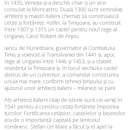
În 1435, Veneţia şi-a deschis chiar şi un vice-
consulat la Moncastro. După 1300 sunt semnalaţi
arhitecţi şi maiştri italieni chemaţi să construiască
cetăţi şi fortăreţe. Astfel, la Timişoara, au construit
între 1307 şi 1315 un castel pentru noul rege al
Ungariei, Carol Robert de Anjou.
Iancu de Hunedoara, guvernator al Comitatului
Timiş şi voievod al Transilvaniei din 1441 şi, apoi,
rege al Ungariei între 1446 şi 1453, şi-a stabilit
reşedinţa la Timişoara şi, în locul vechiului castel
distrus de un cutremur, a comandat construirea
unuia mai mare, conform tehnicii timpului şi cu
ajutorul unor arhitecţi italieni – milanezi se pare.
Alţi arhitecţi italieni citaţi de istorie sunt cei veniţi în
1541 pentru a construi cetăţi-fortăreţe împotriva
turcilor. Fortificarea cetăţilor, castelelor şi bisericilor
era de o importanţă capitală pe teritoriul
românesc. Ştefan cel Mare a făcut şi el apel la