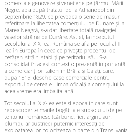
comerciale genoveze și venețiene pe țărmul Mării
Negre, abia după tratatul de la Adrianopol din
septembrie 1829, ce prevedea o serie de măsuri
referitoare la libertatea comerțului pe Dunăre și la
Marea Neagră, s-a dat libertate totală navigaţiei
vaselor străine pe Dunăre. Astfel, la inceputul
secolului al XIX-lea, România se afla pe locul al II-
lea în Europa în ceea ce privește procentul de
cetățeni străini stabiliți pe teritoriul său. S-a
consolidat în acest context o prezență importantă
a comercianților italieni în Brăila și Galați, care,
după 1815, deschid case comerciale pentru
exportul de cereale. Limba oficială a comerțului la
acea vreme era limba italiană.
Tot secolul al XIX-lea este şi epoca în care sunt
redescoperite marile bogăţii ale subsolului de pe
teritoriul românesc (cărbune, fier, argint, aur,
plumb), iar austriecii puternic interesaţi de
exploatarea lor colonizează o parte din Transilvania