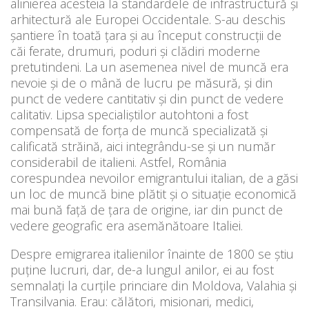
alinierea acesteia la standardele de infrastructură şi
arhitectură ale Europei Occidentale. S-au deschis
şantiere în toată ţara şi au început construcţii de
căi ferate, drumuri, poduri şi clădiri moderne
pretutindeni. La un asemenea nivel de muncă era
nevoie şi de o mână de lucru pe măsură, şi din
punct de vedere cantitativ şi din punct de vedere
calitativ. Lipsa specialiştilor autohtoni a fost
compensată de forţa de muncă specializată şi
calificată străină, aici integrându-se şi un număr
considerabil de italieni. Astfel, România
corespundea nevoilor emigrantului italian, de a găsi
un loc de muncă bine plătit și o situație economică
mai bună față de țara de origine, iar din punct de
vedere geografic era asemănătoare Italiei.
Despre emigrarea italienilor înainte de 1800 se ştiu
puţine lucruri, dar, de-a lungul anilor, ei au fost
semnalaţi la curţile princiare din Moldova, Valahia şi
Transilvania. Erau: călători, misionari, medici,