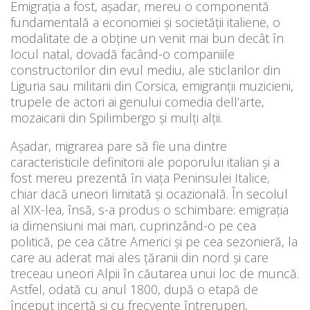
Emigrația a fost, aşadar, mereu o componentă
fundamentală a economiei și societății italiene, o
modalitate de a obține un venit mai bun decât în
locul natal, dovadă facând-o companiile
constructorilor din evul mediu, ale sticlarilor din
Liguria sau militarii din Corsica, emigranții muzicieni,
trupele de actori ai genului comedia dell’arte,
mozaicarii din Spilimbergo și mulți alții.
Aşadar, migrarea pare să fie una dintre
caracteristicile definitorii ale poporului italian şi a
fost mereu prezentă în viaţa Peninsulei Italice,
chiar dacă uneori limitată şi ocazională. În secolul
al XIX-lea, însă, s-a produs o schimbare: emigraţia
ia dimensiuni mai mari, cuprinzând-o pe cea
politică, pe cea către Americi şi pe cea sezonieră, la
care au aderat mai ales ţăranii din nord şi care
treceau uneori Alpii în căutarea unui loc de muncă.
Astfel, odată cu anul 1800, după o etapă de
început incertă şi cu frecvente întreruperi,