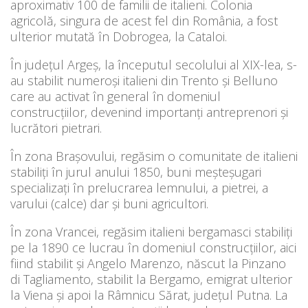
aproximativ 100 de familii de italieni. Colonia
agricolă, singura de acest fel din România, a fost
ulterior mutată în Dobrogea, la Cataloi.
În județul Argeș, la începutul secolului al XIX-lea, s-
au stabilit numeroși italieni din Trento și Belluno
care au activat în general în domeniul
construcțiilor, devenind importanți antreprenori și
lucrători pietrari.
În zona Brașovului, regăsim o comunitate de italieni
stabiliți în jurul anului 1850, buni meșteșugari
specializați în prelucrarea lemnului, a pietrei, a
varului (calce) dar și buni agricultori.
În zona Vrancei, regăsim italieni bergamasci stabiliți
pe la 1890 ce lucrau în domeniul construcțiilor, aici
fiind stabilit și Angelo Marenzo, născut la Pinzano
di Tagliamento, stabilit la Bergamo, emigrat ulterior
la Viena și apoi la Râmnicu Sărat, județul Putna. La