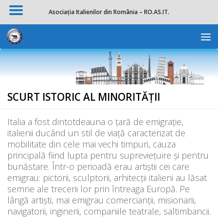
Asociația Italienilor din România – RO.AS.IT.
Skip to content
Deschide b
SCURT ISTORIC AL MINORITĂŢII
Italia a fost dintotdeauna o țară de emigraţie,
italienii ducând un stil de viaţă caracterizat de
mobilitate din cele mai vechi timpuri, cauza
principală fiind lupta pentru supreviețuire și pentru
bunăstare. Într-o perioadă erau artiştii cei care
emigrau: pictorii, sculptorii, arhitecţii italieni au lăsat
semne ale trecerii lor prin întreaga Europă. Pe
lângă artişti, mai emigrau comercianţii, misionarii,
navigatorii, inginerii, companiile teatrale, saltimbancii.