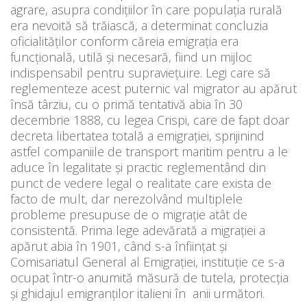
agrare, asupra condițiilor în care populația rurală
era nevoită să trăiască, a determinat concluzia
oficialităților conform căreia emigraţia era
funcţională, utilă şi necesară, fiind un mijloc
indispensabil pentru supravieţuire. Legi care să
reglementeze acest puternic val migrator au apărut
însă târziu, cu o primă tentativă abia în 30
decembrie 1888, cu legea Crispi, care de fapt doar
decreta libertatea totală a emigrației, sprijinind
astfel companiile de transport maritim pentru a le
aduce în legalitate şi practic reglementând din
punct de vedere legal o realitate care exista de
facto de mult, dar nerezolvând multiplele
probleme presupuse de o migraţie atât de
consistentă. Prima lege adevărată a migraţiei a
apărut abia în 1901, când s-a înfiinţat şi
Comisariatul General al Emigraţiei, instituţie ce s-a
ocupat într-o anumită măsură de tutela, protecţia
şi ghidajul emigranţilor italieni în anii următori.