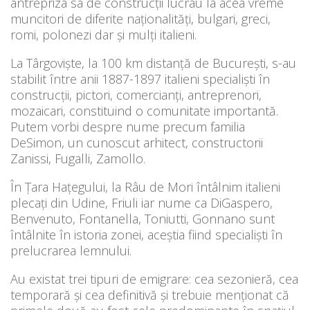
antrepriza sa de construcții lucrau la acea vreme
muncitori de diferite naționalități, bulgari, greci,
romi, polonezi dar și mulți italieni.
La Târgoviște, la 100 km distanţă de București, s-au
stabilit între anii 1887-1897 italieni specialiști în
construcţii, pictori, comercianți, antreprenori,
mozaicari, constituind o comunitate importantă.
Putem vorbi despre nume precum familia
DeSimon, un cunoscut arhitect, constructorii
Zanissi, Fugalli, Zamollo.
În Țara Hațegului, la Râu de Mori întâlnim italieni
plecați din Udine, Friuli iar nume ca DiGaspero,
Benvenuto, Fontanella, Toniutti, Gonnano sunt
întâlnite în istoria zonei, aceștia fiind specialiști în
prelucrarea lemnului.
Au existat trei tipuri de emigrare: cea sezonieră, cea
temporară şi cea definitivă şi trebuie menţionat că