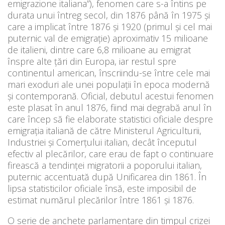
emigrazione italiana”), fenomen care s-a întins pe
durata unui întreg secol, din 1876 până în 1975 şi
care a implicat între 1876 şi 1920 (primul şi cel mai
puternic val de emigraţie) aproximativ 15 milioane
de italieni, dintre care 6,8 milioane au emigrat
înspre alte ţări din Europa, iar restul spre
continentul american, înscriindu-se între cele mai
mari exoduri ale unei populaţii în epoca modernă
şi contemporană. Oficial, debutul acestui fenomen
este plasat în anul 1876, fiind mai degrabă anul în
care încep să fie elaborate statistici oficiale despre
emigraţia italiană de către Ministerul Agriculturii,
Industriei şi Comerţului italian, decât începutul
efectiv al plecărilor, care erau de fapt o continuare
firească a tendinţei migratorii a poporului italian,
puternic accentuată după Unificarea din 1861. În
lipsa statisticilor oficiale însă, este imposibil de
estimat numărul plecărilor între 1861 şi 1876.
O serie de anchete parlamentare din timpul crizei