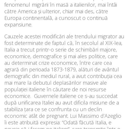
fenomenul migrării în masă a italienilor, mai întâi
către America şi ulterior, chiar mai des, către
Europa continentală, a cunoscut o continuă
expansiune.
Cauzele acestei modificări ale trendului migrator au
fost determinate de faptul că, în secolul al XIX-lea,
Italia a trecut printr-o serie de schimbări majore,
economice, demografice și mai ales politice, care
au determinat crize economice, între care cea
agrară din perioada 1873-1879, alături de avântul
demografic din mediul rural, a avut contribuţia cea
mai mare la debutul deplasărilor masive ale
populației italiene în căutare de noi resurse
economice. Guvernele italiene ce s-au succedat
după unificarea Italiei au avut dificila misiune de a
stabiliza ţara ce se confrunta cu un declin
economic atât de pregnant. Lui Massimo d’Azeglio
îi este atribuită expresia: “Odată făcută Italia, e