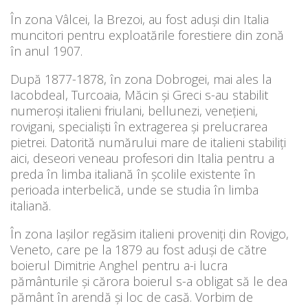
În zona Vâlcei, la Brezoi, au fost aduși din Italia
muncitori pentru exploatările forestiere din zonă
în anul 1907.
După 1877-1878, în zona Dobrogei, mai ales la
Iacobdeal, Turcoaia, Măcin şi Greci s-au stabilit
numeroși italieni friulani, bellunezi, veneţieni,
rovigani, specialişti în extragerea şi prelucrarea
pietrei. Datorită numărului mare de italieni stabiliți
aici, deseori veneau profesori din Italia pentru a
preda în limba italiană în școlile existente în
perioada interbelică, unde se studia în limba
italiană.
În zona Iașilor regăsim italieni proveniți din Rovigo,
Veneto, care pe la 1879 au fost aduși de către
boierul Dimitrie Anghel pentru a-i lucra
pământurile și cărora boierul s-a obligat să le dea
pământ în arendă și loc de casă. Vorbim de