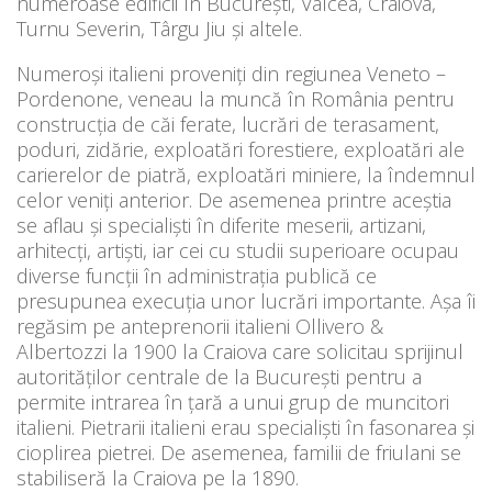
numeroase edificii în București, Vâlcea, Craiova,
Turnu Severin, Târgu Jiu și altele.
Numeroși italieni proveniți din regiunea Veneto –
Pordenone, veneau la muncă în România pentru
construcția de căi ferate, lucrări de terasament,
poduri, zidărie, exploatări forestiere, exploatări ale
carierelor de piatră, exploatări miniere, la îndemnul
celor veniți anterior. De asemenea printre aceștia
se aflau și specialiști în diferite meserii, artizani,
arhitecți, artiști, iar cei cu studii superioare ocupau
diverse funcții în administrația publică ce
presupunea execuția unor lucrări importante. Așa îi
regăsim pe anteprenorii italieni Ollivero &
Albertozzi la 1900 la Craiova care solicitau sprijinul
autorităților centrale de la București pentru a
permite intrarea în țară a unui grup de muncitori
italieni. Pietrarii italieni erau specialiști în fasonarea și
cioplirea pietrei. De asemenea, familii de friulani se
stabiliseră la Craiova pe la 1890.