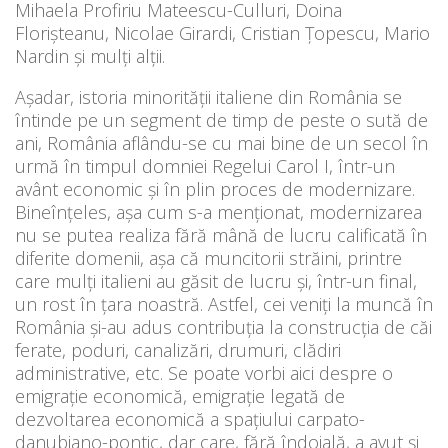
Mihaela Profiriu Mateescu-Culluri, Doina
Florişteanu, Nicolae Girardi, Cristian Ţopescu, Mario
Nardin şi mulţi alţii.
Aşadar, istoria minorității italiene din România se
întinde pe un segment de timp de peste o sută de
ani, România aflându-se cu mai bine de un secol în
urmă în timpul domniei Regelui Carol I, într-un
avânt economic și în plin proces de modernizare.
Bineînțeles, aşa cum s-a menţionat, modernizarea
nu se putea realiza fără mână de lucru calificată în
diferite domenii, așa că muncitorii străini, printre
care mulți italieni au găsit de lucru și, într-un final,
un rost în țara noastră. Astfel, cei veniți la muncă în
România și-au adus contribuţia la construcția de căi
ferate, poduri, canalizări, drumuri, clădiri
administrative, etc. Se poate vorbi aici despre o
emigrație economică, emigrație legată de
dezvoltarea economică a spațiului carpato-
danubiano-pontic, dar care, fără îndoială, a avut şi