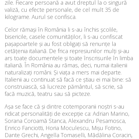
zile. Fiecare persoană a avut dreptul la o singură
valiză, cu efecte personale, de cel mult 35 de
kilograme. Aurul se confisca.
Celor rămaşi în România li s-au închis şcolile,
bisericile, casele comunităţilor, li s-au confiscat
paşapoartele şi au fost obligaţi să renunţe la
cetăţenia italiană. De frica represiunilor mulţi şi-au
ars toate documentele şi toate înscrisurile în limba
italiană. În România au rămas, deci, numai italienii
naturalizaţi români. Şi viaţa a mers mai departe.
Italienii au continuat să facă ce ştiau ei mai bine: să
construiască, să lucreze pământul, să scrie, să
facă muzică, teatru sau să picteze.
Aşa se face că şi dintre cotemporanii noştri s-au
ridicat personalităţi de excepţie ca: Adrian Marino,
Sorana Coroamă Stanca, Alexandru Pesamosca,
Enrico Fanciotti, Horia Moculescu, Mişu Fotino,
Dante Grechi, Angella Tomaselli, Mădălina Coracin,