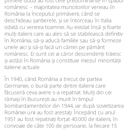
primele două au fost cele predominante în spaţiul
românesc – majoritatea muncitorilor veneau în
România la începutul primăverii, când se
deschideau şantierele, şi se întorceau în Italia
odată cu venirea toamnei. Au existat însă şi foarte
mulţi italieni care au ales să se stabilească definitiv
în România, să-şi aducă familiile sau să-şi formeze
unele aici şi să-şi facă un cămin pe pământ
românesc. Ei sunt cei ai căror descendenţi trăiesc
şi astăzi în România şi constituie miezul minorităţii
italiene actuale.
În 1940, când România a trecut de partea
Germaniei, o bună parte dintre italienii care
făcuseră ceva avere s-a repatriat. Mulţi din cei
rămaşi în Bucureşti au murit în timpul
bombardamentelor din 1944, iar după sovietizarea
României unii au fost arestaţi. Începând cu anul
1951 au fost repatriaţi forţat 40.000 de italieni, în
convoaie de câte 100 de persoane, la fiecare 15