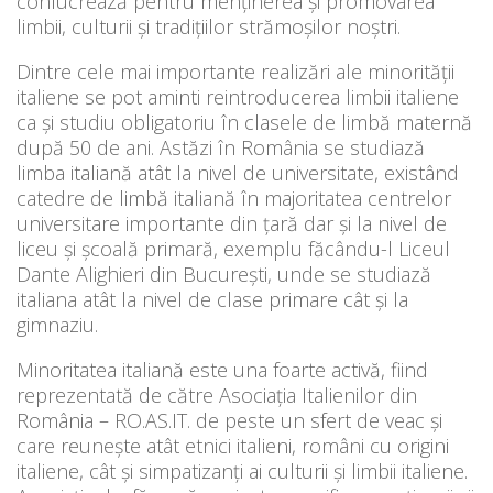
conlucrează pentru menținerea și promovarea
limbii, culturii și tradițiilor strămoșilor noștri.
Dintre cele mai importante realizări ale minorităţii
italiene se pot aminti reintroducerea limbii italiene
ca și studiu obligatoriu în clasele de limbă maternă
după 50 de ani. Astăzi în România se studiază
limba italiană atât la nivel de universitate, existând
catedre de limbă italiană în majoritatea centrelor
universitare importante din țară dar și la nivel de
liceu și școală primară, exemplu făcându-l Liceul
Dante Alighieri din București, unde se studiază
italiana atât la nivel de clase primare cât și la
gimnaziu.
Minoritatea italiană este una foarte activă, fiind
reprezentată de către Asociația Italienilor din
România – RO.AS.IT. de peste un sfert de veac și
care reunește atât etnici italieni, români cu origini
italiene, cât și simpatizanți ai culturii și limbii italiene.