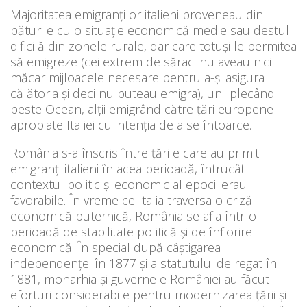
Majoritatea emigranților italieni proveneau din
păturile cu o situaţie economică medie sau destul
dificilă din zonele rurale, dar care totuşi le permitea
să emigreze (cei extrem de săraci nu aveau nici
măcar mijloacele necesare pentru a-şi asigura
călătoria şi deci nu puteau emigra), unii plecând
peste Ocean, alţii emigrând către țări europene
apropiate Italiei cu intenția de a se întoarce.
România s-a înscris între ţările care au primit
emigranţi italieni în acea perioadă, întrucât
contextul politic şi economic al epocii erau
favorabile. În vreme ce Italia traversa o criză
economică puternică, România se afla într-o
perioadă de stabilitate politică şi de înflorire
economică. În special după câştigarea
independenţei în 1877 şi a statutului de regat în
1881, monarhia şi guvernele României au făcut
eforturi considerabile pentru modernizarea ţării şi