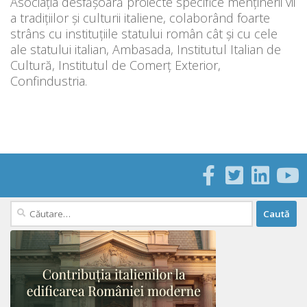
Asociația desfășoară proiecte specifice menținerii vii
a tradițiilor și culturii italiene, colaborând foarte
strâns cu instituțiile statului român cât și cu cele
ale statului italian, Ambasada, Institutul Italian de
Cultură, Institutul de Comerț Exterior,
Confindustria.
Caută
după: