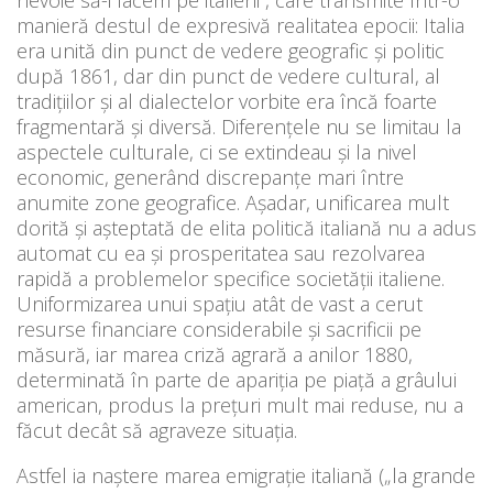
nevoie să-i facem pe italieni”, care transmite într-o
manieră destul de expresivă realitatea epocii: Italia
era unită din punct de vedere geografic şi politic
după 1861, dar din punct de vedere cultural, al
tradiţiilor şi al dialectelor vorbite era încă foarte
fragmentară şi diversă. Diferenţele nu se limitau la
aspectele culturale, ci se extindeau şi la nivel
economic, generând discrepanţe mari între
anumite zone geografice. Aşadar, unificarea mult
dorită şi aşteptată de elita politică italiană nu a adus
automat cu ea şi prosperitatea sau rezolvarea
rapidă a problemelor specifice societăţii italiene.
Uniformizarea unui spaţiu atât de vast a cerut
resurse financiare considerabile şi sacrificii pe
măsură, iar marea criză agrară a anilor 1880,
determinată în parte de apariţia pe piaţă a grâului
american, produs la preţuri mult mai reduse, nu a
făcut decât să agraveze situaţia.
Astfel ia naştere marea emigraţie italiană („la grande