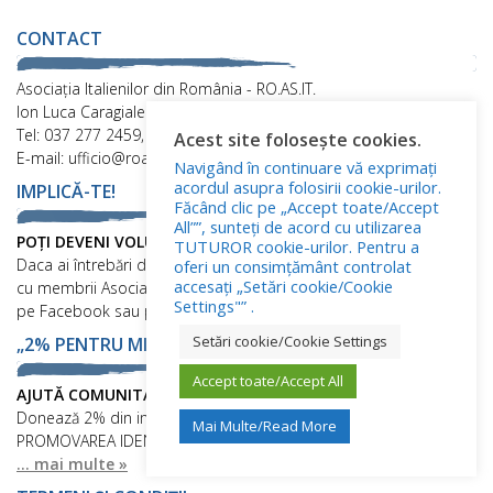
CONTACT
Asociaţia Italienilor din România - RO.AS.IT.
Ion Luca Caragiale 24, Sector 2, București
Tel: 037 277 2459, Fax: 021 313 3064
Acest site folosește cookies.
E-mail: ufficio@roasit.ro
Navigând în continuare vă exprimați
acordul asupra folosirii cookie-urilor.
IMPLICĂ-TE!
Făcând clic pe „Accept toate/Accept
All””, sunteți de acord cu utilizarea
POȚI DEVENI VOLUNTAR!
TUTUROR cookie-urilor. Pentru a
Daca ai întrebări despre cum e să fii voluntar, nu ezita să discuți
oferi un consimțământ controlat
accesați „Setări cookie/Cookie
cu membrii Asociației Italienilor din România RO.AS.IT.! Scrie-ne
Settings"” .
pe Facebook sau pe e-mail la ufficio@roasit.ro!
Setări cookie/Cookie Settings
„2% PENTRU MINORITATE”
Accept toate/Accept All
AJUTĂ COMUNITATEA!
Donează 2% din impozitul pe venit pentru CONSERVAREA și
Mai Multe/Read More
PROMOVAREA IDENTITĂȚII ETNIEI ITALIENE DIN ROMÂNIA!
... mai multe »