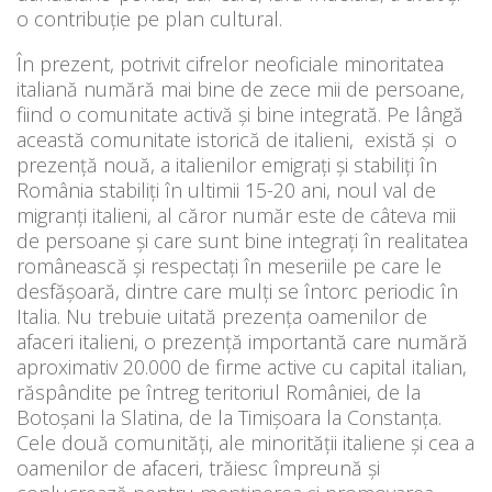
o contribuţie pe plan cultural.
În prezent, potrivit cifrelor neoficiale minoritatea
italiană numără mai bine de zece mii de persoane,
fiind o comunitate activă și bine integrată. Pe lângă
această comunitate istorică de italieni, există și o
prezență nouă, a italienilor emigrați şi stabiliţi în
România stabiliți în ultimii 15-20 ani, noul val de
migranţi italieni, al căror număr este de câteva mii
de persoane şi care sunt bine integrați în realitatea
românească și respectați în meseriile pe care le
desfășoară, dintre care mulți se întorc periodic în
Italia. Nu trebuie uitată prezența oamenilor de
afaceri italieni, o prezență importantă care numără
aproximativ 20.000 de firme active cu capital italian,
răspândite pe întreg teritoriul României, de la
Botoșani la Slatina, de la Timișoara la Constanța.
Cele două comunități, ale minorității italiene și cea a
oamenilor de afaceri, trăiesc împreună și