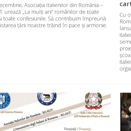
car
cembrie, Asociația Italienilor din România –
T. urează „La mulți ani” românilor de toate
Cu o
 și toate confesiunile. Să contribuim împreună
Român
starea țării noastre trăind în pace și armonie.
lans
itali
semn
proie
școa
ital
organ