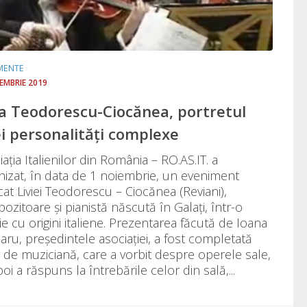
MENTE
IEMBRIE 2019
ia Teodorescu-Ciocănea, portretul
i personalități complexe
ația Italienilor din România – RO.AS.IT. a
nizat, în data de 1 noiembrie, un eveniment
cat Liviei Teodorescu – Ciocănea (Reviani),
ozitoare și pianistă născută în Galați, într-o
ie cu origini italiene. Prezentarea făcută de Ioana
aru, președintele asociației, a fost completată
r de muziciană, care a vorbit despre operele sale,
poi a răspuns la întrebările celor din sală,...