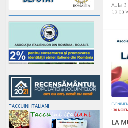
Aula Bi
Calea Vi
EVENIME
TACCUINI ITALIANI
· 30 NOIE
LA M