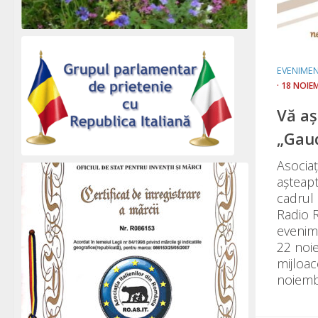
EVENIME
· 18 NOIE
Vă aș
„Gau
Asociaț
așteap
cadrul 
Radio R
evenim
22 noie
mijloa
noiembr