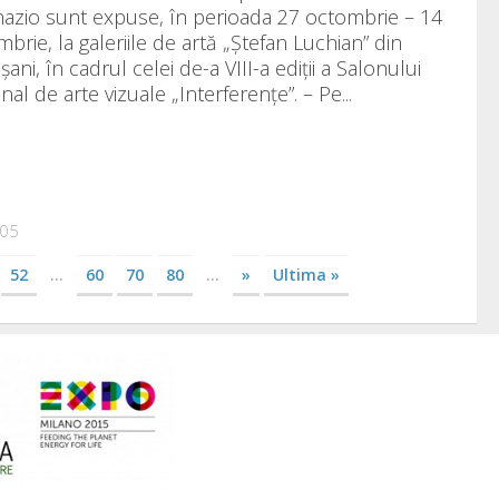
azio sunt expuse, în perioada 27 octombrie – 14
brie, la galeriile de artă „Ștefan Luchian” din
ani, în cadrul celei de-a VIII-a ediții a Salonului
nal de arte vizuale „Interferențe”. – Pe...
105
52
...
60
70
80
...
»
Ultima »