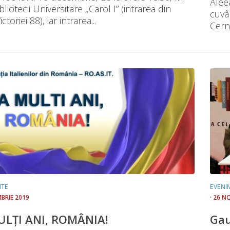
Alee
bliotecii Universitare „Carol I” (intrarea din
cuvâ
ctoriei 88), iar intrarea...
Cernă
NTE
EVENI
MBRIE 2019
· 26 N
ULȚI ANI, ROMÂNIA!
Gau