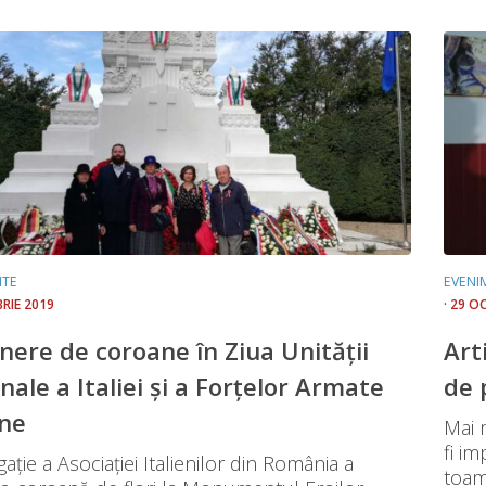
NTE
EVENI
BRIE 2019
· 29 O
ere de coroane în Ziua Unității
Art
nale a Italiei și a Forțelor Armate
de 
ene
Mai m
fi im
ație a Asociației Italienilor din România a
toam