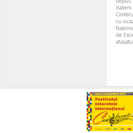
depus 
Italieni
Cimitir
cu ocaz
Naționa
de Exc
atașatul 