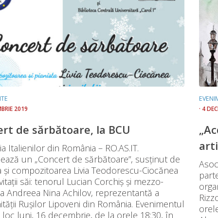
NTE
EVENI
MBRIE 2019
· 4 DE
rt de sărbătoare, la BCU
„Ac
art
ia Italienilor din România – RO.AS.IT.
zează un „Concert de sărbătoare”, susținut de
Asoci
ta și compozitoarea Livia Teodorescu-Ciocănea
parte
nvitații săi: tenorul Lucian Corchiș și mezzo-
organ
a Andreea Nina Achilov, reprezentantă a
Rizzo
ății Rușilor Lipoveni din România. Evenimentul
orele
 loc luni, 16 decembrie, de la orele 18:30, în