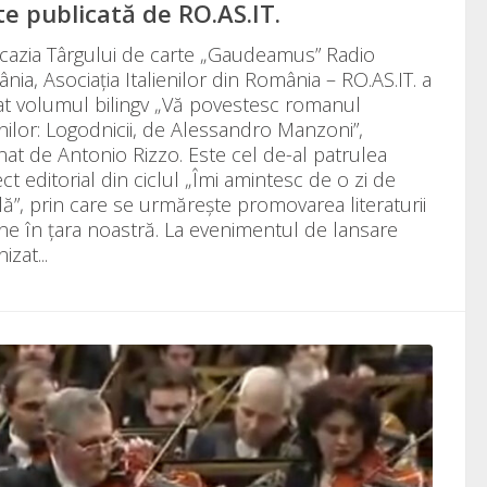
te publicată de RO.AS.IT.
cazia Târgului de carte „Gaudeamus” Radio
ia, Asociația Italienilor din România – RO.AS.IT. a
at volumul bilingv „Vă povestesc romanul
enilor: Logodnicii, de Alessandro Manzoni”,
at de Antonio Rizzo. Este cel de-al patrulea
ct editorial din ciclul „Îmi amintesc de o zi de
lă”, prin care se urmărește promovarea literaturii
iene în țara noastră. La evenimentul de lansare
izat...