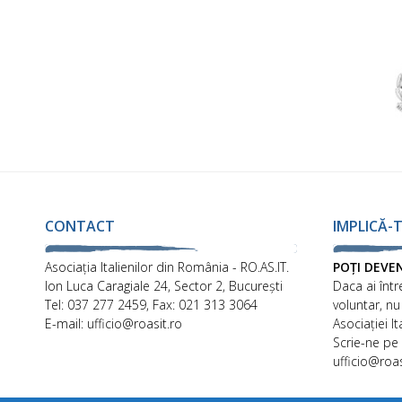
CONTACT
IMPLICĂ-T
Asociaţia Italienilor din România - RO.AS.IT.
POȚI DEVE
Ion Luca Caragiale 24, Sector 2, București
Daca ai într
Tel: 037 277 2459, Fax: 021 313 3064
voluntar, nu
E-mail: ufficio@roasit.ro
Asociației I
Scrie-ne pe
ufficio@roas