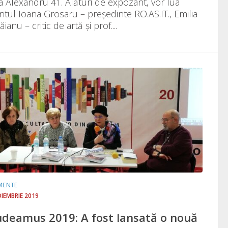
a Alexandru 41. Alături de expozant, vor lua
ntul Ioana Grosaru – președinte RO.AS.IT., Emilia
ianu – critic de artă și prof....
MENTE
OIEMBRIE 2019
deamus 2019: A fost lansată o nouă