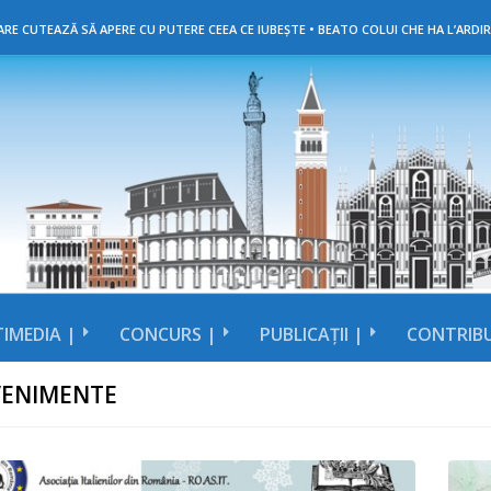
RE CUTEAZĂ SĂ APERE CU PUTERE CEEA CE IUBEȘTE • BEATO COLUI CHE HA L’ARDIR
IMEDIA |
CONCURS |
PUBLICAȚII |
CONTRIBU
VENIMENTE