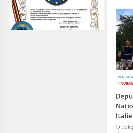
EVENIME
· 4 NOIEM
Depun
Națio
Itali
O deleg