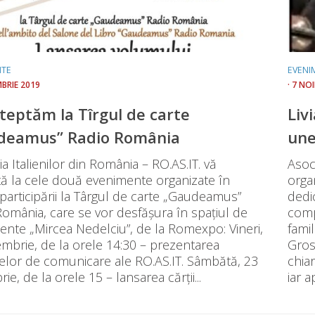
NTE
EVENI
MBRIE 2019
· 7 NO
teptăm la Tîrgul de carte
Liv
deamus” Radio România
une
ia Italienilor din România – RO.AS.IT. vă
Asoci
tă la cele două evenimente organizate în
orga
participării la Târgul de carte „Gaudeamus”
dedi
omânia, care se vor desfășura în spațiul de
comp
ente „Mircea Nedelciu”, de la Romexpo: Vineri,
famil
mbrie, de la orele 14:30 – prezentarea
Gros
celor de comunicare ale RO.AS.IT. Sâmbătă, 23
chia
ie, de la orele 15 – lansarea cărții...
iar a