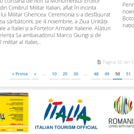
o coroană de flori la Monumentul Eroilor
Penn
 din Cimitirul Militar Italian, aflat în incinta
noiem
ului Militar Ghencea. Ceremonia s-a desfășurat
Botoș
ia sărbătoririi, pe 4 noiembrie, a Ziua Unității
națio
le a Italiei și a Forțelor Armate Italiene. Alături
elența Sa ambasadorul Marco Giungi și de
militar al Italiei,...
Pagina 50 din 
« Prima
«
...
10
20
30
...
48
49
50
51