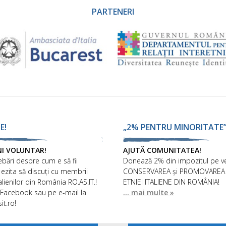
PARTENERI
E!
„2% PENTRU MINORITATE
NI VOLUNTAR!
AJUTĂ COMUNITATEA!
ebări despre cum e să fii
Donează 2% din impozitul pe ve
 ezita să discuți cu membrii
CONSERVAREA și PROMOVAREA I
talienilor din România RO.AS.IT.!
ETNIEI ITALIENE DIN ROMÂNIA!
 Facebook sau pe e-mail la
... mai multe »
it.ro!