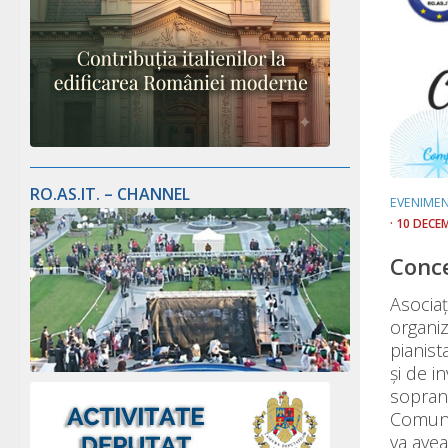
RO.AS.IT. – CHANNEL
EVENIME
· 10 DECE
Conce
Asociaț
organi
pianis
și de i
sopran
Comunit
va avea