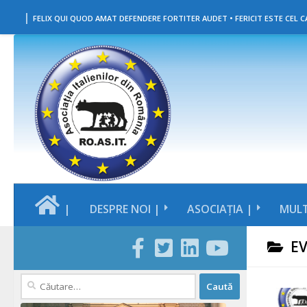
|
Skip to content
FELIX QUI QUOD AMAT DEFENDERE FORTITER AUDET • FERICIT ESTE CEL CA
|
DESPRE NOI |
ASOCIAȚIA |
MULT
E
Caută
după: