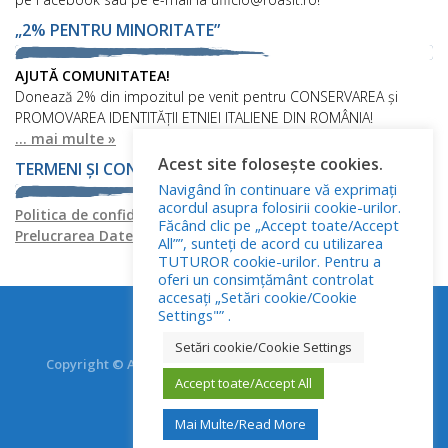
„2% PENTRU MINORITATE”
AJUTĂ COMUNITATEA!
Donează 2% din impozitul pe venit pentru CONSERVAREA și
PROMOVAREA IDENTITĂȚII ETNIEI ITALIENE DIN ROMÂNIA!
... mai multe »
Acest site folosește cookies.
TERMENI ȘI CONDIȚII
Navigând în continuare vă exprimați
acordul asupra folosirii cookie-urilor.
Politica de confidențialitate
Politica privind fișierele cookies
Făcând clic pe „Accept toate/Accept
Prelucrarea Datelor cu Caracter Personal
All””, sunteți de acord cu utilizarea
TUTUROR cookie-urilor. Pentru a
oferi un consimțământ controlat
accesați „Setări cookie/Cookie
Settings"” .
Setări cookie/Cookie Settings
Copyright © Asociația Italienilor din România - RO.AS.IT.
Accept toate/Accept All
Toate drepturile rezervate.
Mai Multe/Read More