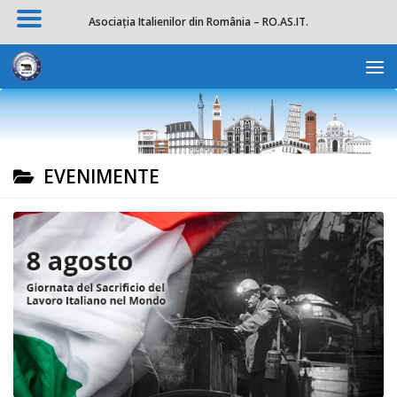
Asociația Italienilor din România – RO.AS.IT.
Skip to content
Deschide b
EVENIMENTE