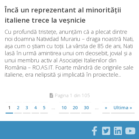
Încă un reprezentant al minorității
italiene trece la veşnicie
Cu profundă tristețe, anunțăm că a plecat dintre
noi doamna Natividad Murariu – draga noastră Nati,
așa cum o știam cu toții. La vârsta de 85 de ani, Nati
lasă în urmă amintirea unui om deosebit, jovial și a
unui membru activ al Asociației Italienilor din
România – RO.AS.IT. Foarte mândră de originile sale
italiene, era nelipsită și implicată în proiectele...
Pagina 1 din 105
1
2
3
4
5
...
10
20
30
...
»
Ultima »