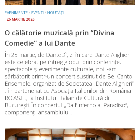
EVENIMENTE
/
EVENTI
/
NOUTĂȚI
· 26 MARTIE 2026
O călătorie muzicală prin “Divina
Comedie” a lui Dante
În 25 martie, de DanteDì, zi în care Dante Alighieri
este celebrat pe întreg globul prin conferințe,
spectacole și evenimente culturale, noi l-am
sărbătorit printr-un concert susținut de Bel Canto
Ensemble, organizat de Societatea „Dante Alighieri”
, în parteneriat cu Asociația Italienilor din România –
RO.AS.IT., la Institutul Italian de Cultură di
București. În concertul „Dall’Inferno al Paradiso”,
componenții ansamblului...