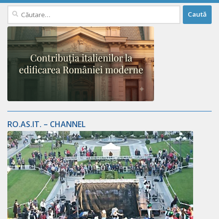
Caută
după:
RO.AS.IT. – CHANNEL