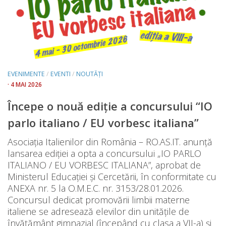
EVENIMENTE
/
EVENTI
/
NOUTĂȚI
· 4 MAI 2026
Începe o nouă ediţie a concursului “IO
parlo italiano / EU vorbesc italiana”
Asociaţia Italienilor din România – RO.AS.IT. anunță
lansarea ediției a opta a concursului „IO PARLO
ITALIANO / EU VORBESC ITALIANA”, aprobat de
Ministerul Educației şi Cercetării, în conformitate cu
ANEXA nr. 5 la O.M.E.C. nr. 3153/28.01.2026.
Concursul dedicat promovării limbii materne
italiene se adresează elevilor din unitățile de
învățământ gimnazial (începând cu clasa a VII-a) și