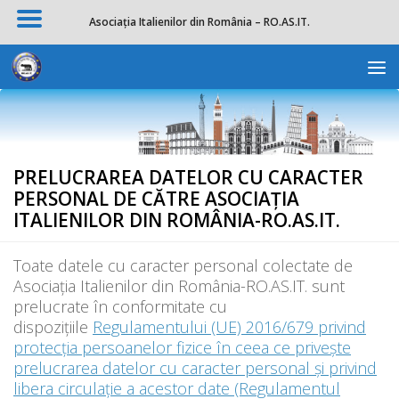
Asociația Italienilor din România – RO.AS.IT.
Skip to content
Deschide b
PRELUCRAREA DATELOR CU CARACTER
PERSONAL DE CĂTRE ASOCIAȚIA
ITALIENILOR DIN ROMÂNIA-RO.AS.IT.
Toate datele cu caracter personal colectate de
Asociația Italienilor din România-RO.AS.IT. sunt
prelucrate în conformitate cu
dispozițiile
Regulamentului (UE) 2016/679 privind
protecţia persoanelor fizice în ceea ce priveşte
prelucrarea datelor cu caracter personal şi privind
libera circulaţie a acestor date (Regulamentul