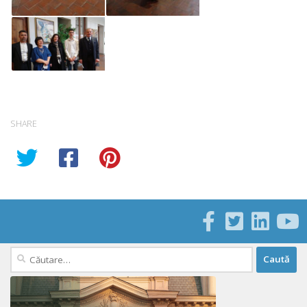
SHARE
Caută
după: