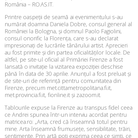
România – RO.AS.IT.
Printre oaspeții de seamă ai evenimentului s-au
numărat doamna Daniela Dobre, consul general al
României la Bologna, și domnul Paolo Fagiolini,
consul onorific la Florența, care s-au declarat
impresionați de lucrările tânărului artist. Aprecieri
au fost primite și din partea oficialităților locale. De
altfel, pe site-ul oficial al Primăriei Firenze a fost
lansată o invitație la vizitarea expoziției deschise
până în data de 30 aprilie. Anunțul a fost preluat și
de site-uri de referință pentru comunitatea din
Firenze, precum met.cittametropolitana.fi.it,
met.provincia.fi.it, fionline.it și zazoom.it.
Tablourile expuse la Firenze au transpus fidel ceea
ce Andrei spunea într-un interviu acordat pentru
matricea.ro: „Arta, cred că înseamnă totul pentru
mine. Arta înseamnă frumusețe, sensibilitate, trăiri,
sentimente. Prin artă poți exprima ceea ce simți, ce