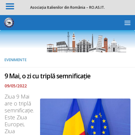
Asociația Italienilor din România – RO.AS.IT.
Skip to content
Deschide b
EVENIMENTE
9 Mai, o zi cu triplă semnificație
09/05/2022
Ziua 9 Mai
are o triplă
semnificație.
Este Ziua
Europei,
Ziua