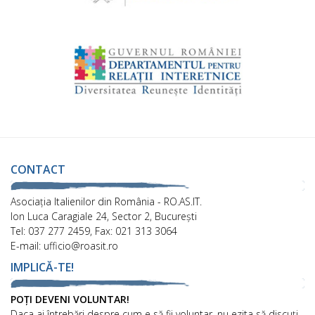
CONTACT
Asociaţia Italienilor din România - RO.AS.IT.
Ion Luca Caragiale 24, Sector 2, București
Tel: 037 277 2459, Fax: 021 313 3064
E-mail: ufficio@roasit.ro
IMPLICĂ-TE!
POȚI DEVENI VOLUNTAR!
Daca ai întrebări despre cum e să fii voluntar, nu ezita să discuți