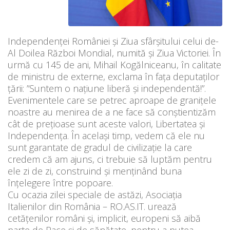
Independenței României și Ziua sfârșitului celui de-
Al Doilea Război Mondial, numită și Ziua Victoriei. În
urmă cu 145 de ani, Mihail Kogălniceanu, în calitate
de ministru de externe, exclama în fața deputaților
țării: ”Suntem o naţiune liberă şi independentă!”.
Evenimentele care se petrec aproape de granițele
noastre au menirea de a ne face să conștientizăm
cât de prețioase sunt aceste valori, Libertatea și
Independența. În același timp, vedem că ele nu
sunt garantate de gradul de civilizație la care
credem că am ajuns, ci trebuie să luptăm pentru
ele zi de zi, construind și menținând buna
înțelegere între popoare.
Cu ocazia zilei speciale de astăzi, Asociația
Italienilor din România – RO.AS.IT. urează
cetățenilor români și, implicit, europeni să aibă
parte de Pace și de sănătate, pentru a putea