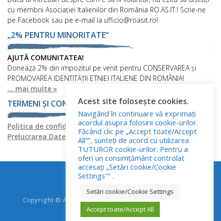
cu membrii Asociației Italienilor din România RO.AS.IT.! Scrie-ne
pe Facebook sau pe e-mail la ufficio@roasit.ro!
„2% PENTRU MINORITATE”
AJUTĂ COMUNITATEA!
Donează 2% din impozitul pe venit pentru CONSERVAREA și
PROMOVAREA IDENTITĂȚII ETNIEI ITALIENE DIN ROMÂNIA!
... mai multe »
Acest site folosește cookies.
TERMENI ȘI CONDIȚII
Navigând în continuare vă exprimați
acordul asupra folosirii cookie-urilor.
Politica de confidențialitate
Politica privind fișierele cookies
Făcând clic pe „Accept toate/Accept
Prelucrarea Datelor cu Caracter Personal
All””, sunteți de acord cu utilizarea
TUTUROR cookie-urilor. Pentru a
oferi un consimțământ controlat
accesați „Setări cookie/Cookie
Settings"” .
Setări cookie/Cookie Settings
Copyright © Asociația Italienilor din România - RO.AS.IT.
Accept toate/Accept All
Toate drepturile rezervate.