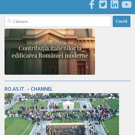
Caută
după:
RO.AS.IT. – CHANNEL