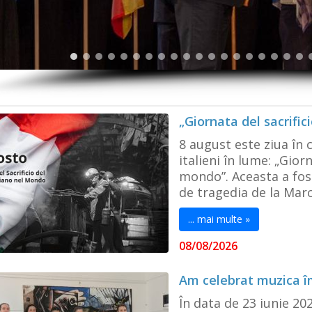
„Giornata del sacrific
8 august este ziua în 
italieni în lume: „Giorn
mondo”. Aceasta a fost
de tragedia de la Marci
... mai multe »
08/08/2026
Am celebrat muzica 
În data de 23 iunie 20