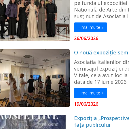
pe fundalul expoziției 
Națională de Arte din 
susținut de Asociatia I
... mai multe »
26/06/2026
O nouă expoziție sem
Asociația Italienilor d
vernisajul expoziției d
Vitale, ce a avut loc l
data de 17 iunie 2026. E
... mai multe »
19/06/2026
Expoziția „Prospettive
fața publicului