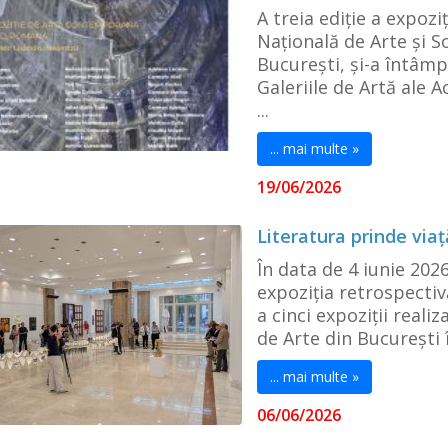
A treia ediție a expoz
Națională de Arte și S
București, și-a întâmpi
Galeriile de Artă ale 
...
... mai multe »
19/06/2026
Literatura prinde viaț
În data de 4 iunie 202
expoziția retrospectivă
a cinci expoziții reali
de Arte din București 
... mai multe »
06/06/2026