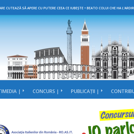
RE CUTEAZĂ SĂ APERE CU PUTERE CEEA CE IUBEȘTE • BEATO COLUI CHE HA L’ARDIR
IMEDIA |
CONCURS |
PUBLICAȚII |
CONTRIBU