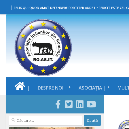
|
Skip to content
FELIX QUI QUOD AMAT DEFENDERE FORTITER AUDET • FERICIT ESTE CEL CA
|
DESPRE NOI |
ASOCIAȚIA |
MULT
Caută
după: