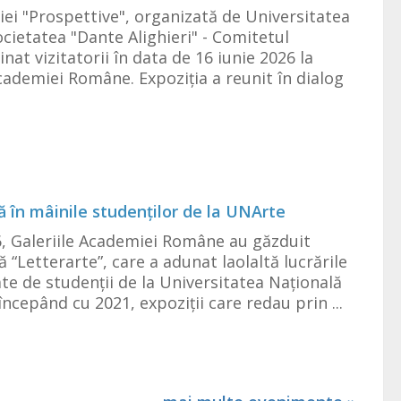
iției "Prospettive", organizată de Universitatea
ocietatea "Dante Alighieri" - Comitetul
nat vizitatorii în data de 16 iunie 2026 la
Academiei Române. Expoziția a reunit în dialog
ă în mâinile studenților de la UNArte
6, Galeriile Academiei Române au găzduit
 “Letterarte”, care a adunat laolaltă lucrările
zate de studenții de la Universitatea Națională
începând cu 2021, expoziții care redau prin ...