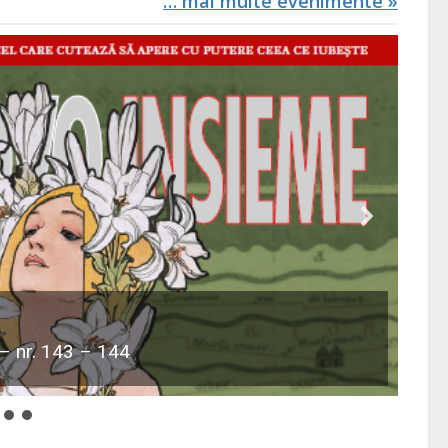
… mai multe evenimente »
 nr. 143 – 144