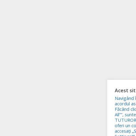
Acest sit
Navigând î
acordul asu
Făcând cli
All””, sunt
TUTUROR c
oferi un c
accesați „