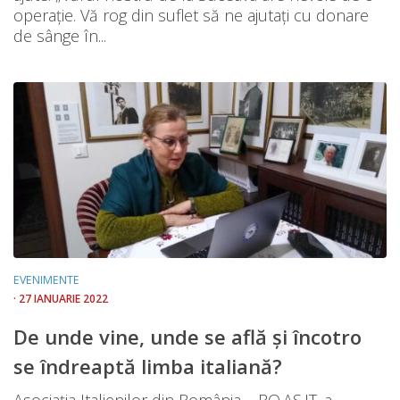
operație. Vă rog din suflet să ne ajutați cu donare
de sânge în...
EVENIMENTE
· 27 IANUARIE 2022
De unde vine, unde se află și încotro
se îndreaptă limba italiană?
Asociația Italienilor din România – RO.AS.IT. a