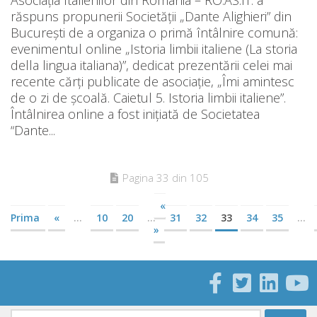
răspuns propunerii Societății „Dante Alighieri” din
București de a organiza o primă întâlnire comună:
evenimentul online „Istoria limbii italiene (La storia
della lingua italiana)”, dedicat prezentării celei mai
recente cărți publicate de asociație, „Îmi amintesc
de o zi de școală. Caietul 5. Istoria limbii italiene”.
Întâlnirea online a fost inițiată de Societatea
“Dante...
Pagina 33 din 105
«
Prima
«
...
10
20
...
31
32
33
34
35
...
»
Caută