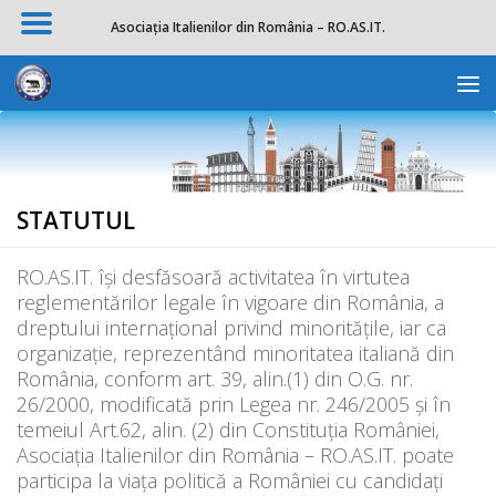
Asociația Italienilor din România – RO.AS.IT.
Skip to content
Deschide b
STATUTUL
RO.AS.IT. îşi desfăsoară activitatea în virtutea
reglementărilor legale în vigoare din România, a
dreptului internaţional privind minorităţile, iar ca
organizaţie, reprezentând minoritatea italiană din
România, conform art. 39, alin.(1) din O.G. nr.
26/2000, modificată prin Legea nr. 246/2005 şi în
temeiul Art.62, alin. (2) din Constituţia României,
Asociaţia Italienilor din România – RO.AS.IT. poate
participa la viaţa politică a României cu candidaţi