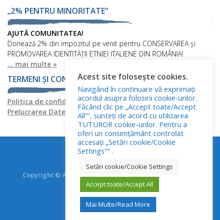
„2% PENTRU MINORITATE”
AJUTĂ COMUNITATEA!
Donează 2% din impozitul pe venit pentru CONSERVAREA și
PROMOVAREA IDENTITĂȚII ETNIEI ITALIENE DIN ROMÂNIA!
... mai multe »
Acest site folosește cookies.
TERMENI ȘI CONDIȚII
Navigând în continuare vă exprimați
acordul asupra folosirii cookie-urilor.
Politica de confidențialitate
Politica privind fișierele cookies
Făcând clic pe „Accept toate/Accept
Prelucrarea Datelor cu Caracter Personal
All””, sunteți de acord cu utilizarea
TUTUROR cookie-urilor. Pentru a
oferi un consimțământ controlat
accesați „Setări cookie/Cookie
Settings"” .
Setări cookie/Cookie Settings
Copyright © Asociația Italienilor din România - RO.AS.IT.
Toate drepturile rezervate.
Accept toate/Accept All
Mai Multe/Read More