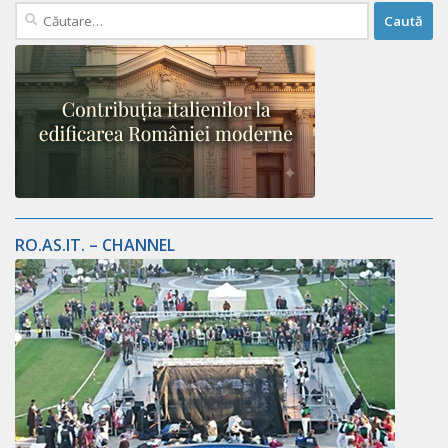
Caută
după:
RO.AS.IT. – CHANNEL