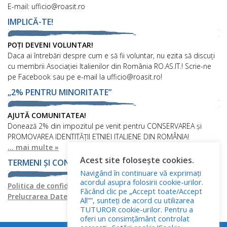
E-mail: ufficio@roasit.ro
IMPLICĂ-TE!
POȚI DEVENI VOLUNTAR!
Daca ai întrebări despre cum e să fii voluntar, nu ezita să discuți
cu membrii Asociației Italienilor din România RO.AS.IT.! Scrie-ne
pe Facebook sau pe e-mail la ufficio@roasit.ro!
„2% PENTRU MINORITATE”
AJUTĂ COMUNITATEA!
Donează 2% din impozitul pe venit pentru CONSERVAREA și
PROMOVAREA IDENTITĂȚII ETNIEI ITALIENE DIN ROMÂNIA!
... mai multe »
Acest site folosește cookies.
TERMENI ȘI CONDIȚII
Navigând în continuare vă exprimați
acordul asupra folosirii cookie-urilor.
Politica de confidențialitate
Politica privind fișierele cookies
Făcând clic pe „Accept toate/Accept
Prelucrarea Datelor cu Caracter Personal
All””, sunteți de acord cu utilizarea
TUTUROR cookie-urilor. Pentru a
oferi un consimțământ controlat