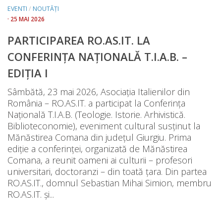
EVENTI
/
NOUTĂȚI
· 25 MAI 2026
PARTICIPAREA RO.AS.IT. LA
CONFERINȚA NAȚIONALĂ T.I.A.B. –
EDIȚIA I
Sâmbătă, 23 mai 2026, Asociația Italienilor din
România – RO.AS.IT. a participat la Conferința
Națională T.I.A.B. (Teologie. Istorie. Arhivistică.
Biblioteconomie), eveniment cultural susținut la
Mănăstirea Comana din județul Giurgiu. Prima
ediție a conferinței, organizată de Mănăstirea
Comana, a reunit oameni ai culturii – profesori
universitari, doctoranzi – din toată țara. Din partea
RO.AS.IT., domnul Sebastian Mihai Simion, membru
RO.AS.IT. și...