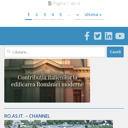
Pagina 1 din 6
1
2
3
4
5
...
»
Ultima »
Caută
după:
RO.AS.IT. – CHANNEL