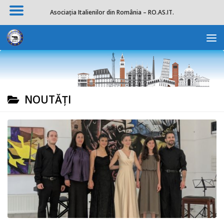
Asociația Italienilor din România – RO.AS.IT.
Skip to content
Deschide b
NOUTĂȚI