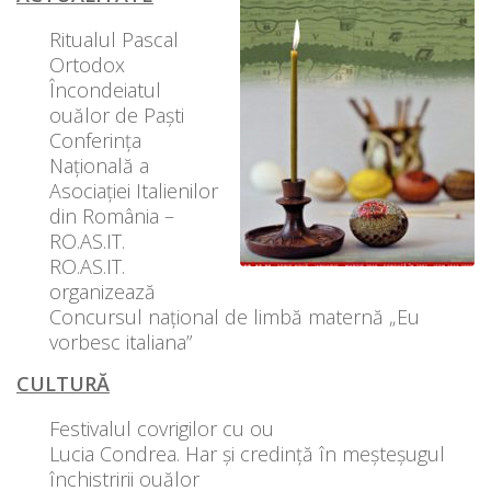
Ritualul Pascal
Ortodox
Încondeiatul
ouălor de Paști
Conferința
Națională a
Asociației Italienilor
din România –
RO.AS.IT.
RO.AS.IT.
organizează
Concursul național de limbă maternă „Eu
vorbesc italiana”
CULTURĂ
Festivalul covrigilor cu ou
Lucia Condrea. Har și credință în meșteșugul
închistririi ouălor