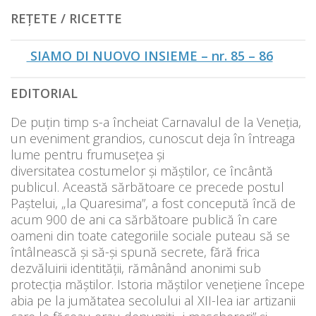
REȚETE / RICETTE
SIAMO DI NUOVO INSIEME – nr. 85 – 86
EDITORIAL
De puțin timp s-a încheiat Carnavalul de la Veneția,
un eveniment grandios, cunoscut deja în întreaga
lume pentru frumusețea și
diversitatea costumelor și măștilor, ce încântă
publicul. Această sărbătoare ce precede postul
Paștelui, „la Quaresima”, a fost concepută încă de
acum 900 de ani ca sărbătoare publică în care
oameni din toate categoriile sociale puteau să se
întâlnească și să-și spună secrete, fără frica
dezvăluirii identității, rămânând anonimi sub
protecția măștilor. Istoria măștilor venețiene începe
abia pe la jumătatea secolului al XII-lea iar artizanii