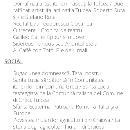
Doi rafinați artiști italieni născuți la Tulcea / Due
raffinati artisti italiani nati a Tulcea. Roberto Ruta
și / e Stefano Ruta
Recital Livia Teodorescu Ciocănea
O trecere… Cronică de teatru
Galileo Galilei. Eppur si muove
Sidereus nuncius sau Anunțul stelar
Al Caffè con Totò! File de jurnali
SOCIAL
Rugăciunea domnească, Tatăl nostru
Santa Lucia sărbătorită în Comunitatea
italienilor din Comuna Greci / Santa Lucia
festeggiata nella Comunità italiana del Comune
di Greci, Tulcea
Sfânta Ecaterina, Patroana Romei, a Italiei și a
Europei
Povestea friulanilor agricultori din Craiova / La
storia degli agricoltori friulani di Craiova