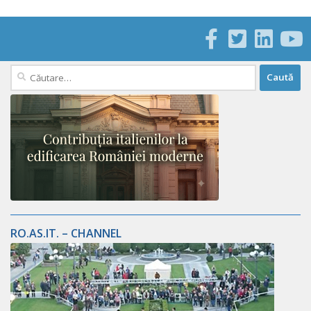
Caută
după:
RO.AS.IT. – CHANNEL