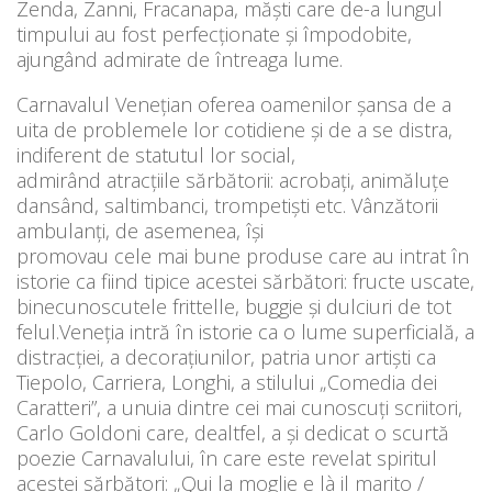
Zenda, Zanni, Fracanapa, măști care de-a lungul
timpului au fost perfecționate și împodobite,
ajungând admirate de întreaga lume.
Carnavalul Venețian oferea oamenilor șansa de a
uita de problemele lor cotidiene și de a se distra,
indiferent de statutul lor social,
admirând atracțiile sărbătorii: acrobați, animăluțe
dansând, saltimbanci, trompetiști etc. Vânzătorii
ambulanți, de asemenea, își
promovau cele mai bune produse care au intrat în
istorie ca fiind tipice acestei sărbători: fructe uscate,
binecunoscutele frittelle, buggie și dulciuri de tot
felul.Veneția intră în istorie ca o lume superficială, a
distracției, a decorațiunilor, patria unor artiști ca
Tiepolo, Carriera, Longhi, a stilului „Comedia dei
Caratteri”, a unuia dintre cei mai cunoscuți scriitori,
Carlo Goldoni care, dealtfel, a și dedicat o scurtă
poezie Carnavalului, în care este revelat spiritul
acestei sărbători: „Qui la moglie e là il marito /