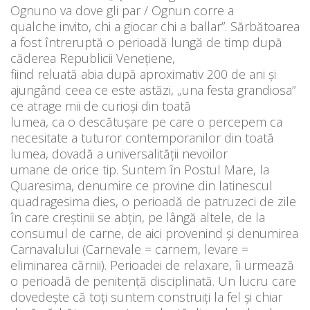
Ognuno va dove gli par / Ognun corre a
qualche invito, chi a giocar chi a ballar”. Sărbătoarea
a fost întreruptă o perioadă lungă de timp după
căderea Republicii Venețiene,
fiind reluată abia după aproximativ 200 de ani și
ajungând ceea ce este astăzi, „una festa grandiosa”
ce atrage mii de curioși din toată
lumea, ca o descătușare pe care o percepem ca
necesitate a tuturor contemporanilor din toată
lumea, dovadă a universalității nevoilor
umane de orice tip. Suntem în Postul Mare, la
Quaresima, denumire ce provine din latinescul
quadragesima dies, o perioadă de patruzeci de zile
în care creștinii se abțin, pe lângă altele, de la
consumul de carne, de aici provenind și denumirea
Carnavalului (Carnevale = carnem, levare =
eliminarea cărnii). Perioadei de relaxare, îi urmează
o perioadă de penitență disciplinată. Un lucru care
dovedește că toți suntem construiți la fel și chiar