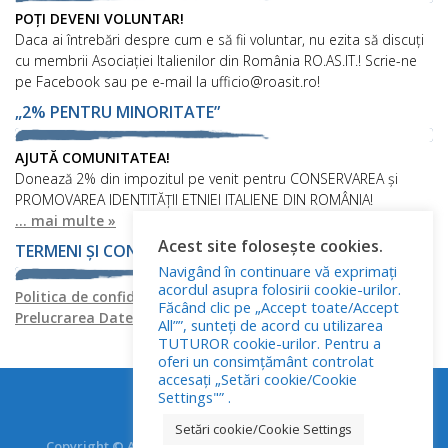
POȚI DEVENI VOLUNTAR!
Daca ai întrebări despre cum e să fii voluntar, nu ezita să discuți
cu membrii Asociației Italienilor din România RO.AS.IT.! Scrie-ne
pe Facebook sau pe e-mail la ufficio@roasit.ro!
„2% PENTRU MINORITATE”
AJUTĂ COMUNITATEA!
Donează 2% din impozitul pe venit pentru CONSERVAREA și
PROMOVAREA IDENTITĂȚII ETNIEI ITALIENE DIN ROMÂNIA!
... mai multe »
Acest site folosește cookies.
TERMENI ȘI CONDIȚII
Navigând în continuare vă exprimați
acordul asupra folosirii cookie-urilor.
Politica de confidențialitate
Politica privind fișierele cookies
Făcând clic pe „Accept toate/Accept
Prelucrarea Datelor cu Caracter Personal
All””, sunteți de acord cu utilizarea
TUTUROR cookie-urilor. Pentru a
oferi un consimțământ controlat
accesați „Setări cookie/Cookie
Settings"” .
Setări cookie/Cookie Settings
Copyright © Asociația Italienilor din România - RO.AS.IT.