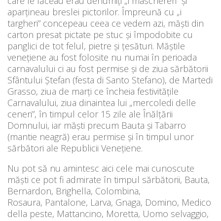
care le făceau erau denumiți „i maschereri” și
aparțineau breslei pictorilor. Împreună cu „i
targheri” concepeau ceea ce vedem azi, măști din
carton presat pictate pe stuc și împodobite cu
panglici de tot felul, pietre și țesături. Măștile
venețiene au fost folosite nu numai în perioada
carnavalului ci au fost permise și de ziua sărbătorii
Sfântului Ștefan (festa di Santo Stefano), de Martedi
Grasso, ziua de marți ce încheia festivitățile
Carnavalului, ziua dinaintea lui „mercoledi delle
ceneri”, în timpul celor 15 zile ale Înălțării
Domnului, iar măști precum Bauta și Tabarro
(mantie neagră) erau permise și în timpul unor
sărbători ale Republicii Venețiene.
Nu pot să nu amintesc aici cele mai cunoscute
măști ce pot fi admirate în timpul sărbătorii, Bauta,
Bernardon, Brighella, Colombina,
Rosaura, Pantalone, Larva, Gnaga, Domino, Medico
della peste, Mattancino, Moretta, Uomo selvaggio,