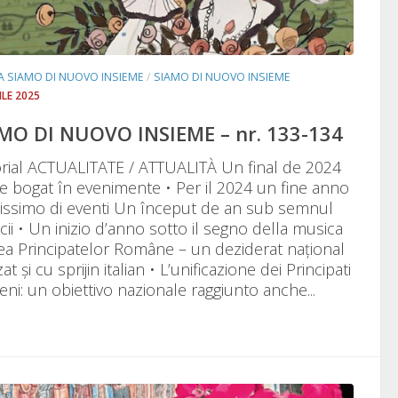
TA SIAMO DI NUOVO INSIEME
/
SIAMO DI NUOVO INSIEME
RILE 2025
MO DI NUOVO INSIEME – nr. 133-134
orial ACTUALITATE / ATTUALITÀ Un final de 2024
te bogat în evenimente • Per il 2024 un fine anno
hissimo di eventi Un început de an sub semnul
cii • Un inizio d’anno sotto il segno della musica
ea Principatelor Române – un deziderat național
zat și cu sprijin italian • L’unificazione dei Principati
ni: un obiettivo nazionale raggiunto anche...