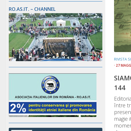
RO.AS.IT. – CHANNEL
RIVISTA 
· 27 MAGG
SIAM
144
Editor
între t
presen
magie i
momenti