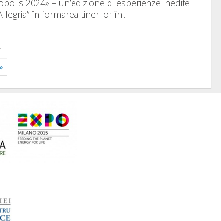
opolis 2024» – un’edizione di esperienze inedite
llegria” în formarea tinerilor în...
4
»