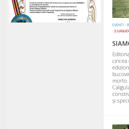
EVENTI
/
R
· 2 LUGLI
SIAM
Editor
cincea 
edizion
bucovin
morto. 
Caligul
constru
și specia