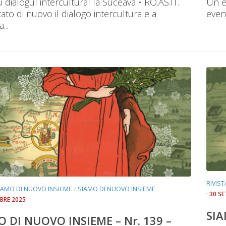
 dialogul intercultural la Suceava • RO.AS.IT.
Un e
ato di nuovo il dialogo interculturale a
even
...
RIVIS
SIAMO DI NUOVO INSIEME
/
SIAMO DI NUOVO INSIEME
· 30 S
MBRE 2025
SIA
O DI NUOVO INSIEME – Nr. 139 –