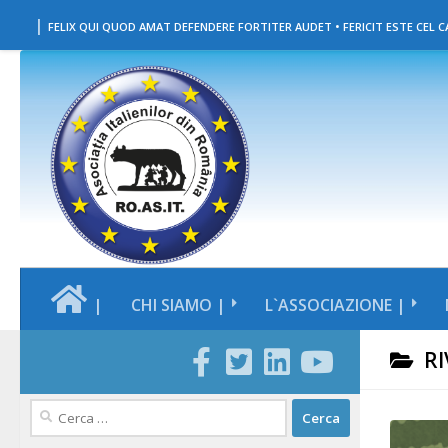
|
Salta al contenuto
FELIX QUI QUOD AMAT DEFENDERE FORTITER AUDET • FERICIT ESTE CEL CA
|
CHI SIAMO |
L`ASSOCIAZIONE |
RI
Ricerca
per: