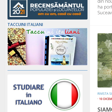
din nou
ha port
Suceava
TACCUINI ITALIANI
RIVISTA 
· 10 DICE
SIAM