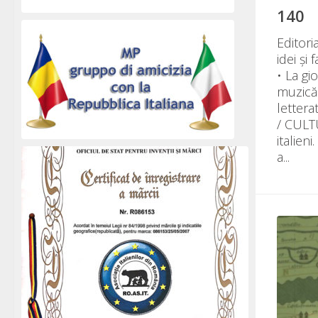
140
Editor
idei și
• La gi
muzică
letter
/ CULTU
italieni
a...