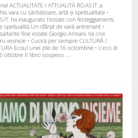
orial ACTUALITATE / ATTUALITÀ RO.AS.IT. a
is vara cu sărbătoare, artă și spiritualitate •
S.IT. ha inaugurato l’estate con festeggiamenti,
e spiritualità Un sfârșit de vară antrenant •
saltante fine estate Giorgio Armani. Va croi
ru veșnicie • Cucirà per sempre CULTURĂ /
URA Ecoul unei zile de 16 octombrie • L’eco di
6 ottobre Il libro sospeso…...