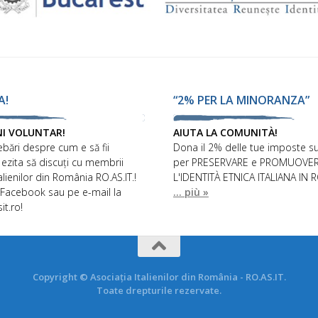
A!
“2% PER LA MINORANZA”
NI VOLUNTAR!
AIUTA LA COMUNITÀ!
ebări despre cum e să fii
Dona il 2% delle tue imposte su
 ezita să discuți cu membrii
per PRESERVARE e PROMUOVE
talienilor din România RO.AS.IT.!
L'IDENTITÀ ETNICA ITALIANA IN 
 Facebook sau pe e-mail la
... più »
it.ro!
Copyright © Asociația Italienilor din România - RO.AS.IT.
Toate drepturile rezervate.