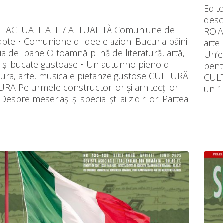
Edit
desch
ial ACTUALITATE / ATTUALITÀ Comuniune de
RO.A
 fapte • Comunione di idee e azioni Bucuria pâinii
arte 
oia del pane O toamnă plină de literatură, artă,
Un’e
 și bucate gustoase • Un autunno pieno di
pent
atura, arte, musica e pietanze gustose CULTURĂ
CULT
RA Pe urmele constructorilor și arhitecților
un 1
. Despre meseriași și specialiști ai zidirilor. Partea