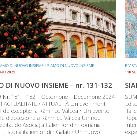
SIAMO DI NUOVO INSIEME
/
SIAMO DI NUOVO INSIEME
RIVIS
AIO 2025
· 10 S
O DI NUOVO INSIEME – nr. 131-132
SIA
Nr. 131 – 132 – Octombrie – Decembrie 2024
SUMA
ial ACTUALITATE / ATTUALITÀ Un eveniment
Edit
al de excepție la Râmnicu Vâlcea • Un evento
Itali
ale d’eccezione a Râmnicu Vâlcea Un nou
Repu
ditat de Asociația Italienilor din România –
Inte
T., Istoria italienilor din Galați • Un nuovo
expe