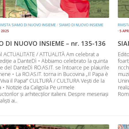
IVISTA SIAMO DI NUOVO INSIEME
/
SIAMO DI NUOVO INSIEME
RIVIS
O 2025
· 5 AP
O DI NUOVO INSIEME – nr. 135-136
SIA
ial ACTUALITATE / ATTUALITÀ Am celebrat a
Edit
ediție a DanteDì • Abbiamo celebrato la quinta
foar
e del DanteDì RO.AS.IT. se întoarce pe plaiurile
ricc
ene • La RO.AS.IT. torna in Bucovina „Il Papa è
muzi
Viva il Papa!” CULTURĂ / CULTURA Vești de la
Unir
a • Notizie da Caligola Pe urmele
reali
ctorilor și arhitecților italieni. Despre meseriași
Rome
liști ai...