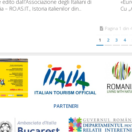
edito dall’Associazione degli Italiani di
«Eur
– RO.AS.IT., Istoria italienilor din...
Cu „A
Pagina 1 din 
1
2
3
4
PARTENERI