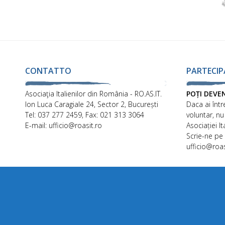
CONTATTO
PARTECIP
Asociaţia Italienilor din România - RO.AS.IT.
POȚI DEVE
Ion Luca Caragiale 24, Sector 2, București
Daca ai într
Tel: 037 277 2459, Fax: 021 313 3064
voluntar, nu
E-mail: ufficio@roasit.ro
Asociației I
Scrie-ne pe
ufficio@roas