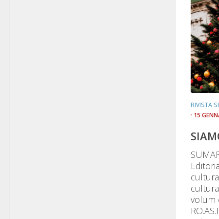
RIVISTA 
· 15 GENN
SIAM
SUMAR 
Editor
cultur
cultur
volum e
RO.AS.I