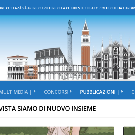
RE CUTEAZĂ SĂ APERE CU PUTERE CEEA CE IUBEȘTE • BEATO COLUI CHE HA L’ARDIR
MULTIMEDIA |
CONCORSI
PUBBLICAZIONI |
C
VISTA SIAMO DI NUOVO INSIEME