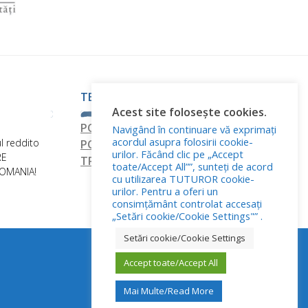
TERMINI E CONDIZIONI
Acest site folosește cookies.
POLITICA DI RISERVATEZZA
Navigând în continuare vă exprimați
acordul asupra folosirii cookie-
l reddito
POLITICA RELATIVA AI FILE COOKIE
urilor. Făcând clic pe „Accept
RE
TRATTAMENTO DEI DATI PERSONALI
toate/Accept All””, sunteți de acord
ROMANIA!
cu utilizarea TUTUROR cookie-
urilor. Pentru a oferi un
consimțământ controlat accesați
„Setări cookie/Cookie Settings"” .
Setări cookie/Cookie Settings
Accept toate/Accept All
Mai Multe/Read More