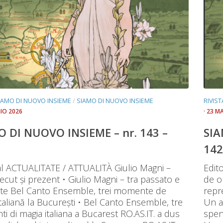
SIAMO DI NUOVO INSIEME
/
SIAMO DI NUOVO INSIEME
RIVIS
IO 2026
· 23 M
O DI NUOVO INSIEME – nr. 143 –
SIA
142
ial ACTUALITATE / ATTUALITÀ Giulio Magni –
Edit
recut și prezent • Giulio Magni – tra passato e
de o
te Bel Canto Ensemble, trei momente de
repre
taliană la București • Bel Canto Ensemble, tre
Un a
 di magia italiana a Bucarest RO.AS.IT. a dus
spent