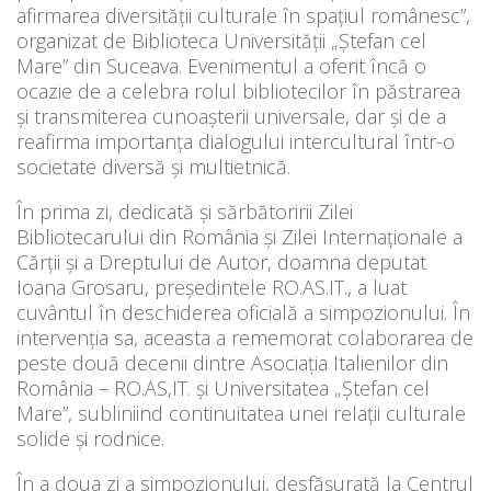
afirmarea diversității culturale în spațiul românesc”,
organizat de Biblioteca Universității „Ștefan cel
Mare” din Suceava. Evenimentul a oferit încă o
ocazie de a celebra rolul bibliotecilor în păstrarea
și transmiterea cunoașterii universale, dar și de a
reafirma importanța dialogului intercultural într-o
societate diversă și multietnică.
În prima zi, dedicată și sărbătoririi Zilei
Bibliotecarului din România și Zilei Internaționale a
Cărții și a Dreptului de Autor, doamna deputat
Ioana Grosaru, președintele RO.AS.IT., a luat
cuvântul în deschiderea oficială a simpozionului. În
intervenția sa, aceasta a rememorat colaborarea de
peste două decenii dintre Asociația Italienilor din
România – RO.AS,IT. și Universitatea „Ștefan cel
Mare”, subliniind continuitatea unei relații culturale
solide și rodnice.
În a doua zi a simpozionului, desfășurată la Centrul