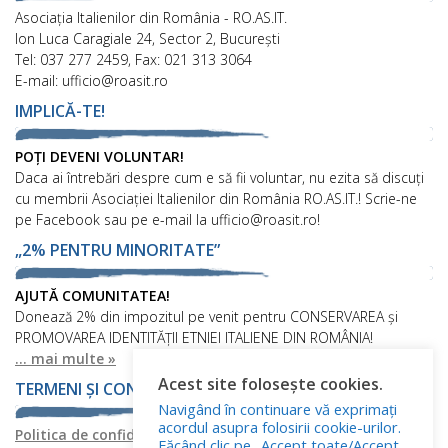
Asociaţia Italienilor din România - RO.AS.IT.
Ion Luca Caragiale 24, Sector 2, București
Tel: 037 277 2459, Fax: 021 313 3064
E-mail: ufficio@roasit.ro
IMPLICĂ-TE!
POȚI DEVENI VOLUNTAR!
Daca ai întrebări despre cum e să fii voluntar, nu ezita să discuți
cu membrii Asociației Italienilor din România RO.AS.IT.! Scrie-ne
pe Facebook sau pe e-mail la ufficio@roasit.ro!
„2% PENTRU MINORITATE”
AJUTĂ COMUNITATEA!
Donează 2% din impozitul pe venit pentru CONSERVAREA și
PROMOVAREA IDENTITĂȚII ETNIEI ITALIENE DIN ROMÂNIA!
... mai multe »
Acest site folosește cookies.
TERMENI ȘI CONDIȚII
Navigând în continuare vă exprimați
acordul asupra folosirii cookie-urilor.
Politica de confidențialitate
Politica privind fișierele cookies
Făcând clic pe „Accept toate/Accept