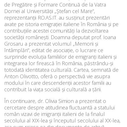
de Pregătire și Formare Continuă de la Vatra
Dornei al Universității „Ștefan cel Mare”,
reprezentanții RO.AS.IT. au susținut prezentări
axate pe istoria emigrației italiene în România și pe
contribuțiile acestei comunități la dezvoltarea
societății românești. Doamna deputat prof. Ioana
Grosaru a prezentat volumul „Memorii și
întâmplări”, editat de asociație, o lucrare ce
surprinde evoluția familiilor de emigranți italieni și
integrarea lor firească în România, păstrându-și
totodată identitatea culturală. Cartea, semnată de
Anton Olivotto, oferă o perspectivă vie asupra
modului în care descendenții acestor familii au
contribuit la viața socială și culturală a țării.
În continuare, dr. Olivia Simion a prezentat o
cercetare despre atitudinea fluctuantă a statului
român vizavi de imigranții italieni de la finalul
secolului al XIX-lea și începutul secolului al XX-lea,
așa cum reiese ea din documente de arhivă.