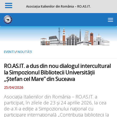
Asociația Italienilor din România – RO.AS.IT.
Skip to content
Deschide b
EVENTI
/
NOUTĂȚI
RO.AS.IT. a dus din nou dialogul intercultural
la Simpozionul Bibliotecii Universității
„Ștefan cel Mare” din Suceava
25/04/2026
Asociația Italienilor din România – RO.AS.IT. a
participat, în zilele de 23 și 24 aprilie 2026, la cea
de-a X-a ediție a Simpozionului național cu
participare internațională „Contribuția bibliotecii la