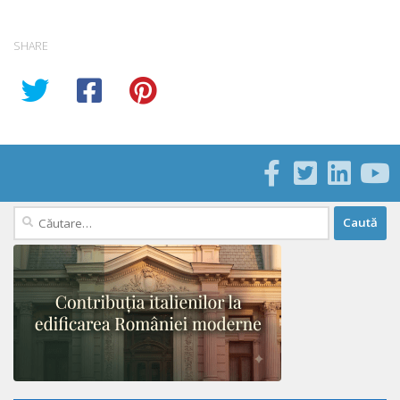
SHARE
Caută
după: