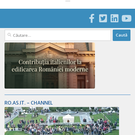
Caută
după:
RO.AS.IT. – CHANNEL