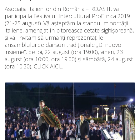
Asociația Italienilor din România – RO.AS.IT. va
participa la Festivalul Intercultural ProEtnica 2019
(21-25 august). Vă așteptăm la standul minorității
italiene, amenajat în pitoreasca cetate sighișoreană,
și vă invităm să urmăriți reprezentațiile
ansamblului de dansuri tradiționale „Di nuovo
insieme”, de joi, 22 august (ora 19:00), vineri, 23
august (ora 10:00, ora 19:00) și sâmbătă, 24 august
(ora 10:30). CLICK AICI...