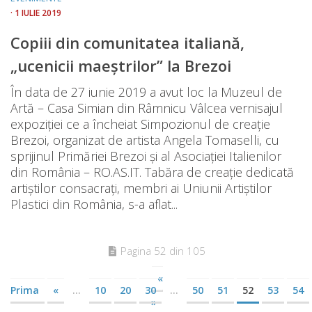
· 1 IULIE 2019
Copiii din comunitatea italiană,
„ucenicii maeștrilor” la Brezoi
În data de 27 iunie 2019 a avut loc la Muzeul de
Artă – Casa Simian din Râmnicu Vâlcea vernisajul
expoziţiei ce a încheiat Simpozionul de creaţie
Brezoi, organizat de artista Angela Tomaselli, cu
sprijinul Primăriei Brezoi şi al Asociaţiei Italienilor
din România – RO.AS.IT. Tabăra de creaţie dedicată
artiştilor consacraţi, membri ai Uniunii Artiştilor
Plastici din România, s-a aflat...
Pagina 52 din 105
«
Prima
«
...
10
20
30
...
50
51
52
53
54
»