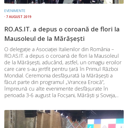
EVENIMENTE
· 7 AUGUST 2019
RO.AS.IT. a depus o coroană de flori la
Mausoleul de la Mărășești
O delegație a Asociației Italienilor din România –
RO.AS.IT. a depus o coroană de flori la Mausoleul
de la Mărășești, aducând, astfel, un omagiu eroilor
care care s-au jertfit pentru țară în Primul Război
Mondial. Ceremonia desfășurată la Mărășești a
făcut parte din programul „Vrancea Eroică”,
împreună cu alte evenimente desfășurate în
perioada 3-6 august la Focşani, Mărăşti şi Soveja,...