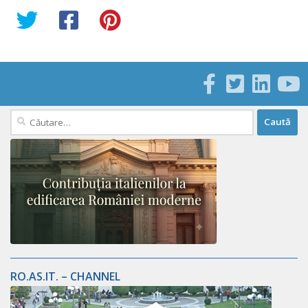
Caută
după:
RO.AS.IT. – CHANNEL