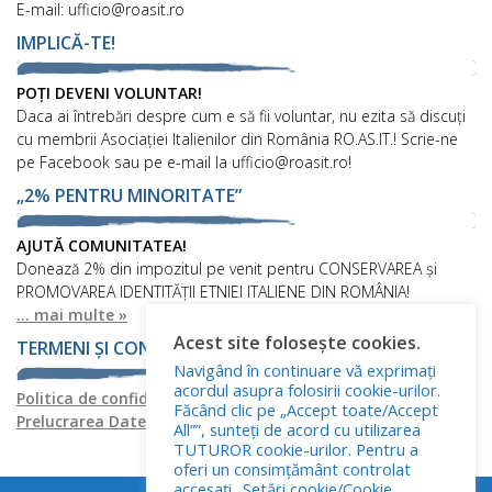
E-mail: ufficio@roasit.ro
IMPLICĂ-TE!
POȚI DEVENI VOLUNTAR!
Daca ai întrebări despre cum e să fii voluntar, nu ezita să discuți
cu membrii Asociației Italienilor din România RO.AS.IT.! Scrie-ne
pe Facebook sau pe e-mail la ufficio@roasit.ro!
„2% PENTRU MINORITATE”
AJUTĂ COMUNITATEA!
Donează 2% din impozitul pe venit pentru CONSERVAREA și
PROMOVAREA IDENTITĂȚII ETNIEI ITALIENE DIN ROMÂNIA!
... mai multe »
Acest site folosește cookies.
TERMENI ȘI CONDIȚII
Navigând în continuare vă exprimați
acordul asupra folosirii cookie-urilor.
Politica de confidențialitate
Politica privind fișierele cookies
Făcând clic pe „Accept toate/Accept
Prelucrarea Datelor cu Caracter Personal
All””, sunteți de acord cu utilizarea
TUTUROR cookie-urilor. Pentru a
oferi un consimțământ controlat
accesați „Setări cookie/Cookie