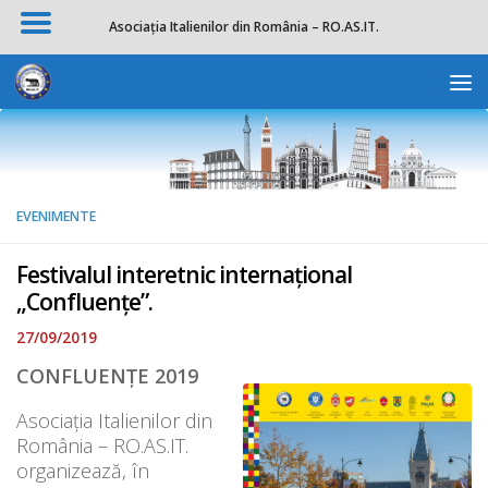
Asociația Italienilor din România – RO.AS.IT.
Skip to content
Deschide b
EVENIMENTE
Festivalul interetnic internațional
„Confluențe”.
27/09/2019
CONFLUENȚE 2019
Asociația Italienilor din
România – RO.AS.IT.
organizează, în