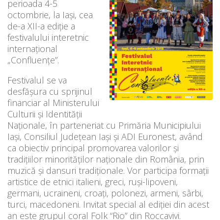
perioada 4-5
octombrie, la Iași, cea
de-a XII-a ediție a
festivalului interetnic
internațional
„Confluențe”.
Festivalul se va
desfășura cu sprijinul
financiar al Ministerului
Culturii și Identității
Naționale, în parteneriat cu Primăria Municipiului
Iași, Consiliul Județean Iași și ADI Euronest, având
ca obiectiv principal promovarea valorilor și
tradițiilor minorităților naționale din România, prin
muzică și dansuri tradiționale. Vor participa formații
artistice de etnici italieni, greci, ruși-lipoveni,
germani, ucraineni, croați, polonezi, armeni, sârbi,
turci, macedoneni. Invitat special al ediției din acest
an este grupul coral Folk “Rio” din Roccavivi.