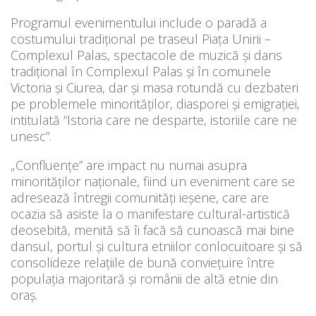
Programul evenimentului include o paradă a
costumului tradițional pe traseul Piața Unirii –
Complexul Palas, spectacole de muzică și dans
tradițional în Complexul Palas și în comunele
Victoria și Ciurea, dar și masa rotundă cu dezbateri
pe problemele minorităţilor, diasporei şi emigraţiei,
intitulată “Istoria care ne desparte, istoriile care ne
unesc”.
„Confluențe” are impact nu numai asupra
minorităților naționale, fiind un eveniment care se
adresează întregii comunități ieșene, care are
ocazia să asiste la o manifestare cultural-artistică
deosebită, menită să îi facă să cunoască mai bine
dansul, portul și cultura etniilor conlocuitoare și să
consolideze relațiile de bună conviețuire între
populația majoritară și românii de altă etnie din
oraș.