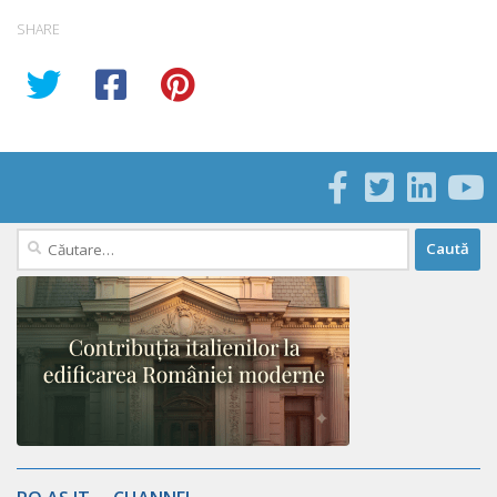
SHARE
Caută
după: