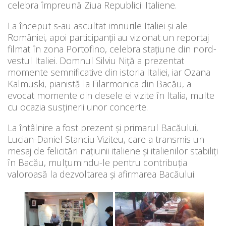
celebra împreună Ziua Republicii Italiene.
La început s-au ascultat imnurile Italiei și ale
României, apoi participanții au vizionat un reportaj
filmat în zona Portofino, celebra stațiune din nord-
vestul Italiei. Domnul Silviu Niță a prezentat
momente semnificative din istoria Italiei, iar Ozana
Kalmuski, pianistă la Filarmonica din Bacău, a
evocat momente din desele ei vizite în Italia, multe
cu ocazia susținerii unor concerte.
La întâlnire a fost prezent și primarul Bacăului,
Lucian-Daniel Stanciu Viziteu, care a transmis un
mesaj de felicitări națiunii italiene și italienilor stabiliți
în Bacău, mulțumindu-le pentru contribuția
valoroasă la dezvoltarea și afirmarea Bacăului.