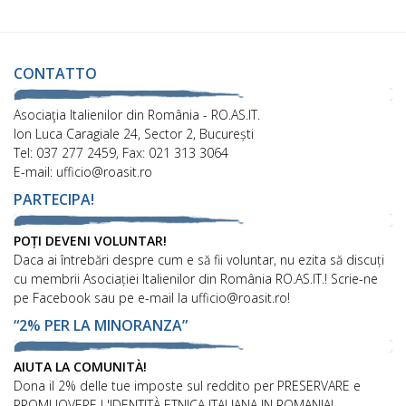
CONTATTO
Asociaţia Italienilor din România - RO.AS.IT.
Ion Luca Caragiale 24, Sector 2, București
Tel: 037 277 2459, Fax: 021 313 3064
E-mail: ufficio@roasit.ro
PARTECIPA!
POȚI DEVENI VOLUNTAR!
Daca ai întrebări despre cum e să fii voluntar, nu ezita să discuți
cu membrii Asociației Italienilor din România RO.AS.IT.! Scrie-ne
pe Facebook sau pe e-mail la ufficio@roasit.ro!
“2% PER LA MINORANZA”
AIUTA LA COMUNITÀ!
Dona il 2% delle tue imposte sul reddito per PRESERVARE e
PROMUOVERE L'IDENTITÀ ETNICA ITALIANA IN ROMANIA!