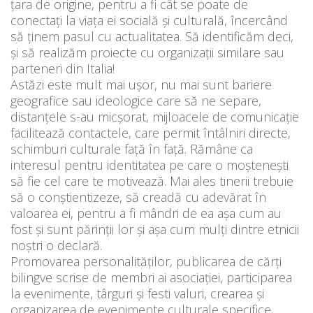
țara de origine, pentru a fi cât se poate de
conectați la viața ei socială și culturală, încercând
să ținem pasul cu actualitatea. Să identificăm deci,
și să realizăm proiecte cu organizații similare sau
parteneri din Italia!
Astăzi este mult mai ușor, nu mai sunt bariere
geografice sau ideologice care să ne separe,
distanțele s-au micșorat, mijloacele de comunicație
facilitează contactele, care permit întâlniri directe,
schimburi culturale față în față. Rămâne ca
interesul pentru identitatea pe care o moștenești
să fie cel care te motivează. Mai ales tinerii trebuie
să o conștientizeze, să creadă cu adevărat în
valoarea ei, pentru a fi mândri de ea așa cum au
fost și sunt părinții lor și așa cum mulți dintre etnicii
noștri o declară.
Promovarea personalităților, publicarea de cărți
bilingve scrise de membri ai asociației, participarea
la evenimente, târguri și festi valuri, crearea și
organizarea de evenimente culturale specifice,