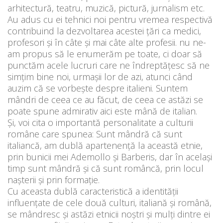
arhitectură, teatru, muzică, pictură, jurnalism etc.
Au adus cu ei tehnici noi pentru vremea respectivă
contribuind la dezvoltarea acestei țări ca medici,
profesori și în câte și mai câte alte profesii. nu ne-
am propus să le enumerăm pe toate, ci doar să
punctăm acele lucruri care ne îndreptățesc să ne
simțim bine noi, urmașii lor de azi, atunci când
auzim că se vorbește despre italieni. Suntem
mândri de ceea ce au făcut, de ceea ce astăzi se
poate spune admirativ aici este mână de italian.
Și, voi cita o importantă personalitate a culturii
române care spunea: Sunt mândră că sunt
italiancă, am dublă apartenență la această etnie,
prin bunicii mei Ademollo și Barberis, dar în același
timp sunt mândră și că sunt româncă, prin locul
nașterii și prin formație.
Cu aceasta dublă caracteristică a identității
influențate de cele două culturi, italiană și română,
se mândresc și astăzi etnicii noștri și mulți dintre ei