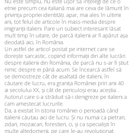
Nu este simplu, nu este ușor să înțelegi de ce o
etnie precum cea italiană mai are ceva de lămurit în
privința propriei identități. apar, mai ales în ultimii
ani, tot felul de articole în mass-media despre
imigranții italieni. Pare un subiect interesant lăsat
mult timp în uitare, de parcă italienii ar fi apărut așa
deodată aici, în România.
Un astfel de articol postat pe internet care se
dorește sarcastic, copiind informații din alte lucrări
despre italienii din România, de parcă nu s-ar fi știut
nimic despre ei până acum. Se încearcă astfel să
se demostreze cât de asaltată de italieni, în
căutare de lucru, era granița României prin anii 40
ai secolului XX, și cât de periculoși erau aceștia…
Autorul care s-a străduit să-i denigreze pe italieni a
cam amestecat lucrurile.
Da, a existat în istoria româniei o perioadă când
italienii căutau aici de lucru. Și nu numai ca pietrari,
zidari, mozaicari, forestieri, ci, și ca specialiști în
multe altedomenii, pe care le-au revoluționat: