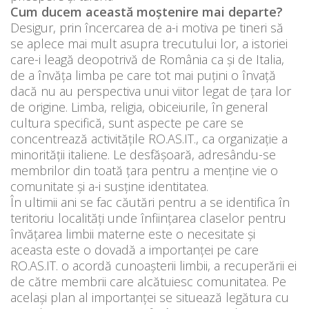
Cum ducem această moștenire mai departe?
Desigur, prin încercarea de a-i motiva pe tineri să
se aplece mai mult asupra trecutului lor, a istoriei
care-i leagă deopotrivă de România ca și de Italia,
de a învăța limba pe care tot mai puțini o învață
dacă nu au perspectiva unui viitor legat de țara lor
de origine. Limba, religia, obiceiurile, în general
cultura specifică, sunt aspecte pe care se
concentrează activitățile RO.AS.IT., ca organizație a
minorității italiene. Le desfășoară, adresându-se
membrilor din toată țara pentru a menține vie o
comunitate și a-i susține identitatea.
În ultimii ani se fac căutări pentru a se identifica în
teritoriu localități unde înființarea claselor pentru
învățarea limbii materne este o necesitate și
aceasta este o dovadă a importanței pe care
RO.AS.IT. o acordă cunoașterii limbii, a recuperării ei
de către membrii care alcătuiesc comunitatea. Pe
același plan al importanței se situează legătura cu