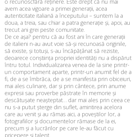
o recunoscfără reținere. Este drept că nu mai
avem acea vigoare a primei generații, acea
autenticitate italiană a începutului – suntem la a
doua, a treia, sau chiar a patra generație și, apoi, au
trecut ani grei peste comunitate.
De ce așa? pentru că au fost ani în care generații
de italieni n-au avut voie să-și recunoasă originile,
să existe, și totuși, s-au încăpățânat să reziste,
deoarece conștiința propriei identități nu a dispărut
întru totul. Individualizarea venea de la sine printr-
un comportament aparte, printr-un anumit fel de a
fi, de a se îmbrăca, de a se manifesta prin obiceiuri,
mai ales culinare, dar și prin cântece, prin anume
expresii sau proverbe păstrate în memorie și
descătușate neașteptat… dar mai ales prin ceea ce
nu s-a putut șterge din suflet, amintirea acelora
care au venit și au rămas aici, a poveștilor lor, a
fotografiilor și documentelor rămase de la ei,
precum și a lucrărilor pe care le-au făcut cu
pricepere și talent.