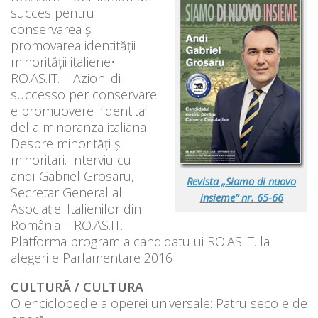
succes pentru
conservarea și
promovarea identității
minorității italiene•
RO.AS.IT. – Azioni di
successo per conservare
e promuovere l’identita’
della minoranza italiana
Despre minorități și
minoritari. Interviu cu
andi-Gabriel Grosaru,
Revista „Siamo di nuovo
Secretar General al
insieme” nr. 65-66
Asociației Italienilor din
România – RO.AS.IT.
Platforma program a candidatului RO.AS.IT. la
alegerile Parlamentare 2016
CULTURĂ / CULTURA
O enciclopedie a operei universale: Patru secole de