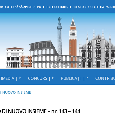
RE CUTEAZĂ SĂ APERE CU PUTERE CEEA CE IUBEȘTE • BEATO COLUI CHE HA L’ARDIR
IMEDIA |
CONCURS |
PUBLICAȚII |
CONTRIBU
I NUOVO INSIEME
 DI NUOVO INSIEME – nr. 143 – 144