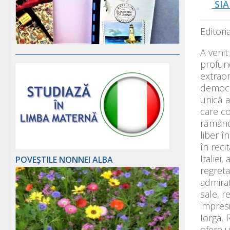
SIA
Editoria
A veni
profund
extraor
democra
unică a
care co
rămâne 
liber î
în reci
Italiei
POVEȘTILE NONNEI ALBA
regreta
admiraț
sale, r
impresi
Iorga, 
ofere u