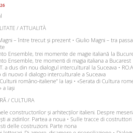
026
l
ITATE / ATTUALITÀ
Magni – între trecut și prezent • Giulio Magni – tra passa
te
nto Ensemble, trei momente de magie italiană la Bucureș
nto Ensemble, tre momenti di magia italiana a Bucarest
T. a dus din nou dialogul intercultural la Suceava • RO.A
 di nuovo il dialogo interculturale a Suceava
Culturii româno-italiene” la Iași • «Serata di Cultura ro
» a Iași
RĂ / CULTURA
le constructorilor și arhitecților italieni. Despre meseria
ști ai zidirilor. Partea a noua • Sulle tracce di costruttori 
isti delle costruzioni. Parte nona
i letterari. Di amore, disamore e riconciliazione • Dialogur