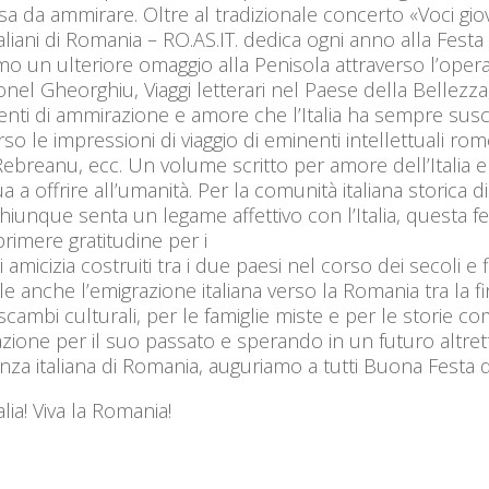
a da ammirare. Oltre al tradizionale concerto «Voci giov
taliani di Romania – RO.AS.IT. dedica ogni anno alla Fest
mo un ulteriore omaggio alla Penisola attraverso l’ope
onel Gheorghiu, Viaggi letterari nel Paese della Bellezz
nti di ammirazione e amore che l’Italia ha sempre suscitat
rso le impressioni di viaggio di eminenti intellettuali rom
Rebreanu, ecc. Un volume scritto per amore dell’Italia e 
a a offrire all’umanità. Per la comunità italiana storica 
hiunque senta un legame affettivo con l’Italia, questa
rimere gratitudine per i
i amicizia costruiti tra i due paesi nel corso dei secoli 
le anche l’emigrazione italiana verso la Romania tra la fin
 scambi culturali, per le famiglie miste e per le storie 
ione per il suo passato e sperando in un futuro altret
za italiana di Romania, auguriamo a tutti Buona Festa 
talia! Viva la Romania!