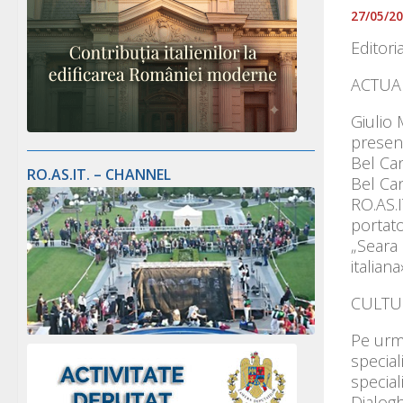
27/05/2
Editoria
ACTUAL
Giulio 
presen
Bel Ca
RO.AS.IT. – CHANNEL
Bel Ca
RO.AS.I
portato
„Seara 
italiana
CULTU
Pe urme
speciali
special
Dialogh