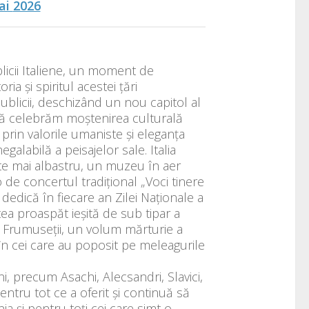
Mai
2026
icii Italiene, un moment de
ia și spiritul acestei țări
ublicii, deschizând un nou capitol al
tă să celebrăm moștenirea culturală
nd prin valorile umaniste și eleganța
alabilă a peisajelor sale. Italia
ste mai albastru, un muzeu în aer
o de concertul tradițional „Voci tinere
l dedică în fiecare an Zilei Naționale a
ea proaspăt ieșită de sub tipar a
a Frumuseții, un volum mărturie a
a în cei care au poposit pe meleagurile
, precum Asachi, Alecsandri, Slavici,
entru tot ce a oferit și continuă să
a și pentru toți cei care simt o