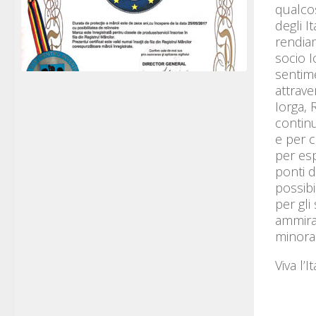
qualcos
degli I
rendia
socio I
sentime
attrave
Iorga, 
continu
e per c
per esp
ponti d
possibi
per gli
ammiraz
minoran
Viva l’I