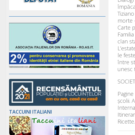
împăca
Tiziano
morte –
Carte p
Familia
clan st
L’estate
le fest
între st
unesc 
SOCIET
Pagine 
școlii.
Intern
TACCUINI ITALIANI
Itinera
Ricette