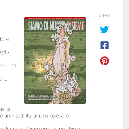
SHARE
to e
ti •
S.IT. ha
meno-
și și
e architetti italiani. Su operai e
i literare. Despre iubire, neiubire și