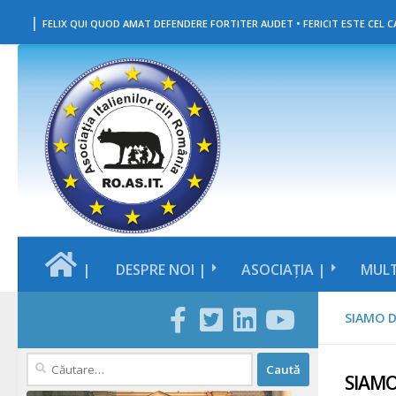
|
Skip to content
FELIX QUI QUOD AMAT DEFENDERE FORTITER AUDET • FERICIT ESTE CEL CA
|
DESPRE NOI |
ASOCIAȚIA |
MULT
SIAMO D
Caută
SIAMO
după: