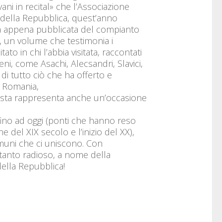
ani in recital» che l’Associazione
a della Repubblica, quest’anno
ra appena pubblicata del compianto
a, un volume che testimonia i
o in chi l’abbia visitata, raccontati
eni, come Asachi, Alecsandri, Slavici,
di tutto ciò che ha offerto e
di Romania,
 festa rappresenta anche un’occasione
e fino ad oggi (ponti che hanno reso
e del XIX secolo e l’inizio del XX),
comuni che ci uniscono. Con
tanto radioso, a nome della
della Repubblica!