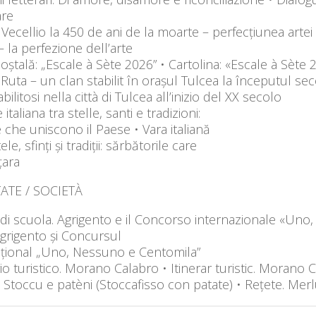
re
 Vecellio la 450 de ani de la moarte – perfecțiunea artei 
 la perfezione dell’arte
oștală: „Escale à Sète 2026” • Cartolina: «Escale à Sète 
 Ruta – un clan stabilit în orașul Tulcea la începutul sec
abilitosi nella città di Tulcea all’inizio del XX secolo
 italiana tra stelle, santi e tradizioni:
e che uniscono il Paese • Vara italiană
ele, sfinți și tradiții: sărbătorile care
țara
ATE / SOCIETÀ
di scuola. Agrigento e il Concorso internazionale «Uno
 Agrigento și Concursul
ațional „Uno, Nessuno e Centomila”
rio turistico. Morano Calabro • Itinerar turistic. Morano 
. Stoccu e patèni (Stoccafisso con patate) • Rețete. Merl