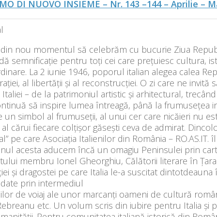
MO DI NUOVO INSIEME – Nr. 143 –144 –
Aprilie – 
l
t din nou momentul să celebrăm cu bucurie Ziua Republ
ă semnificație pentru toți cei care prețuiesc cultura, istor
dinare. La 2 iunie 1946, poporul italian alegea calea Rep
ției, al libertății și al reconstrucției. O zi care ne invi
 Italiei – de la patrimoniul artistic și arhitectural, trecâ
ntinuă să inspire lumea întreagă, până la frumusețea ineg
un simbol al frumuseții, al unui cer care nicăieri nu e
n al cărui fiecare colțișor găsești ceva de admirat. Dincol
tal” pe care Asociația Italienilor din România – RO.AS.IT. î
, anul acesta aducem încă un omagiu Peninsulei prin cart
tului membru Ionel Gheorghiu, Călătorii literare în Țar
iei și dragostei pe care Italia le-a suscitat dintotdeaun
edate prin intermediul
ilor de voiaj ale unor marcanți oameni de cultură români
Rebreanu etc. Un volum scris din iubire pentru Italia și p
manității. Pentru comunitatea italiană istorică din Români