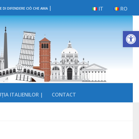
|
IT
RO
E DI DIFENDERE CIÒ CHE AMA
Deschide b
ȚIA ITALIENILOR |
CONTACT