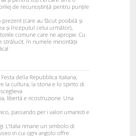
 prilej de recunoștință pentru punțile
 prezent (care au făcut posibilă și
lea și începutul celui următor),
istoriile comune care ne apropie. Cu
e strălucit, în numele minorității
ica!
Festa della Repubblica Italiana,
a cultura, la storia e lo spirito di
 sceglieva
a, libertà e ricostruzione. Una
onico, passando per i valori umanisti e
i. L’Italia rimane un simbolo di
seo in cui ogni angolo offre