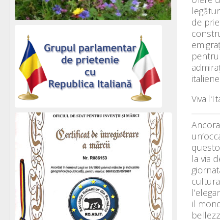
legătur
de prie
constru
emigraț
pentru 
admiraț
italien
Viva l’I
Ancora 
un’occa
questo 
la via 
giornat
cultura
l’elega
il mond
bellezz