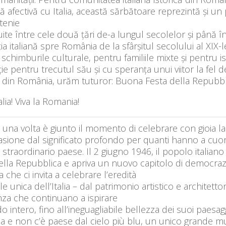
ă afectivă cu Italia, această sărbătoare reprezintă și un
tenie
ite între cele două țări de-a lungul secolelor și până în
ia italiană spre România de la sfârșitul secolului al XIX-
schimburile culturale, pentru familiile mixte și pentru 
ie pentru trecutul său și cu speranța unui viitor la fel d
e din România, urăm tuturor: Buona Festa della Repubbl
talia! Viva la Romania!
una volta è giunto il momento di celebrare con gioia la 
sione dal significato profondo per quanti hanno a cuore l
straordinario paese. Il 2 giugno 1946, il popolo italiano
della Repubblica e apriva un nuovo capitolo di democrazi
a che ci invita a celebrare l’eredità
le unica dell’Italia – dal patrimonio artistico e architett
nza che continuano a ispirare
o intero, fino all’ineguagliabile bellezza dei suoi paesagg
a e non c’è paese dal cielo più blu, un unico grande mu