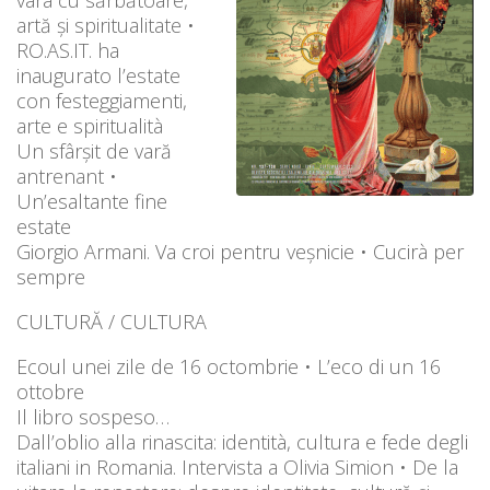
artă și spiritualitate •
RO.AS.IT. ha
inaugurato l’estate
con festeggiamenti,
arte e spiritualità
Un sfârșit de vară
antrenant •
Un’esaltante fine
estate
Giorgio Armani. Va croi pentru veșnicie • Cucirà per
sempre
CULTURĂ / CULTURA
Ecoul unei zile de 16 octombrie • L’eco di un 16
ottobre
Il libro sospeso…
Dall’oblio alla rinascita: identità, cultura e fede degli
italiani in Romania. Intervista a Olivia Simion • De la