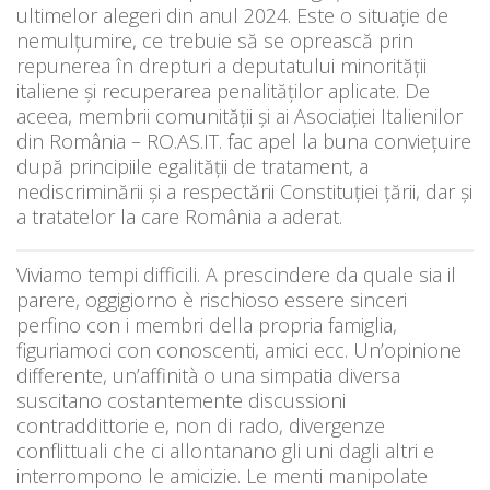
ultimelor alegeri din anul 2024. Este o situație de
nemulțumire, ce trebuie să se oprească prin
repunerea în drepturi a deputatului minorității
italiene și recuperarea penalităților aplicate. De
aceea, membrii comunității și ai Asociației Italienilor
din România – RO.AS.IT. fac apel la buna conviețuire
după principiile egalității de tratament, a
nediscriminării și a respectării Constituției țării, dar și
a tratatelor la care România a aderat.
Viviamo tempi difficili. A prescindere da quale sia il
parere, oggigiorno è rischioso essere sinceri
perfino con i membri della propria famiglia,
figuriamoci con conoscenti, amici ecc. Un’opinione
differente, un’affinità o una simpatia diversa
suscitano costantemente discussioni
contraddittorie e, non di rado, divergenze
conflittuali che ci allontanano gli uni dagli altri e
interrompono le amicizie. Le menti manipolate