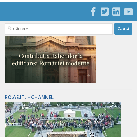
Caută
după:
RO.AS.IT. – CHANNEL