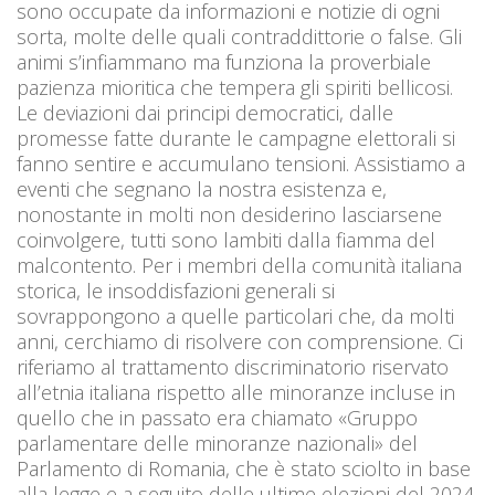
sono occupate da informazioni e notizie di ogni
sorta, molte delle quali contraddittorie o false. Gli
animi s’infiammano ma funziona la proverbiale
pazienza mioritica che tempera gli spiriti bellicosi.
Le deviazioni dai principi democratici, dalle
promesse fatte durante le campagne elettorali si
fanno sentire e accumulano tensioni. Assistiamo a
eventi che segnano la nostra esistenza e,
nonostante in molti non desiderino lasciarsene
coinvolgere, tutti sono lambiti dalla fiamma del
malcontento. Per i membri della comunità italiana
storica, le insoddisfazioni generali si
sovrappongono a quelle particolari che, da molti
anni, cerchiamo di risolvere con comprensione. Ci
riferiamo al trattamento discriminatorio riservato
all’etnia italiana rispetto alle minoranze incluse in
quello che in passato era chiamato «Gruppo
parlamentare delle minoranze nazionali» del
Parlamento di Romania, che è stato sciolto in base
alla legge e a seguito delle ultime elezioni del 2024.