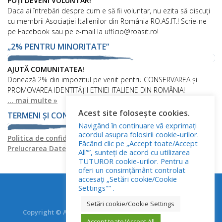
POȚI DEVENI VOLUNTAR!
Daca ai întrebări despre cum e să fii voluntar, nu ezita să discuți
cu membrii Asociației Italienilor din România RO.AS.IT.! Scrie-ne
pe Facebook sau pe e-mail la ufficio@roasit.ro!
„2% PENTRU MINORITATE”
AJUTĂ COMUNITATEA!
Donează 2% din impozitul pe venit pentru CONSERVAREA și
PROMOVAREA IDENTITĂȚII ETNIEI ITALIENE DIN ROMÂNIA!
... mai multe »
Acest site folosește cookies.
TERMENI ȘI CONDIȚII
Navigând în continuare vă exprimați
acordul asupra folosirii cookie-urilor.
Politica de confidențialitate
Politica privind fișierele cookies
Făcând clic pe „Accept toate/Accept
Prelucrarea Datelor cu Caracter Personal
All””, sunteți de acord cu utilizarea
TUTUROR cookie-urilor. Pentru a
oferi un consimțământ controlat
accesați „Setări cookie/Cookie
Settings"” .
Setări cookie/Cookie Settings
Copyright © Asociația Italienilor din România - RO.AS.IT.
Accept toate/Accept All
Toate drepturile rezervate.