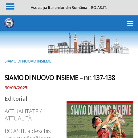
Asociația Italienilor din România – RO.AS.IT.
Skip to content
Deschide b
SIAMO DI NUOVO INSIEME
SIAMO DI NUOVO INSIEME – nr. 137-138
30/09/2025
Editorial
ACTUALITATE /
ATTUALITÀ
RO.AS.IT. a deschis
vara cu sărbătoare,