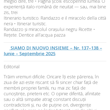
meglio dire, tre • Pagina școlii. escoperind lumea. O
experiență italo-română de neuitat — sau, mai bine
zis, trei
Itinerario turistico. Randazzo e il miracolo della città
nera • Itinerar turistic.
Randazzo și miracolul orașului negru Ricette •
Rețete. Dentice all’acqua pazza
SIAMO DI NUOVO INSIEME – Nr. 137–138 –
Iunie – Septembrie
2025
Editorial
Trăim vremuri dificile. Oricare îți este părerea, în
ziua de azi este riscant să fii sincer chiar față de
membrii propriei familii, nu mai zic față de
cunoștințe, prieteni etc. O opinie diferită, afinitate
sau o altă simpatie atrag constant discuții
contradictorii și, nu de puține ori, divergențe