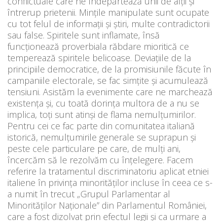
conflictuale care ne îndepărtează unii de alții și
întrerup prietenii. Mințile manipulate sunt ocupate
cu tot felul de informații și știri, multe contradictorii
sau false. Spiritele sunt inflamate, însă
funcționează proverbiala răbdare mioritică ce
temperează spiritele belicoase. Deviațiile de la
principiile democratice, de la promisiunile făcute în
campaniile electorale, se fac simțite și acumulează
tensiuni. Asistăm la evenimente care ne marchează
existența și, cu toată dorința multora de a nu se
implica, toți sunt atinși de flama nemulțumirilor.
Pentru cei ce fac parte din comunitatea italiană
istorică, nemulțumirile generale se suprapun și
peste cele particulare pe care, de mulți ani,
încercăm să le rezolvăm cu înțelegere. Facem
referire la tratamentul discriminatoriu aplicat etniei
italiene în privința minorităților incluse în ceea ce s-
a numit în trecut „Grupul Parlamentar al
Minorităților Naționale” din Parlamentul României,
care a fost dizolvat prin efectul legii și ca urmare a