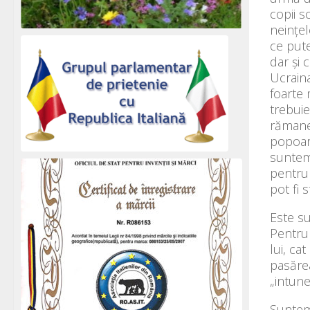
copii s
neințel
ce put
dar și 
Ucraina
foarte 
trebuie
rămane 
popoare
suntem 
pentru 
pot fi s
Este s
Pentru 
lui, ca
pasărea
„intune
Suntem 