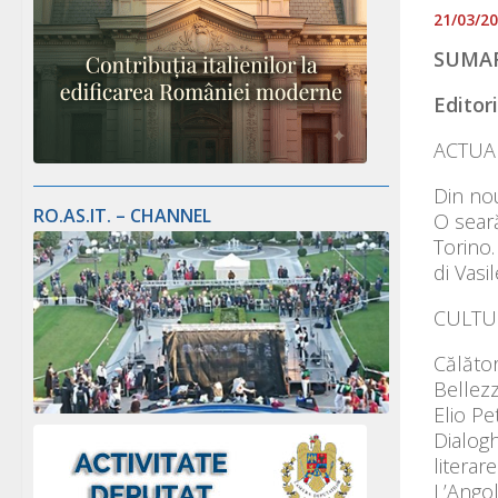
21/03/2
SUMAR 
Editori
ACTUAL
Din nou
RO.AS.IT. – CHANNEL
O sear
Torino.
di Vasi
CULTU
Călător
Bellez
Elio Pet
Dialogh
literar
L’Angol