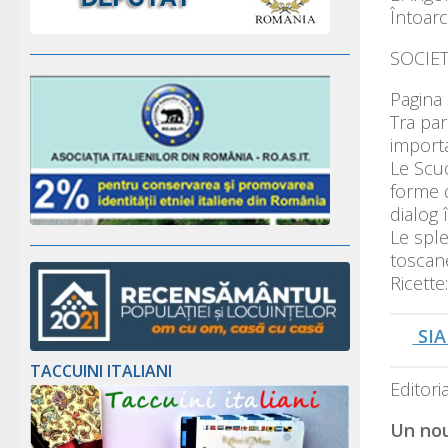
Întoar
SOCIET
Pagina 
Tra par
import
Le Scuo
forme d
dialog 
Le spl
toscan
Ricette
SIA
TACCUINI ITALIANI
Editoria
Un nou