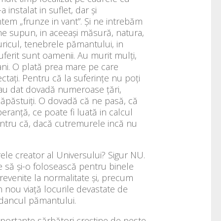
instalat in suflet, dar și
ntem „frunze in vant”. Și ne intrebăm
e supun, in aceeași măsură, natura,
luricul, tenebrele pămantului, in
 suferit sunt oamenii. Au murit mulți,
trani. O plată prea mare pe care
tați. Pentru că la suferințe nu poți
re au dat dovadă numeroase țări,
 năpăstuiți. O dovadă că ne pasă, că
peranță, ce poate fi luată in calcul
Pentru că, dacă cutremurele incă nu
le creator al Universului? Sigur NU.
e să și-o folosească pentru binele
 revenite la normalitate și, precum
 nou viață locurile devastate de
adancul pămantului.
mportante sărbători creștine de peste