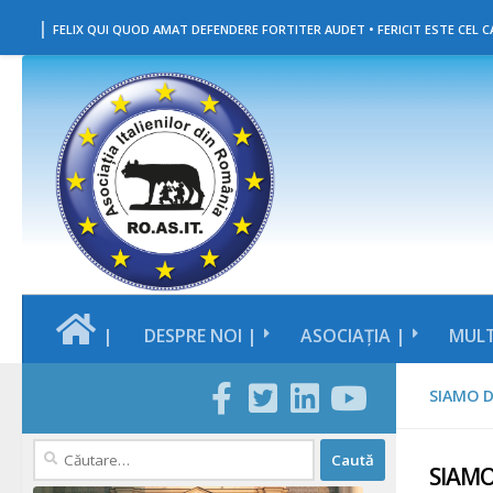
|
Skip to content
FELIX QUI QUOD AMAT DEFENDERE FORTITER AUDET • FERICIT ESTE CEL CA
|
DESPRE NOI |
ASOCIAȚIA |
MULT
SIAMO D
Caută
SIAMO
după: