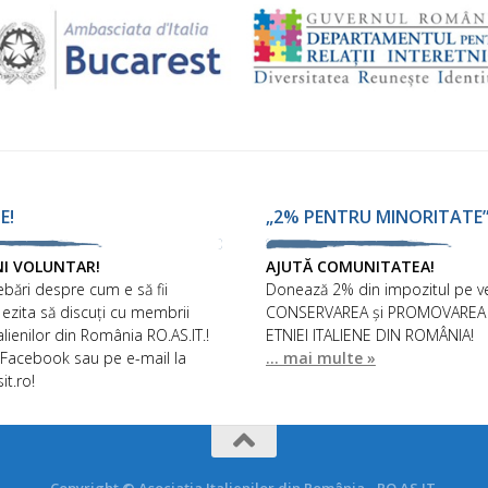
E!
„2% PENTRU MINORITATE
NI VOLUNTAR!
AJUTĂ COMUNITATEA!
ebări despre cum e să fii
Donează 2% din impozitul pe ve
 ezita să discuți cu membrii
CONSERVAREA și PROMOVAREA I
talienilor din România RO.AS.IT.!
ETNIEI ITALIENE DIN ROMÂNIA!
 Facebook sau pe e-mail la
... mai multe »
it.ro!