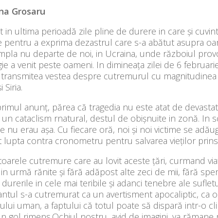
na Grosaru
t in ultima perioadă zile pline de durere in care și cuvint
 pentru a exprima dezastrul care s-a abătut asupra oam
mpla nu departe de noi, in Ucraina, unde războiul prov
gie a venit peste oameni. In dimineața zilei de 6 februari
 transmitea vestea despre cutremurul cu magnitudinea 7
i Siria.
rimul anunț, părea că tragedia nu este atat de devasta
un cataclism rnatural, destul de obișnuite in zonă. In sc
le nu erau așa. Cu fiecare oră, noi și noi victime se adăug
 lupta contra cronometru pentru salvarea vieților prin
toarele cutremure care au lovit aceste țări, curmand vi
in urmă rănite și fără adăpost alte zeci de mii, fără spe
durerile in cele mai teribile și adanci tenebre ale sufle
ntul s-a cutremurat ca un avertisment apocaliptic, ca 
lui uman, a faptului că totul poate să dispară intr-o clip
 gol rimens.Ochiul nostru, avid de imagini, va rămane 