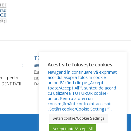
”
TERMENI ȘI CONDIȚII
Acest site folosește cookies.
Politica de confidențialitate
Politica
Navigând în continuare vă exprimați
acordul asupra folosirii cookie-
nit pentru
privind fișierele cookies
Prelucrarea
urilor. Făcând clic pe „Accept
DENTITĂȚII
Datelor cu Caracter Personal
toate/Accept All””, sunteți de acord
cu utilizarea TUTUROR cookie-
urilor. Pentru a oferi un
consimțământ controlat accesați
„Setări cookie/Cookie Settings"” .
Setări cookie/Cookie Settings
Accept toate/Accept All