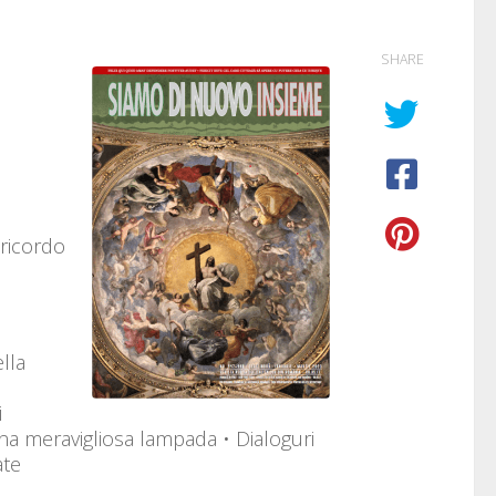
3
SHARE
 ricordo
ella
i
una meravigliosa lampada • Dialoguri
ate