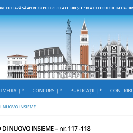
RE CUTEAZĂ SĂ APERE CU PUTERE CEEA CE IUBEȘTE • BEATO COLUI CHE HA L’ARDIR
IMEDIA |
CONCURS |
PUBLICAȚII |
CONTRIBU
I NUOVO INSIEME
 DI NUOVO INSIEME – nr. 117 -118