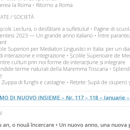
cerea la Roma • Ritorno a Roma
ATE / SOCIETÀ
școlii. Lectura, o desfătare a sufletului! • Pagine di scuol
entesi: 2023 — Un grande anno italiano • Între parante
ant
le Superiori per Mediatori Linguistici in Italia: per un d
i interazione e integrazione • Școlile Superioare de Medi
între culturi prin noi forme de interacțiune și integrare
endide terme naturali della Maremma Toscana • Splend
e
: Zuppa di funghi e castagne • Rețete: Supă de ciuperci 
MO DI NUOVO INSIEME – Nr. 117 – 118 – Ianuarie –
l
 an, o nouă încercare • Un nuovo anno, una nuova 