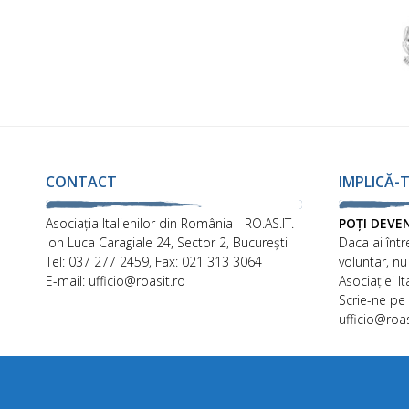
CONTACT
IMPLICĂ-T
Asociaţia Italienilor din România - RO.AS.IT.
POȚI DEVE
Ion Luca Caragiale 24, Sector 2, București
Daca ai într
Tel: 037 277 2459, Fax: 021 313 3064
voluntar, nu
E-mail: ufficio@roasit.ro
Asociației I
Scrie-ne pe
ufficio@roas