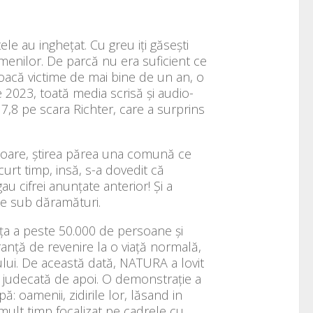
ele au inghețat. Cu greu iți găsești
enilor. De parcă nu era suficient ce
oacă victime de mai bine de un an, o
e 2023, toată media scrisă și audio-
,8 pe scara Richter, care a surprins
toare, știrea părea una comună ce
urt timp, insă, s-a dovedit că
au cifrei anunțate anterior! Și a
se sub dăramături.
ața a peste 50.000 de persoane și
ranță de revenire la o viață normală,
tului. De această dată, NATURA a lovit
o judecată de apoi. O demonstrație a
ă: oamenii, zidirile lor, lăsand in
mult timp focalizat pe cadrele cu