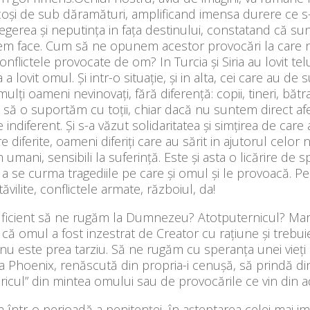
coși de sub dăramături, amplificand imensa durere ce s-a 
egerea și neputința in fața destinului, constatand că su
em face. Cum să ne opunem acestor provocări la care n
conflictele provocate de om? In Turcia și Siria au lovit te
 a lovit omul. Și intr-o situație, și in alta, cei care au de
mulți oameni nevinovați, fără diferență: copii, tineri, bă
 să o suportăm cu toții, chiar dacă nu suntem direct afec
indiferent. Și s-a văzut solidaritatea și simțirea de ca
 diferite, oameni diferiți care au sărit in ajutorul celor
umani, sensibili la suferință. Este și asta o licărire de s
a se curma tragediile pe care și omul și le provoacă. 
tăvilite, conflictele armate, războiul, da!
uficient să ne rugăm la Dumnezeu? Atotputernicul? Mare
că omul a fost inzestrat de Creator cu rațiune și trebui
t nu este prea tarziu. Să ne rugăm cu speranța unei vieți
 Phoenix, renăscută din propria-i cenușă, să prindă din
ricul” din mintea omului sau de provocările ce vin din 
într-o perioadă a penitenței, în așteptarea celei mai i