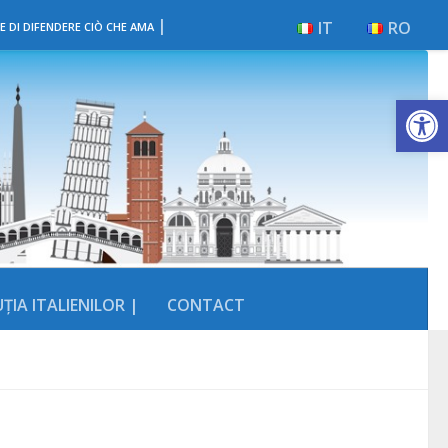
|
IT
RO
E DI DIFENDERE CIÒ CHE AMA
Deschide b
ȚIA ITALIENILOR |
CONTACT