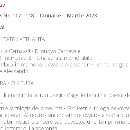
023
Nr. 117 –118 – Ianuarie – Martie
202
al
ITATE / ATTUALITÀ
 la Carnaval! • Di nuovo Carnevale!
ă memorabilă • Una serata memorabile
 Placă în memoria lui Vasile Alecsandri • Torino. Targa a
le Alecsandri
RĂ / CULTURA
ii literare în țara frumuseții • Viaggi letterari nel paese d
za
ri e la trilogia della nevrosi • Elio Petri și trilogia nevroze
i letterari: Al nostro sincero amore ovvero la storia di 
e: Iubirii noastre sincere sau povestea unei lămpi minun
o letterario: La speranza