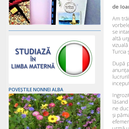
de Ioa
Am trăi
vorbele
se inta
altă ur
vizuală
Turcia ș
După p
anunța 
lucruri
inceput
POVEȘTILE NONNEI ALBA
Ingrozi
lăsand 
ne duc 
și păma
efemeru
urmă un