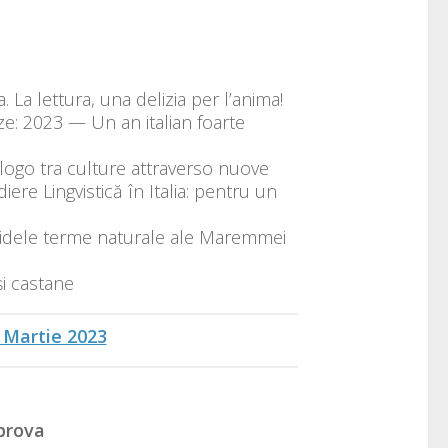
a. La lettura, una delizia per l’anima!
ze: 2023 — Un an italian foarte
ialogo tra culture attraverso nuove
ere Lingvistică în Italia: pentru un
idele terme naturale ale Maremmei
și castane
 Martie 2023
prova