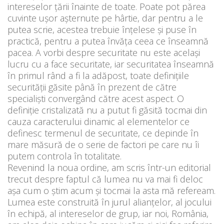
intereselor țării înainte de toate. Poate pot părea
cuvinte ușor așternute pe hârtie, dar pentru a le
putea scrie, acestea trebuie înțelese și puse în
practică, pentru a putea învăța ceea ce înseamnă
pacea. A vorbi despre securitate nu este același
lucru cu a face securitate, iar securitatea înseamnă
în primul rând a fi la adăpost, toate definițiile
securității găsite până în prezent de către
specialiști convergând către acest aspect. O
definiție cristalizată nu a putut fi găsită tocmai din
cauza caracterului dinamic al elementelor ce
definesc termenul de securitate, ce depinde în
mare măsură de o serie de factori pe care nu îi
putem controla în totalitate.
Revenind la noua ordine, am scris într-un editorial
trecut despre faptul că lumea nu va mai fi deloc
așa cum o știm acum și tocmai la asta mă refeream.
Lumea este construită în jurul alianțelor, al jocului
în echipă, al intereselor de grup, iar noi, România,