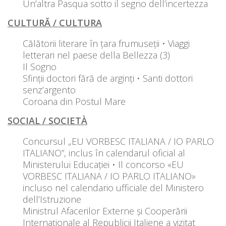
Un’altra Pasqua sotto il segno dell’incertezza
CULTURĂ / CULTURA
Călătorii literare în țara frumuseții • Viaggi
letterari nel paese della Bellezza (3)
Il Sogno
Sfinții doctori fără de arginți • Santi dottori
senz’argento
Coroana din Postul Mare
SOCIAL / SOCIETÀ
Concursul „EU VORBESC ITALIANA / IO PARLO
ITALIANO”, inclus în calendarul oficial al
Ministerului Educației • Il concorso «EU
VORBESC ITALIANA / IO PARLO ITALIANO»
incluso nel calendario ufficiale del Ministero
dell’Istruzione
Ministrul Afacerilor Externe și Cooperării
Internaționale al Republicii Italiene a vizitat