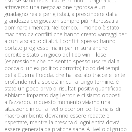
risorse siano redistribuite in modo pragmatico,
attraverso una negoziazione rigorosa e un
guadagno reale per gli stati, a prescindere dalla
grandezza dei giocatori sempre più interessati a
dominare i mercati. Nel tempo, il mondo è stato
macinato da conflitti che hanno creato vantaggi per
alcuni a scapito di altri. I conflitti spesso hanno
portato progresso ma in pari misura anche
perdite.È stato un gioco del tipo win – lose
(espressione che ho sentito spesso uscire dalla
bocca di un ex politico corrotto) tipico dei tempi
della Guerra Fredda, che ha lasciato tracce e ferite
profonde nella società in cui, a lungo termine, è
stato un gioco privo di risultati positivi quantificabili.
Abbiamo imparato dagli errori e ci siamo opposti
all’azzardo. In questo momento viviamo una
situazione in cui, a livello economico, le analisi di
macro ambiente dovranno essere redatte e
rispettate, mentre la crescita di ogni entità dovrà
essere generata da pratiche sane. A livello di gruppi