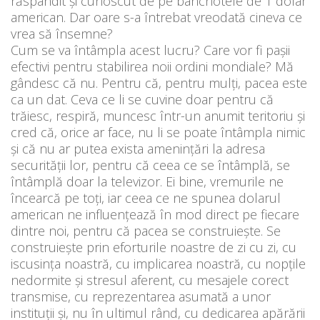
răspândit și cunoscut de pe bancnotele de 1 dolar
american. Dar oare s-a întrebat vreodată cineva ce
vrea să însemne?
Cum se va întâmpla acest lucru? Care vor fi pașii
efectivi pentru stabilirea noii ordini mondiale? Mă
gândesc că nu. Pentru că, pentru mulți, pacea este
ca un dat. Ceva ce li se cuvine doar pentru că
trăiesc, respiră, muncesc într-un anumit teritoriu și
cred că, orice ar face, nu li se poate întâmpla nimic
și că nu ar putea exista amenințări la adresa
securității lor, pentru că ceea ce se întâmplă, se
întâmplă doar la televizor. Ei bine, vremurile ne
încearcă pe toți, iar ceea ce ne spunea dolarul
american ne influențează în mod direct pe fiecare
dintre noi, pentru că pacea se construiește. Se
construiește prin eforturile noastre de zi cu zi, cu
iscusința noastră, cu implicarea noastră, cu nopțile
nedormite și stresul aferent, cu mesajele corect
transmise, cu reprezentarea asumată a unor
instituții și, nu în ultimul rând, cu dedicarea apărării