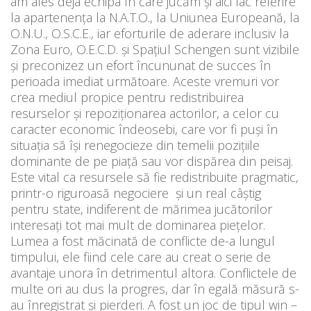
am ales deja echipa în care jucăm și aici fac referire
la apartenența la N.A.T.O., la Uniunea Europeană, la
O.N.U., O.S.C.E., iar eforturile de aderare inclusiv la
Zona Euro, O.E.C.D. și Spațiul Schengen sunt vizibile
și preconizez un efort încununat de succes în
perioada imediat următoare. Aceste vremuri vor
crea mediul propice pentru redistribuirea
resurselor și repoziționarea actorilor, a celor cu
caracter economic îndeosebi, care vor fi puși în
situația să își renegocieze din temelii pozițiile
dominante de pe piață sau vor dispărea din peisaj.
Este vital ca resursele să fie redistribuite pragmatic,
printr-o riguroasă negociere și un real câștig
pentru state, indiferent de mărimea jucătorilor
interesați tot mai mult de dominarea piețelor.
Lumea a fost măcinată de conflicte de-a lungul
timpului, ele fiind cele care au creat o serie de
avantaje unora în detrimentul altora. Conflictele de
multe ori au dus la progres, dar în egală măsură s-
au înregistrat și pierderi. A fost un joc de tipul win –