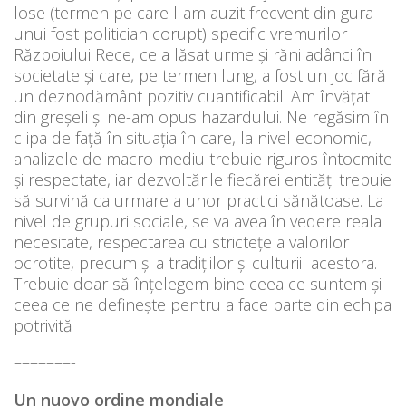
lose (termen pe care l-am auzit frecvent din gura
unui fost politician corupt) specific vremurilor
Războiului Rece, ce a lăsat urme și răni adânci în
societate și care, pe termen lung, a fost un joc fără
un deznodământ pozitiv cuantificabil. Am învățat
din greșeli și ne-am opus hazardului. Ne regăsim în
clipa de față în situația în care, la nivel economic,
analizele de macro-mediu trebuie riguros întocmite
și respectate, iar dezvoltările fiecărei entități trebuie
să survină ca urmare a unor practici sănătoase. La
nivel de grupuri sociale, se va avea în vedere reala
necesitate, respectarea cu strictețe a valorilor
ocrotite, precum și a tradițiilor și culturii acestora.
Trebuie doar să înțelegem bine ceea ce suntem și
ceea ce ne definește pentru a face parte din echipa
potrivită
–––––––-
Un nuovo ordine mondiale