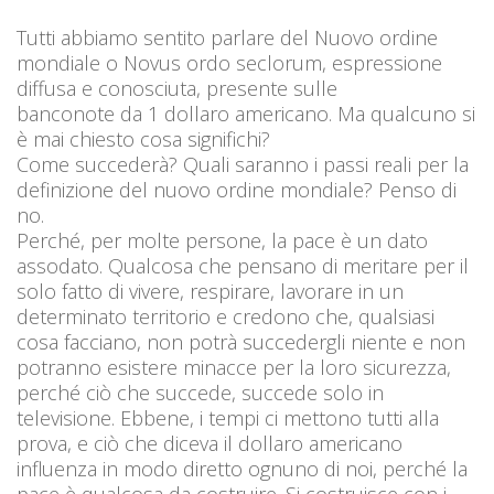
Tutti abbiamo sentito parlare del Nuovo ordine
mondiale o Novus ordo seclorum, espressione
diffusa e conosciuta, presente sulle
banconote da 1 dollaro americano. Ma qualcuno si
è mai chiesto cosa significhi?
Come succederà? Quali saranno i passi reali per la
definizione del nuovo ordine mondiale? Penso di
no.
Perché, per molte persone, la pace è un dato
assodato. Qualcosa che pensano di meritare per il
solo fatto di vivere, respirare, lavorare in un
determinato territorio e credono che, qualsiasi
cosa facciano, non potrà succedergli niente e non
potranno esistere minacce per la loro sicurezza,
perché ciò che succede, succede solo in
televisione. Ebbene, i tempi ci mettono tutti alla
prova, e ciò che diceva il dollaro americano
influenza in modo diretto ognuno di noi, perché la
pace è qualcosa da costruire. Si costruisce con i