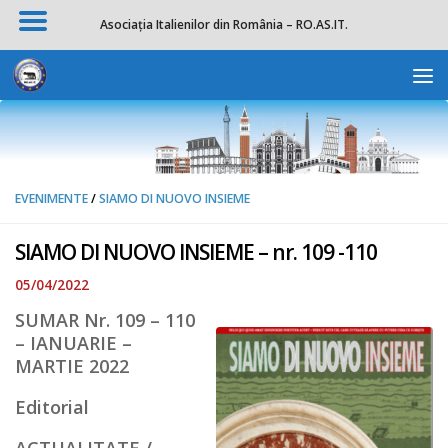
Asociația Italienilor din România – RO.AS.IT.
Skip to content
Deschide b
EVENIMENTE
/
SIAMO DI NUOVO INSIEME
SIAMO DI NUOVO INSIEME – nr. 109 -110
05/04/2022
SUMAR Nr. 109 – 110
– IANUARIE –
MARTIE 2022
Editorial
ACTUALITATE /