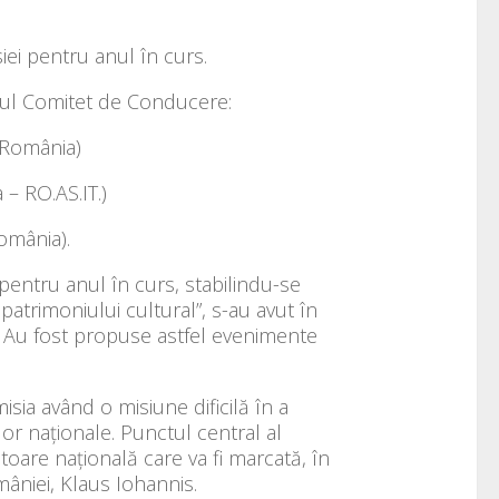
iei pentru anul în curs.
orul Comitet de Conducere:
 România)
 – RO.AS.IT.)
omânia).
 pentru anul în curs, stabilindu-se
atrimoniului cultural”, s-au avut în
. Au fost propuse astfel evenimente
misia având o misiune dificilă în a
lor naționale. Punctul central al
toare națională care va fi marcată, în
âniei, Klaus Iohannis.