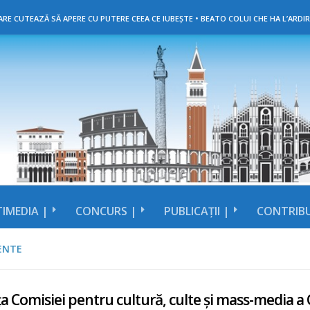
RE CUTEAZĂ SĂ APERE CU PUTERE CEEA CE IUBEȘTE • BEATO COLUI CHE HA L’ARDIR
IMEDIA |
CONCURS |
PUBLICAȚII |
CONTRIBU
ENTE
a Comisiei pentru cultură, culte și mass-media 