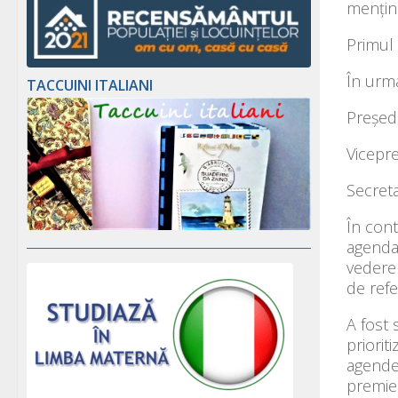
menține
Primul 
În urm
TACCUINI ITALIANI
Preşed
Vicepre
Secreta
În cont
agenda 
vedere
de refe
A fost 
priorit
agendei
premier