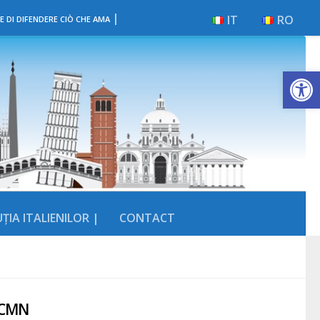
|
IT
RO
E DI DIFENDERE CIÒ CHE AMA
Deschide b
ȚIA ITALIENILOR |
CONTACT
a CMN