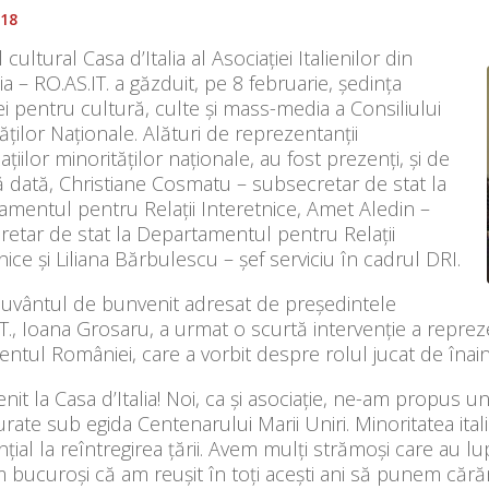
018
 cultural Casa d’Italia al Asociației Italienilor din
 – RO.AS.IT. a găzduit, pe 8 februarie, ședința
i pentru cultură, culte și mass-media a Consiliului
ăților Naționale. Alături de reprezentanții
ațiilor minorităților naționale, au fost prezenți, și de
 dată, Christiane Cosmatu – subsecretar de stat la
mentul pentru Relații Interetnice, Amet Aledin –
etar de stat la Departamentul pentru Relații
nice și Liliana Bărbulescu – șef serviciu în cadrul DRI.
uvântul de bunvenit adresat de președintele
T., Ioana Grosaru, a urmat o scurtă intervenție a reprezen
ntul României, care a vorbit despre rolul jucat de înainta
nit la Casa d’Italia! Noi, ca și asociație, ne-am propu
rate sub egida Centenarului Marii Uniri. Minoritatea italia
țial la reîntregirea țării. Avem mulți strămoși care au l
 bucuroși că am reușit în toți acești ani să punem căr