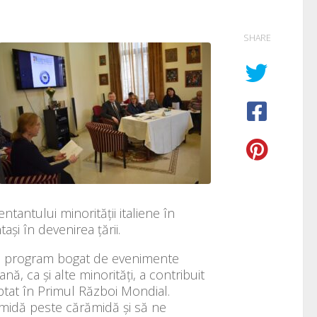
SHARE
tantului minorității italiene în
și în devenirea țării.
s un program bogat de evenimente
nă, ca și alte minorități, a contribuit
uptat în Primul Război Mondial.
ămidă peste cărămidă și să ne