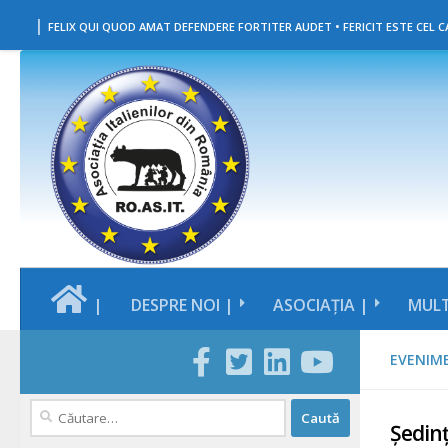
|
Skip to content
FELIX QUI QUOD AMAT DEFENDERE FORTITER AUDET • FERICIT ESTE CEL CA
|
DESPRE NOI |
ASOCIAȚIA |
MULT
EVENIM
Caută
Ședinț
după: