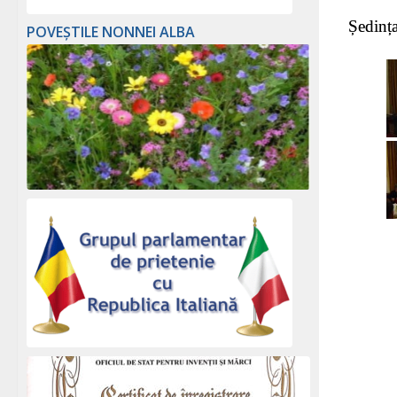
Ședinț
POVEȘTILE NONNEI ALBA