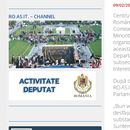
09/02/2
Centrul
RO.AS.IT. – CHANNEL
România
Comisie
Minorit
organiz
această
Departa
subsecr
Interet
După c
RO.AS.I
Parlame
„Bun ve
desfășu
substan
Suntem