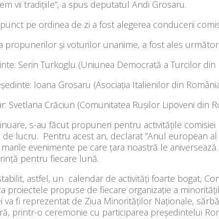
m vii tradițiile”, a spus deputatul Andi Grosaru.
punct pe ordinea de zi a fost alegerea conducerii comis
a propunerilor și voturilor unanime, a fost ales următ
inte: Serin Turkoglu (Uniunea Democrată a Turcilor din
şedinte: Ioana Grosaru (Asociația Italienilor din România
r: Svetlana Crăciun (Comunitatea Ruşilor Lipoveni din R
inuare, s-au făcut propuneri pentru activitățile comisiei
de lucru. Pentru acest an, declarat ”Anul european al p
 marile evenimente pe care țara noastră le aniversează
rință pentru fiecare lună.
stabilit, astfel, un calendar de activități foarte bogat, Co
iza proiectele propuse de fiecare organizație a minorități
 va fi reprezentat de Ziua Minorităților Naționale, sărbă
ă, printr-o ceremonie cu participarea președintelui Rom