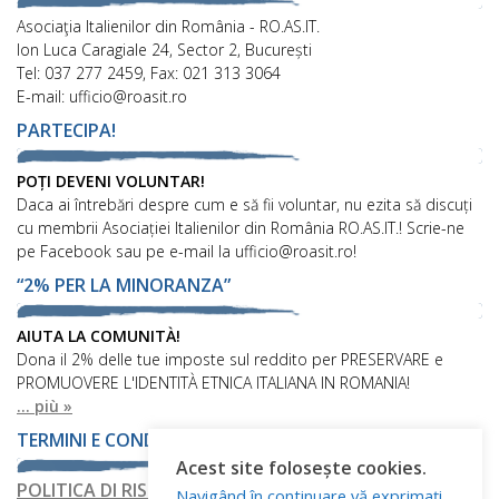
Asociaţia Italienilor din România - RO.AS.IT.
Ion Luca Caragiale 24, Sector 2, București
Tel: 037 277 2459, Fax: 021 313 3064
E-mail: ufficio@roasit.ro
PARTECIPA!
POȚI DEVENI VOLUNTAR!
Daca ai întrebări despre cum e să fii voluntar, nu ezita să discuți
cu membrii Asociației Italienilor din România RO.AS.IT.! Scrie-ne
pe Facebook sau pe e-mail la ufficio@roasit.ro!
“2% PER LA MINORANZA”
AIUTA LA COMUNITÀ!
Dona il 2% delle tue imposte sul reddito per PRESERVARE e
PROMUOVERE L'IDENTITÀ ETNICA ITALIANA IN ROMANIA!
... più »
TERMINI E CONDIZIONI
Acest site folosește cookies.
POLITICA DI RISERVATEZZA
Navigând în continuare vă exprimați