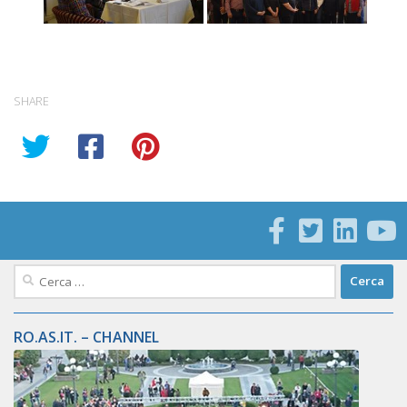
SHARE
Ricerca
per:
RO.AS.IT. – CHANNEL