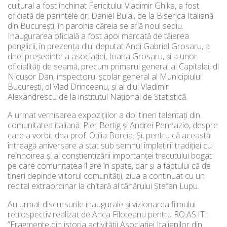
cultural a fost închinat Fericitului Vladimir Ghika, a fost
oficiată de parintele dr. Daniel Bulai, de la Biserica Italiană
din București, în parohia căreia se află noul sediu.
Inaugurarea oficială a fost apoi marcată de tăierea
panglicii, în prezența dlui deputat Andi Gabriel Grosaru, a
dnei președinte a asociației, Ioana Grosaru, și a unor
oficialități de seamă, precum primarul general al Capitalei, dl
Nicușor Dan, inspectorul școlar general al Municipiului
București, dl Vlad Drinceanu, și al dlui Vladimir
Alexandrescu de la institutul Național de Statistică.
A urmat vernisarea expozițiilor a doi tineri talentați din
comunitatea italiană: Pier Bertig și Andrei Pennazio, despre
care a vorbit dna prof. Otilia Borcia. Şi, pentru că această
întreagă aniversare a stat sub semnul împletirii tradiției cu
reînnoirea și al conștientizării importanței trecutului bogat
pe care comunitatea îl are în spate, dar și a faptului că de
tineri depinde viitorul comunității, ziua a continuat cu un
recital extraordinar la chitară al tânărului Ştefan Lupu.
Au urmat discursurile inaugurale și vizionarea filmului
retrospectiv realizat de Anca Filoteanu pentru RO.AS.IT.:
“Fragmente din istoria activității Asociației Italienilor din