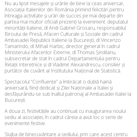
Nu au lipsit mesajele și urările de bine la ceas aniversar,
Asociația Italienilor din România primind felicitări pentru
întreaga activitate și urări de succes pe mai departe din
partea mai multor oficiali prezenți la eveniment: deputatul
minorității italiene, dl Andi Gabriel Grosaru, responsabilul
Biroului de Presă, Afaceri Culturale și Sociale din cadrul
Ambasadei Republicii Italiene la București, dl Vincenzo
Tamarindo, dl Mihail Harbic, director general în cadrul
Ministerului Afacerilor Externe, dl Thomas Şindilariu,
subsecretar de stat în cadrul Departamentului pentru
Relații Interetnice și dl Vladimir Alexandrescu, consilier și
purtător de cuvânt al Institutului Național de Statistică.
Spectacolul “Confluențe” a îmbrăcat o dublă haină
aniversară, fiind dedicat și Zilei Naționale a Italiei și
desfășurându-se sub înaltul patronaj al Ambasadei Italiei la
București.
A doua zi, festivitățile au continuat cu inaugurarea noului
sediu al asociației, în cadrul căreia a avut loc o serie de
evenimente festive.
Slujba de binecuvântare a sediului, prin care acest centru