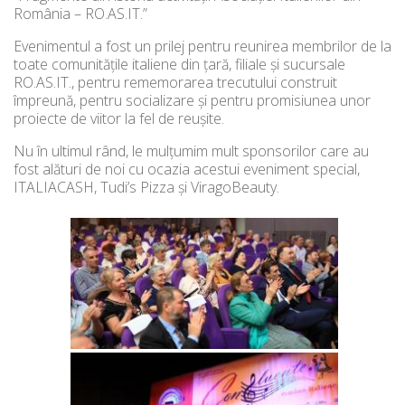
România – RO.AS.IT.”
Evenimentul a fost un prilej pentru reunirea membrilor de la
toate comunitățile italiene din țară, filiale și sucursale
RO.AS.IT., pentru rememorarea trecutului construit
împreună, pentru socializare și pentru promisiunea unor
proiecte de viitor la fel de reușite.
Nu în ultimul rând, le mulțumim mult sponsorilor care au
fost alături de noi cu ocazia acestui eveniment special,
ITALIACASH, Tudi’s Pizza și ViragoBeauty.