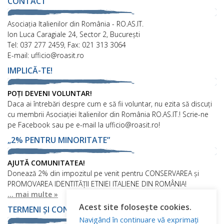
CONTACT
Asociaţia Italienilor din România - RO.AS.IT.
Ion Luca Caragiale 24, Sector 2, București
Tel: 037 277 2459, Fax: 021 313 3064
E-mail: ufficio@roasit.ro
IMPLICĂ-TE!
POȚI DEVENI VOLUNTAR!
Daca ai întrebări despre cum e să fii voluntar, nu ezita să discuți
cu membrii Asociației Italienilor din România RO.AS.IT.! Scrie-ne
pe Facebook sau pe e-mail la ufficio@roasit.ro!
„2% PENTRU MINORITATE”
AJUTĂ COMUNITATEA!
Donează 2% din impozitul pe venit pentru CONSERVAREA și
PROMOVAREA IDENTITĂȚII ETNIEI ITALIENE DIN ROMÂNIA!
... mai multe »
Acest site folosește cookies.
TERMENI ȘI CONDIȚII
Navigând în continuare vă exprimați