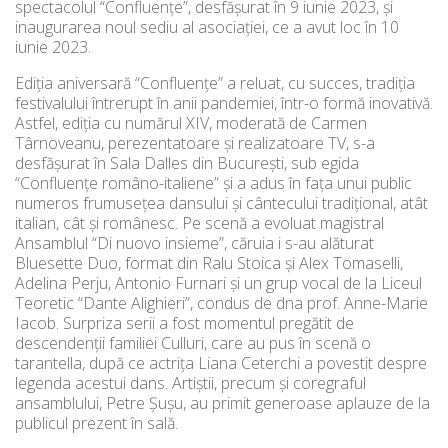
spectacolul “Confluențe”, desfășurat în 9 iunie 2023, și
inaugurarea noul sediu al asociației, ce a avut loc în 10
iunie 2023.
Ediția aniversară “Confluențe” a reluat, cu succes, tradiția
festivalului întrerupt în anii pandemiei, într-o formă inovativă.
Astfel, ediția cu numărul XIV, moderată de Carmen
Târnoveanu, perezentatoare și realizatoare TV, s-a
desfășurat în Sala Dalles din București, sub egida
“Confluențe româno-italiene” și a adus în fața unui public
numeros frumusețea dansului și cântecului tradițional, atât
italian, cât și românesc. Pe scenă a evoluat magistral
Ansamblul “Di nuovo insieme”, căruia i s-au alăturat
Bluesette Duo, format din Ralu Stoica și Alex Tomaselli,
Adelina Perju, Antonio Furnari și un grup vocal de la Liceul
Teoretic “Dante Alighieri”, condus de dna prof. Anne-Marie
Iacob. Surpriza serii a fost momentul pregătit de
descendenții familiei Culluri, care au pus în scenă o
tarantella, după ce actrița Liana Ceterchi a povestit despre
legenda acestui dans. Artiștii, precum și coregraful
ansamblului, Petre Şușu, au primit generoase aplauze de la
publicul prezent în sală.