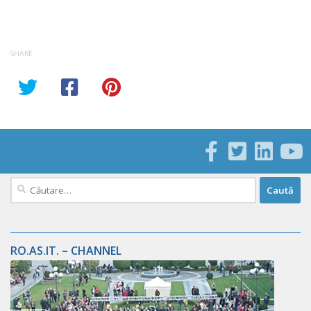
SHARE
Caută
după:
RO.AS.IT. – CHANNEL