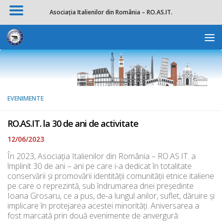
Asociația Italienilor din România – RO.AS.IT.
Skip to content
Deschide b
EVENIMENTE
RO.AS.IT. la 30 de ani de activitate
12/06/2023
În 2023, Asociația Italienilor din România – RO.AS.IT. a
împlinit 30 de ani – ani pe care i-a dedicat în totalitate
conservării și promovării identității comunității etnice italiene
pe care o reprezintă, sub îndrumarea dnei președinte
Ioana Grosaru, ce a pus, de-a lungul anilor, suflet, dăruire și
implicare în protejarea acestei minorități. Aniversarea a
fost marcată prin două evenimente de anvergură: