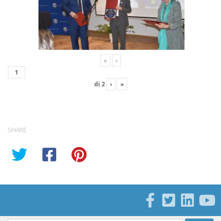
«
‹
di
2
›
»
SHARE