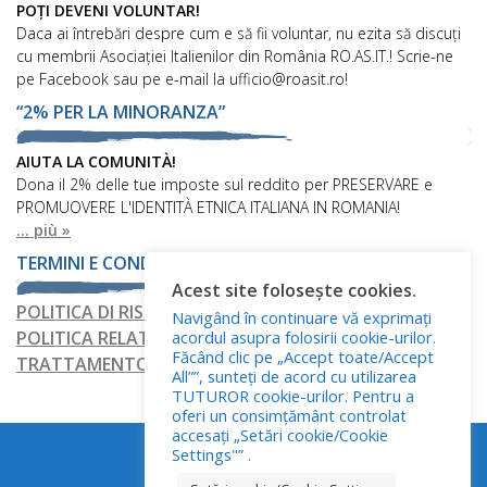
POȚI DEVENI VOLUNTAR!
Daca ai întrebări despre cum e să fii voluntar, nu ezita să discuți
cu membrii Asociației Italienilor din România RO.AS.IT.! Scrie-ne
pe Facebook sau pe e-mail la ufficio@roasit.ro!
“2% PER LA MINORANZA”
AIUTA LA COMUNITÀ!
Dona il 2% delle tue imposte sul reddito per PRESERVARE e
PROMUOVERE L'IDENTITÀ ETNICA ITALIANA IN ROMANIA!
... più »
TERMINI E CONDIZIONI
Acest site folosește cookies.
POLITICA DI RISERVATEZZA
Navigând în continuare vă exprimați
POLITICA RELATIVA AI FILE COOKIE
acordul asupra folosirii cookie-urilor.
Făcând clic pe „Accept toate/Accept
TRATTAMENTO DEI DATI PERSONALI
All””, sunteți de acord cu utilizarea
TUTUROR cookie-urilor. Pentru a
oferi un consimțământ controlat
accesați „Setări cookie/Cookie
Settings"” .