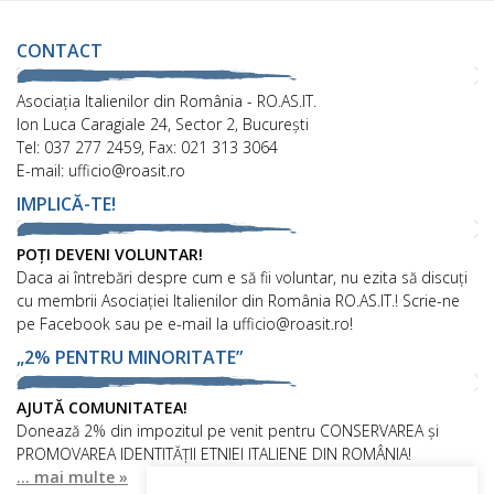
CONTACT
Asociaţia Italienilor din România - RO.AS.IT.
Ion Luca Caragiale 24, Sector 2, București
Tel: 037 277 2459, Fax: 021 313 3064
E-mail: ufficio@roasit.ro
IMPLICĂ-TE!
POȚI DEVENI VOLUNTAR!
Daca ai întrebări despre cum e să fii voluntar, nu ezita să discuți
cu membrii Asociației Italienilor din România RO.AS.IT.! Scrie-ne
pe Facebook sau pe e-mail la ufficio@roasit.ro!
„2% PENTRU MINORITATE”
AJUTĂ COMUNITATEA!
Donează 2% din impozitul pe venit pentru CONSERVAREA și
PROMOVAREA IDENTITĂȚII ETNIEI ITALIENE DIN ROMÂNIA!
... mai multe »