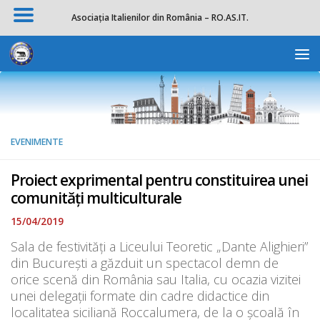
Asociația Italienilor din România – RO.AS.IT.
Skip to content
Deschide b
EVENIMENTE
Proiect exprimental pentru constituirea unei
comunități multiculturale
15/04/2019
Sala de festivități a Liceului Teoretic „Dante Alighieri”
din București a găzduit un spectacol demn de
orice scenă din România sau Italia, cu ocazia vizitei
unei delegații formate din cadre didactice din
localitatea siciliană Roccalumera, de la o școală în