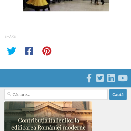
SHARE
Caută
după: