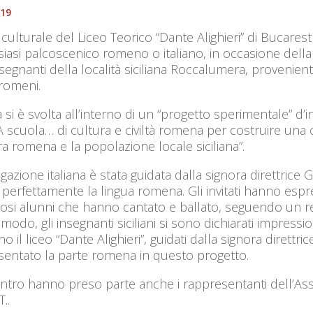
019
 culturale del Liceo Teorico “Dante Alighieri” di Bucare
siasi palcoscenico romeno o italiano, in occasione della 
nsegnanti della località siciliana Roccalumera, provenien
romeni.
ta si è svolta all’interno di un “progetto sperimentale” d’i
“A scuola… di cultura e civiltà romena per costruire una 
a romena e la popolazione locale siciliana”.
gazione italiana è stata guidata dalla signora direttrice
 perfettamente la lingua romena. Gli invitati hanno esp
osi alunni che hanno cantato e ballato, seguendo un re
modo, gli insegnanti siciliani si sono dichiarati impress
ano il liceo “Dante Alighieri”, guidati dalla signora diret
sentato la parte romena in questo progetto.
ontro hanno preso parte anche i rappresentanti dell’Asso
..