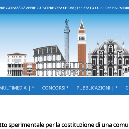
RE CUTEAZĂ SĂ APERE CU PUTERE CEEA CE IUBEȘTE • BEATO COLUI CHE HA L’ARDIR
MULTIMEDIA |
CONCORSI
PUBBLICAZIONI |
C
to sperimentale per la costituzione di una comu