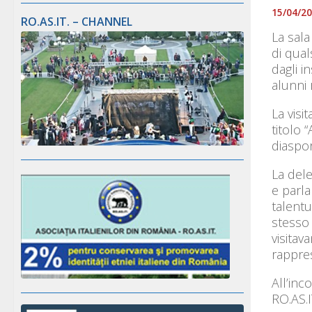
15/04/2
RO.AS.IT. – CHANNEL
La sala
di qual
dagli i
alunni 
La visi
titolo 
diaspor
La dele
e parla
talentu
stesso 
visitav
rappre
All’inc
RO.AS.IT