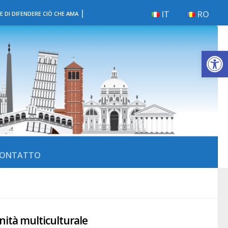
|
IT
RO
E DI DIFENDERE CIÒ CHE AMA
Apri la 
ONTATTO
nità multiculturale