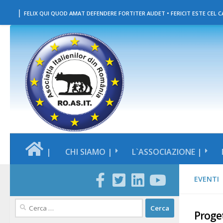
|
Salta al contenuto
FELIX QUI QUOD AMAT DEFENDERE FORTITER AUDET • FERICIT ESTE CEL CA
|
CHI SIAMO |
L`ASSOCIAZIONE |
EVENTI
Ricerca
Proget
per: