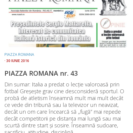
PIAZZA ROMANA
· 30 IUNIE 2016
PIAZZA ROMANA nr. 43
Din sumar: Italia a predat o lecție valoroasă prin
fotbal Greșește grav cine desconsideră sportul. O
probă de atletism înseamnă mult mai mult decât
ce vede din tribună sau la televizor un neavizat,
decât un om care încearcă să „fugă” mai repede
decât competitorii pe distanța mai lungă sau mai
scurtă dintre start și sosire. Înseamnă sudoare,
sacrificiu, atitudine, disciplină,...