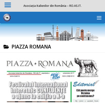
Asociația Italienilor din România – RO.AS.IT.
Skip to content
Deschide b
PIAZZA ROMANA