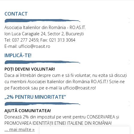
CONTACT
Asociaţia Italienilor din România - RO.AS.IT.
Ion Luca Caragiale 24, Sector 2, București
Tel: 037 277 2459, Fax: 021 313 3064
E-mail: ufficio@roasit.ro
IMPLICĂ-TE!
POȚI DEVENI VOLUNTAR!
Daca ai întrebări despre cum e să fii voluntar, nu ezita să discuți
cu membrii Asociației Italienilor din România RO.AS.IT.! Scrie-ne
pe Facebook sau pe e-mail la ufficio@roasit.ro!
„2% PENTRU MINORITATE”
AJUTĂ COMUNITATEA!
Donează 2% din impozitul pe venit pentru CONSERVAREA și
PROMOVAREA IDENTITĂȚII ETNIEI ITALIENE DIN ROMÂNIA!
... mai multe »