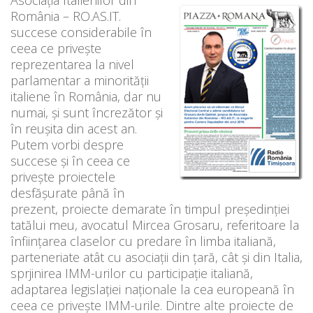
România – RO.AS.IT.
succese considerabile în
ceea ce privește
reprezentarea la nivel
parlamentar a minorității
italiene în România, dar nu
numai, și sunt încrezător și
în reușita din acest an.
Putem vorbi despre
succese și în ceea ce
privește proiectele
desfășurate până în
prezent, proiecte demarate în timpul președinției
tatălui meu, avocatul Mircea Grosaru, referitoare la
înființarea claselor cu predare în limba italiană,
parteneriate atât cu asociații din țară, cât și din Italia,
sprjinirea IMM-urilor cu participație italiană,
adaptarea legislației naționale la cea europeană în
ceea ce privește IMM-urile. Dintre alte proiecte de