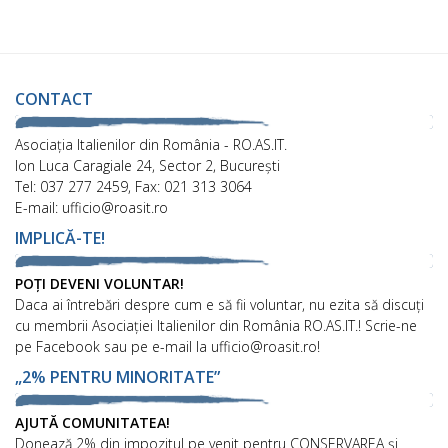
CONTACT
Asociaţia Italienilor din România - RO.AS.IT.
Ion Luca Caragiale 24, Sector 2, București
Tel: 037 277 2459, Fax: 021 313 3064
E-mail: ufficio@roasit.ro
IMPLICĂ-TE!
POȚI DEVENI VOLUNTAR!
Daca ai întrebări despre cum e să fii voluntar, nu ezita să discuți
cu membrii Asociației Italienilor din România RO.AS.IT.! Scrie-ne
pe Facebook sau pe e-mail la ufficio@roasit.ro!
„2% PENTRU MINORITATE”
AJUTĂ COMUNITATEA!
Donează 2% din impozitul pe venit pentru CONSERVAREA și