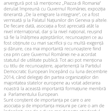
anvergură pot să menționez „Piazza di Romania”
derulat împreună cu Guvernul României, expoziția
itinerantă „De la emigrare la integrare”, ce a fost
vernisată și la Palatul Națiunilor din Geneva și altele.
De fiecare dată, asociația a fost apreciată atât la
nivel internațional, dar și la nivel național, reușind
să fie la înălțimea așteptărilor, recunoașteri ce au
fost obținute cu mari sacrificii și cu multă exigență
și dăruire, cea mai importantă recunoaștere fiind
cea prin care Guvernul României ne-a acordat
statutul de utilitate publică. Tot aici pot menționa
cu titlu de recunoaștere, apartenență la Partidul
Democratic European începând cu luna decembrie
2014, când delegați din partea organizațiilor din
majoritatea statelor europene au votat aderarea
noastră la această importantă formațiune membră
a Parlamentului European.
Sunt conștient de importanța pe care o are
asociația și de importanța misiunii pe care o am de