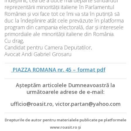
îndeplinit, cea de a duce mai departe stindardul
reprezentării minorității italiene în Parlamentul
României și voi face tot ce îmi va sta în putință să
duc la îndeplinire atât cele prevăzute în platforma
program din campania electorală, dar și interesele
primordiale ale minorității italiene din România.
Cu drag,
Candidat pentru Camera Deputatilor,
Avocat Andi Gabriel Grosaru
PIAZZA ROMANA nr. 45 – format pdf
Aşteptăm articolele Dumneavoastră la
următoarele adrese de e-mail:
ufficio@roasit.ro, victor.partan@yahoo.com
Drepturile de autor pentru materialele publicate pe platformele
www.roasit.ro şi