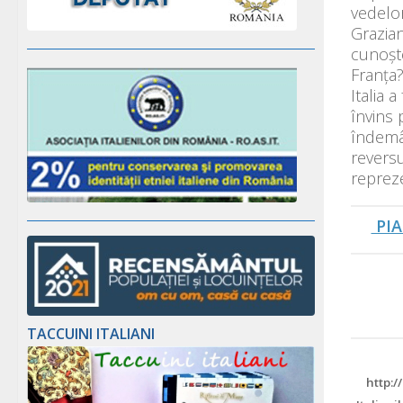
vedelor
Grazian
cunoște
Franța?
Italia 
învins 
îndemân
reversu
repreze
PIA
TACCUINI ITALIANI
http:/