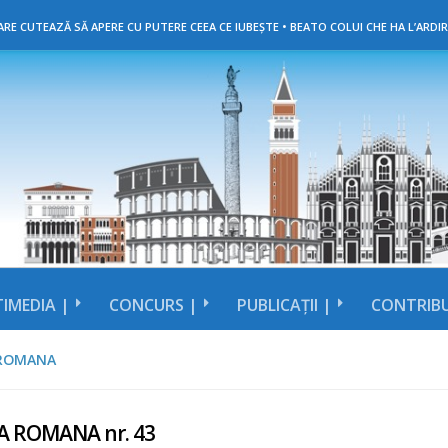
RE CUTEAZĂ SĂ APERE CU PUTERE CEEA CE IUBEȘTE • BEATO COLUI CHE HA L’ARDIR
IMEDIA |
CONCURS |
PUBLICAȚII |
CONTRIBU
 ROMANA
A ROMANA nr. 43