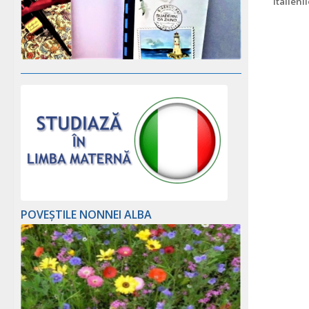
Italieni
POVEȘTILE NONNEI ALBA