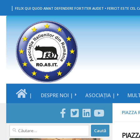
|
Skip to content
FELIX QUI QUOD AMAT DEFENDERE FORTITER AUDET • FERICIT ESTE CEL CA
|
DESPRE NOI |
ASOCIAȚIA |
MULT
PIAZZA
Caută
PIAZZ
după: