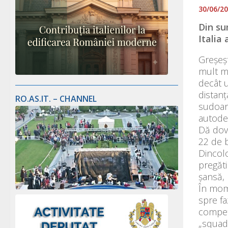
30/06/2
Din su
Italia
Greșeș
mult ma
decât 
distanț
RO.AS.IT. – CHANNEL
sudoare
autode
Dă dova
22 de b
Dincolo
pregăti
șansă, 
În mom
spre fa
compet
„squadr