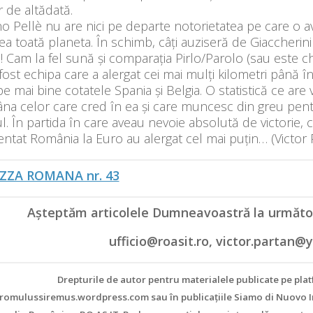
 de altădată.
o Pellè nu are nici pe departe notorietatea pe care o av
a toată planeta. În schimb, câți auziseră de Giaccherini
! Cam la fel sună și comparația Pirlo/Parolo (sau este ch
a fost echipa care a alergat cei mai mulți kilometri până în
pe mai bine cotatele Spania și Belgia. O statistică ce are
a celor care cred în ea și care muncesc din greu pentru 
l. În partida în care aveau nevoie absolută de victorie, co
ntat România la Euro au alergat cel mai puțin… (Victor 
ZZA ROMANA nr. 43
Aşteptăm articolele Dumneavoastră la următoa
ufficio@roasit.ro, victor.partan
Drepturile de autor pentru materialele publicate pe pla
/romulussiremus.wordpress.com sau în publicaţiile Siamo di Nuovo I