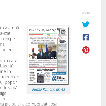
SHARE
m înseamnă
vizat,
torii pe
mnă
aracter,
oc în care
bășică”.
une în
u uneori de
nui popor.
îndreaptă
Piazza Romana nr. 43
tiga
ert:
rța grupului a compensat lipsa