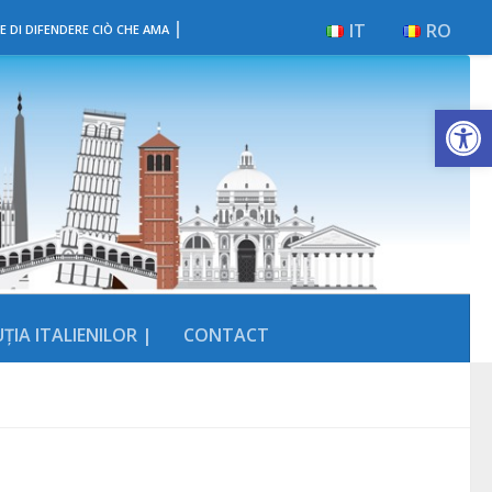
|
IT
RO
E DI DIFENDERE CIÒ CHE AMA
Deschide b
ȚIA ITALIENILOR |
CONTACT