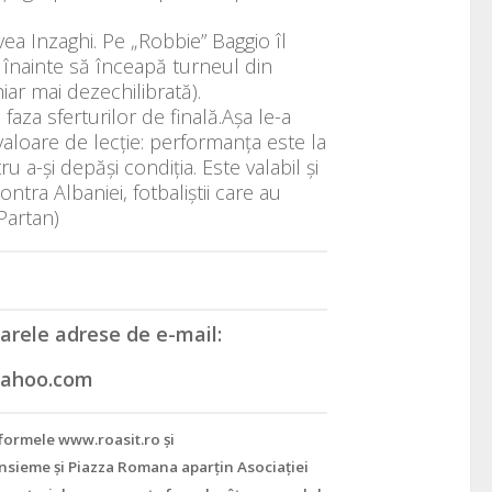
ea Inzaghi. Pe „Robbie” Baggio îl
 înainte să înceapă turneul din
iar mai dezechilibrată).
 faza sferturilor de finală.Așa le-a
 valoare de lecție: performanța este la
a-și depăși condiția. Este valabil și
ntra Albaniei, fotbaliștii care au
Partan)
rele adrese de e-mail:
@yahoo.com
tformele www.roasit.ro şi
nsieme şi Piazza Romana aparţin Asociaţiei