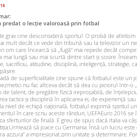
016
mar:
 a predat o lecție valoroasă prin fotbal
te grav cine desconsideră sportul. O probă de atletis
i mult decât ce vede din tribună sau la televizor un nea
un om care încearcă să „fugă” mai repede decât competi
a mai lungă sau mai scurtă dintre start și sosire. Însea
, sacrificiu, atitudine, disciplină, inteligență, strategie, c
pășire.
dă de superficialitate cine spune că fotbalul este un j
ezmetici nu fac altceva decât să dea cu piciorul într-o „
 de talent, de pregătire fizică ireproșabilă, de înțelepci
rea tacticii și disciplină în aplicarea ei, de experiență sa
la nivel de echipă națională, fotbalul exprimă spiritul u
entul în care scriu aceste rânduri, UEFAEuro 2016 se 
za sferturilor de finală. E greu de spus dacă Italia va câș
iția.Urmează să joace cu Germania. Însă un lucru este c
a azzura” a impresionat prin unitate și determinare. Fo