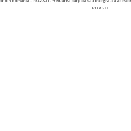
lor din România – RO.AS.IT. Preluarea parţiala sau integrală a acesto
RO.AS.IT.