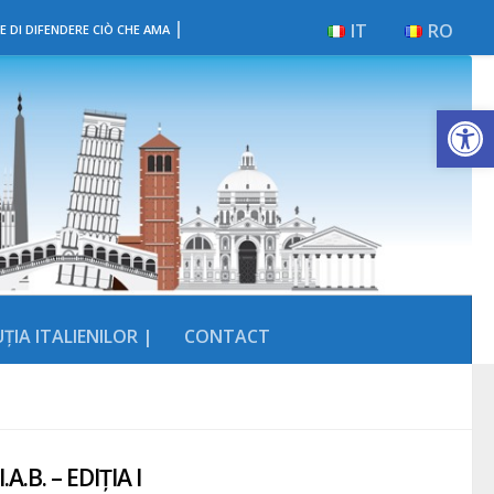
|
IT
RO
E DI DIFENDERE CIÒ CHE AMA
Deschide b
ȚIA ITALIENILOR |
CONTACT
.B. – EDIȚIA I