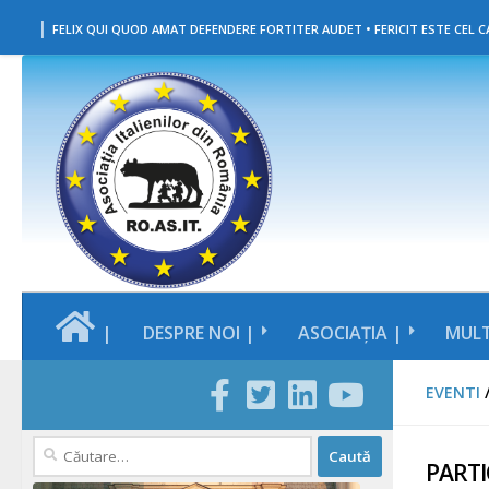
|
Skip to content
FELIX QUI QUOD AMAT DEFENDERE FORTITER AUDET • FERICIT ESTE CEL CA
|
DESPRE NOI |
ASOCIAȚIA |
MULT
EVENTI
Caută
PARTIC
după: