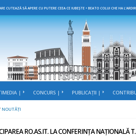
RE CUTEAZĂ SĂ APERE CU PUTERE CEEA CE IUBEȘTE • BEATO COLUI CHE HA L’ARDIR
IMEDIA |
CONCURS |
PUBLICAȚII |
CONTRIBU
/
NOUTĂȚI
IPAREA RO.AS.IT. LA CONFERINȚA NAȚIONALĂ T.I.A