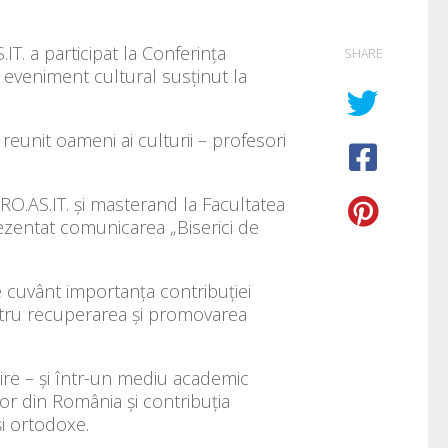
IT. a participat la Conferința
SHARE
), eveniment cultural susținut la
reunit oameni ai culturii – profesori
O.AS.IT. și masterand la Facultatea
rezentat comunicarea „Biserici de
cuvânt importanța contribuției
pentru recuperarea și promovarea
tire – și într-un mediu academic
lor din România și contribuția
și ortodoxe.