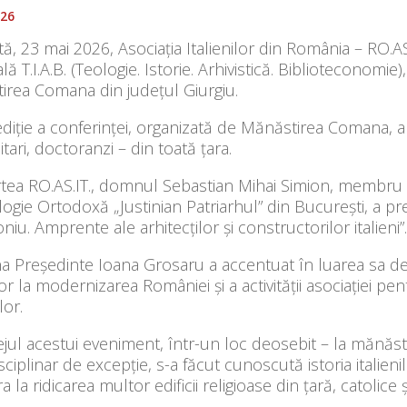
026
, 23 mai 2026, Asociația Italienilor din România – RO.AS.
lă T.I.A.B. (Teologie. Istorie. Arhivistică. Biblioteconomie
irea Comana din județul Giurgiu.
diție a conferinței, organizată de Mănăstirea Comana, a 
itari, doctoranzi – din toată țara.
tea RO.AS.IT., domnul Sebastian Mihai Simion, membru R
ogie Ortodoxă „Justinian Patriarhul” din București, a p
niu. Amprente ale arhitecților și constructorilor italieni”.
 Președinte Ioana Grosaru a accentuat în luarea sa de 
ilor la modernizarea României și a activității asociației 
lor.
ejul acestui eveniment, într-un loc deosebit – la mănăs
sciplinar de excepție, s-a făcut cunoscută istoria italieni
a la ridicarea multor edificii religioase din țară, catolice 