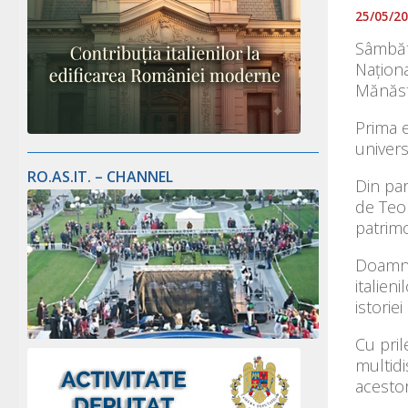
25/05/2
Sâmbătă
Naționa
Mănăst
Prima e
univers
RO.AS.IT. – CHANNEL
Din par
de Teol
patrimo
Doamna
italien
istoriei 
Cu pril
multidi
acestor