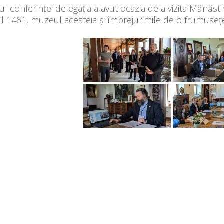
lul conferinței delegația a avut ocazia de a vizita Mănăst
l 1461, muzeul acesteia și împrejurimile de o frumusețe