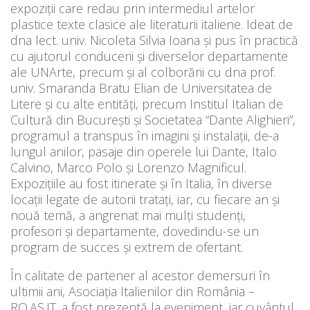
expoziții care redau prin intermediul artelor
plastice texte clasice ale literaturii italiene. Ideat de
dna lect. univ. Nicoleta Silvia Ioana și pus în practică
cu ajutorul conducerii și diverselor departamente
ale UNArte, precum și al colborării cu dna prof.
univ. Smaranda Bratu Elian de Universitatea de
Litere și cu alte entități, precum Institul Italian de
Cultură din București și Societatea “Dante Alighieri”,
programul a transpus în imagini și instalații, de-a
lungul anilor, pasaje din operele lui Dante, Italo
Calvino, Marco Polo și Lorenzo Magnificul.
Expozițiile au fost itinerate și în Italia, în diverse
locații legate de autorii tratați, iar, cu fiecare an și
nouă temă, a angrenat mai mulți studenți,
profesori și departamente, dovedindu-se un
program de succes și extrem de ofertant.
În calitate de partener al acestor demersuri în
ultimii ani, Asociația Italienilor din România –
RO.AS.IT. a fost prezentă la eveniment, iar cuvântul