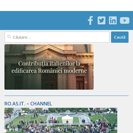
Caută
după:
RO.AS.IT. – CHANNEL