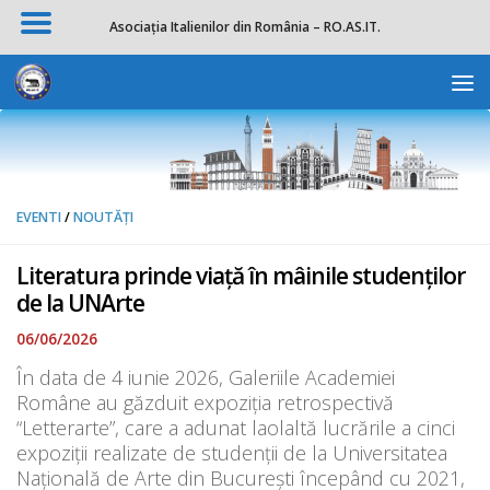
Asociația Italienilor din România – RO.AS.IT.
Skip to content
Deschide b
EVENTI
/
NOUTĂȚI
Literatura prinde viață în mâinile studenților
de la UNArte
06/06/2026
În data de 4 iunie 2026, Galeriile Academiei
Române au găzduit expoziția retrospectivă
“Letterarte”, care a adunat laolaltă lucrările a cinci
expoziții realizate de studenții de la Universitatea
Națională de Arte din București începând cu 2021,