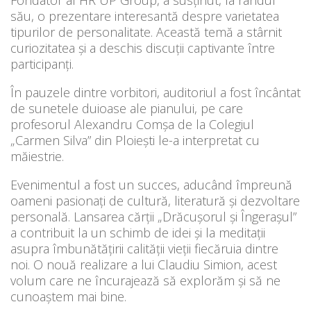
său, o prezentare interesantă despre varietatea
tipurilor de personalitate. Această temă a stârnit
curiozitatea și a deschis discuții captivante între
participanți.
În pauzele dintre vorbitori, auditoriul a fost încântat
de sunetele duioase ale pianului, pe care
profesorul Alexandru Comșa de la Colegiul
„Carmen Silva” din Ploiești le-a interpretat cu
măiestrie.
Evenimentul a fost un succes, aducând împreună
oameni pasionați de cultură, literatură și dezvoltare
personală. Lansarea cărții „Drăcușorul și Îngerașul”
a contribuit la un schimb de idei și la meditații
asupra îmbunătățirii calității vieții fiecăruia dintre
noi. O nouă realizare a lui Claudiu Simion, acest
volum care ne încurajează să explorăm și să ne
cunoaștem mai bine.