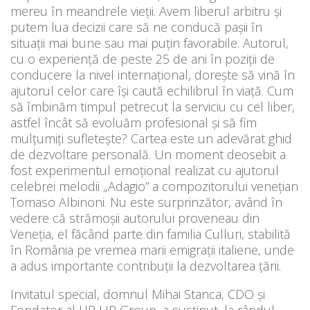
mereu în meandrele vieții. Avem liberul arbitru și
putem lua decizii care să ne conducă pașii în
situații mai bune sau mai puțin favorabile. Autorul,
cu o experiență de peste 25 de ani în poziții de
conducere la nivel internațional, dorește să vină în
ajutorul celor care își caută echilibrul în viață. Cum
să îmbinăm timpul petrecut la serviciu cu cel liber,
astfel încât să evoluăm profesional și să fim
mulțumiți sufletește? Cartea este un adevărat ghid
de dezvoltare personală. Un moment deosebit a
fost experimentul emoțional realizat cu ajutorul
celebrei melodii „Adagio” a compozitorului venețian
Tomaso Albinoni. Nu este surprinzător, având în
vedere că strămoșii autorului proveneau din
Veneția, el făcând parte din familia Culluri, stabilită
în România pe vremea marii emigraţii italiene, unde
a adus importante contribuţii la dezvoltarea ţării.
Invitatul special, domnul Mihai Stanca, CDO și
Fondator al HR UP Group, a susținut, la rândul