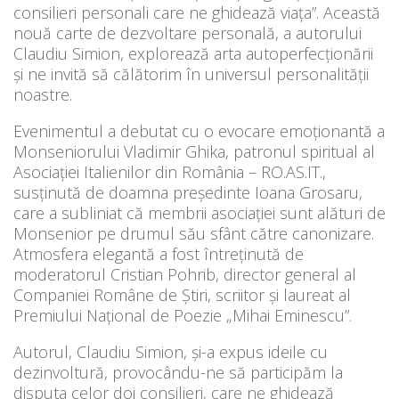
consilieri personali care ne ghidează viața”. Această
nouă carte de dezvoltare personală, a autorului
Claudiu Simion, explorează arta autoperfecționării
și ne invită să călătorim în universul personalității
noastre.
Evenimentul a debutat cu o evocare emoționantă a
Monseniorului Vladimir Ghika, patronul spiritual al
Asociației Italienilor din România – RO.AS.IT.,
susținută de doamna preşedinte Ioana Grosaru,
care a subliniat că membrii asociaţiei sunt alături de
Monsenior pe drumul său sfânt către canonizare.
Atmosfera elegantă a fost întreținută de
moderatorul Cristian Pohrib, director general al
Companiei Române de Știri, scriitor și laureat al
Premiului Național de Poezie „Mihai Eminescu”.
Autorul, Claudiu Simion, și-a expus ideile cu
dezinvoltură, provocându-ne să participăm la
disputa celor doi consilieri, care ne ghidează