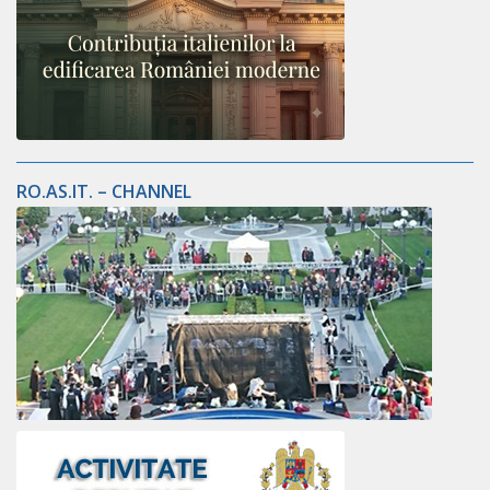
RO.AS.IT. – CHANNEL