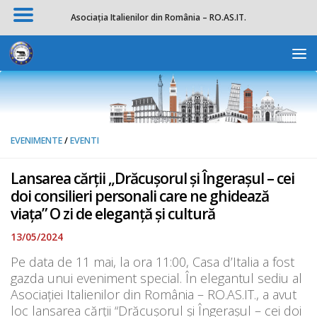
Asociația Italienilor din România – RO.AS.IT.
Skip to content
Deschide b
EVENIMENTE
/
EVENTI
Lansarea cărții „Drăcușorul și Îngerașul – cei
doi consilieri personali care ne ghidează
viața” O zi de eleganță și cultură
13/05/2024
Pe data de 11 mai, la ora 11:00, Casa d’Italia a fost
gazda unui eveniment special. În elegantul sediu al
Asociației Italienilor din România – RO.AS.IT., a avut
loc lansarea cărții “Drăcușorul și Îngerașul – cei doi