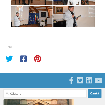
SHARE
Caută
după: