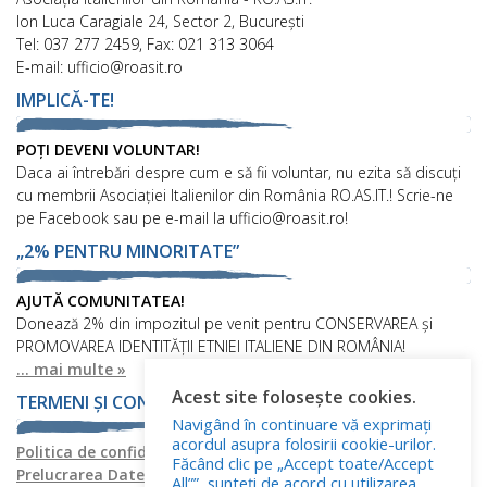
Ion Luca Caragiale 24, Sector 2, București
Tel: 037 277 2459, Fax: 021 313 3064
E-mail: ufficio@roasit.ro
IMPLICĂ-TE!
POȚI DEVENI VOLUNTAR!
Daca ai întrebări despre cum e să fii voluntar, nu ezita să discuți
cu membrii Asociației Italienilor din România RO.AS.IT.! Scrie-ne
pe Facebook sau pe e-mail la ufficio@roasit.ro!
„2% PENTRU MINORITATE”
AJUTĂ COMUNITATEA!
Donează 2% din impozitul pe venit pentru CONSERVAREA și
PROMOVAREA IDENTITĂȚII ETNIEI ITALIENE DIN ROMÂNIA!
... mai multe »
Acest site folosește cookies.
TERMENI ȘI CONDIȚII
Navigând în continuare vă exprimați
acordul asupra folosirii cookie-urilor.
Politica de confidențialitate
Politica privind fișierele cookies
Făcând clic pe „Accept toate/Accept
Prelucrarea Datelor cu Caracter Personal
All””, sunteți de acord cu utilizarea