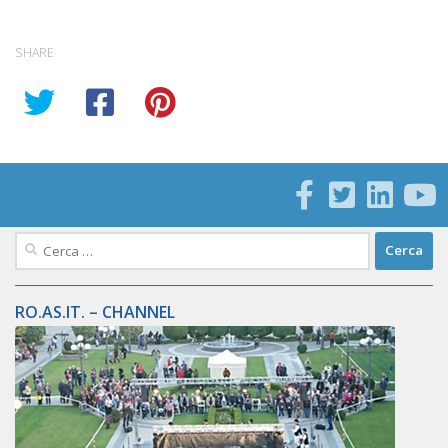
SHARE
Ricerca
per:
RO.AS.IT. – CHANNEL