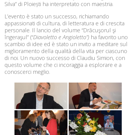
Silva” di Ploiești ha interpretato con maestria.
L’evento è stato un successo, richiamando
appassionati di cultura, di letteratura e di crescita
personale. Il lancio del volume “Drăcuşorul şi
îngeraşul” (“
Diavoletto e Angioletto”)
ha favorito uno
scambio di idee ed è stato un invito a meditare sul
miglioramento della qualità della vita per ciascuno
di noi. Un nuovo successo di Claudiu Simion, con
questo volume che ci incoraggia a esplorare e a
conoscerci meglio.