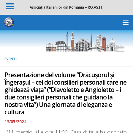
Asociația Italienilor din România – RO.AS.IT.
Salta al contenuto
Apri la 
EVENTI
Presentazione del volume “Drăcușorul și
Îngerașul – cei doi consilieri personali care ne
ghidează viața” (“Diavoletto e Angioletto – i
due consiglieri personali che guidano la
nostra vita”) Una giornata di eleganza e
cultura
13/05/2024
L’11 maggio, alle ore 11:00, Casa d’Italia ha ospitato