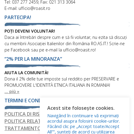
Tel: 037 277 2459, Fax: 021 313 3064
E-mail: ufficio@roasit.ro
PARTECIPA!
POȚI DEVENI VOLUNTAR!
Daca ai întrebări despre cum e să fii voluntar, nu ezita să discuți
cu membrii Asociației Italienilor din România RO.AS.IT.! Scrie-ne
pe Facebook sau pe e-mail la ufficio@roasit.ro!
“2% PER LA MINORANZA”
AIUTA LA COMUNITÀ!
Dona il 2% delle tue imposte sul reddito per PRESERVARE e
PROMUOVERE L'IDENTITÀ ETNICA ITALIANA IN ROMANIA!
... più »
TERMINI E CONDIZIONI
Acest site folosește cookies.
POLITICA DI RISERVATEZZA
Navigând în continuare vă exprimați
acordul asupra folosirii cookie-urilor.
POLITICA RELATIVA AI FILE COOKIE
Făcând clic pe „Accept toate/Accept
TRATTAMENTO DEI DATI PERSONALI
All””, sunteți de acord cu utilizarea