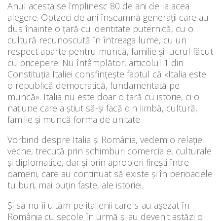
Anul acesta se împlinesc 80 de ani de la acea
alegere. Optzeci de ani înseamnă generații care au
dus înainte o țară cu identitate puternică, cu o
cultură recunoscută în întreaga lume, cu un
respect aparte pentru muncă, familie și lucrul făcut
cu pricepere. Nu întâmplător, articolul 1 din
Constituția Italiei consfințește faptul că «Italia este
o republică democratică, fundamentată pe
muncă». Italia nu este doar o țară cu istorie, ci o
națiune care a știut să-și facă din limbă, cultură,
familie și muncă forma de unitate.
Vorbind despre Italia și România, vedem o relație
veche, trecută prin schimburi comerciale, culturale
și diplomatice, dar și prin apropieri firești între
oameni, care au continuat să existe și în perioadele
tulburi, mai puțin faste, ale istoriei.
Și să nu îi uităm pe italienii care s-au așezat în
România cu secole în urmă și au devenit astăzi o