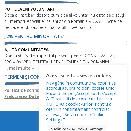
POȚI DEVENI VOLUNTAR!
Daca ai întrebări despre cum e să fii voluntar, nu ezita să discuți
cu membrii Asociației Italienilor din România RO.AS.IT.! Scrie-ne
pe Facebook sau pe e-mail la ufficio@roasit.ro!
„2% PENTRU MINORITATE”
AJUTĂ COMUNITATEA!
Donează 2% din impozitul pe venit pentru CONSERVAREA și
PROMOVAREA IDENTITĂȚII ETNIEI ITALIENE DIN ROMÂNIA!
... mai multe »
Acest site folosește cookies.
TERMENI ȘI CONDIȚII
Navigând în continuare vă exprimați
acordul asupra folosirii cookie-urilor.
Politica de confidențialitate
Politica privind fișierele cookies
Făcând clic pe „Accept toate/Accept
Prelucrarea Datelor cu Caracter Personal
All””, sunteți de acord cu utilizarea
TUTUROR cookie-urilor. Pentru a
oferi un consimțământ controlat
accesați „Setări cookie/Cookie
Settings"” .
Setări cookie/Cookie Settings