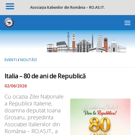
Asociația Italienilor din România – RO.AS.IT.
Skip to content
Deschide b
EVENTI
/
NOUTĂȚI
Italia – 80 de ani de Republică
02/06/2026
Cu ocazia Zilei Naționale
a Republicii Italiene,
doamna deputat Ioana
Grosaru, președinta
Asociației Italienilor din
România – RO.AS.IT., a