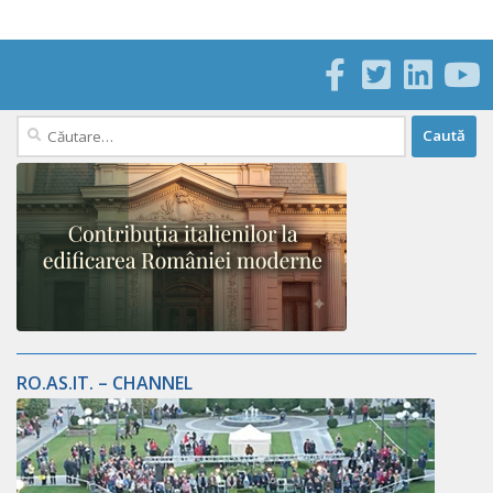
Caută
după:
RO.AS.IT. – CHANNEL