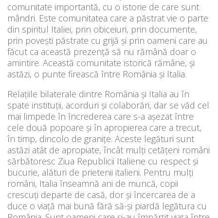
comunitate importantă, cu o istorie de care sunt
mândri. Este comunitatea care a păstrat vie o parte
din spiritul Italiei, prin obiceiuri, prin documente,
prin povești păstrate cu grijă și prin oameni care au
făcut ca această prezență să nu rămână doar o
amintire. Această comunitate istorică rămâne, și
astăzi, o punte firească între România și Italia.
Relațiile bilaterale dintre România și Italia au în
spate instituții, acorduri și colaborări, dar se văd cel
mai limpede în încrederea care s-a așezat între
cele două popoare și în apropierea care a trecut,
în timp, dincolo de granițe. Aceste legături sunt
astăzi atât de apropiate, încât mulți cetățeni români
sărbătoresc Ziua Republicii Italiene cu respect și
bucurie, alături de prietenii italieni. Pentru mulți
români, Italia înseamnă ani de muncă, copii
crescuți departe de casă, dor și încercarea de a
duce o viață mai bună fără să-și piardă legătura cu
România. Sunt oameni care și-au împărțit viața între