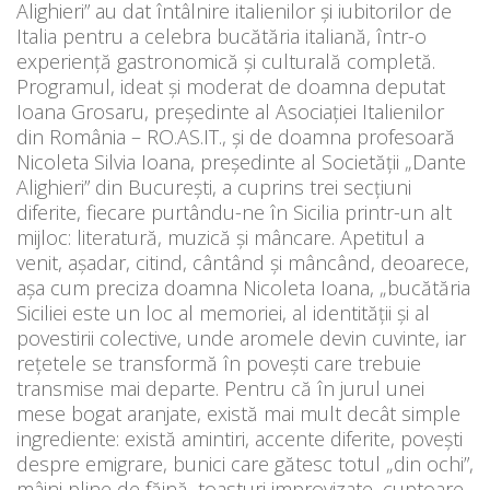
Alighieri” au dat întâlnire italienilor şi iubitorilor de
Italia pentru a celebra bucătăria italiană, într-o
experienţă gastronomică şi culturală completă.
Programul, ideat şi moderat de doamna deputat
Ioana Grosaru, preşedinte al Asociaţiei Italienilor
din România – RO.AS.IT., şi de doamna profesoară
Nicoleta Silvia Ioana, preşedinte al Societăţii „Dante
Alighieri” din Bucureşti, a cuprins trei secţiuni
diferite, fiecare purtându-ne în Sicilia printr-un alt
mijloc: literatură, muzică şi mâncare. Apetitul a
venit, aşadar, citind, cântând şi mâncând, deoarece,
aşa cum preciza doamna Nicoleta Ioana, „bucătăria
Siciliei este un loc al memoriei, al identității și al
povestirii colective, unde aromele devin cuvinte, iar
rețetele se transformă în povești care trebuie
transmise mai departe. Pentru că în jurul unei
mese bogat aranjate, există mai mult decât simple
ingrediente: există amintiri, accente diferite, povești
despre emigrare, bunici care gătesc totul „din ochi”,
mâini pline de făină, toasturi improvizate, cuptoare