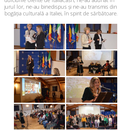
jurul lor, ne-au binedispus și ne-au transmis din
bogăția culturală a Italiei, în spirit de sărbătoare.