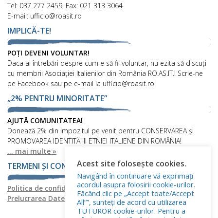
Tel: 037 277 2459, Fax: 021 313 3064
E-mail: ufficio@roasit.ro
IMPLICĂ-TE!
POȚI DEVENI VOLUNTAR!
Daca ai întrebări despre cum e să fii voluntar, nu ezita să discuți
cu membrii Asociației Italienilor din România RO.AS.IT.! Scrie-ne
pe Facebook sau pe e-mail la ufficio@roasit.ro!
„2% PENTRU MINORITATE”
AJUTĂ COMUNITATEA!
Donează 2% din impozitul pe venit pentru CONSERVAREA și
PROMOVAREA IDENTITĂȚII ETNIEI ITALIENE DIN ROMÂNIA!
... mai multe »
Acest site folosește cookies.
TERMENI ȘI CONDIȚII
Navigând în continuare vă exprimați
acordul asupra folosirii cookie-urilor.
Politica de confidențialitate
Politica privind fișierele cookies
Făcând clic pe „Accept toate/Accept
Prelucrarea Datelor cu Caracter Personal
All””, sunteți de acord cu utilizarea
TUTUROR cookie-urilor. Pentru a