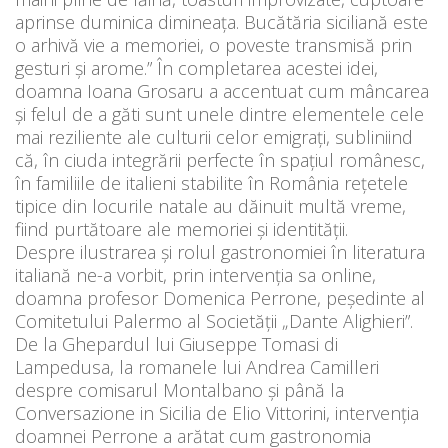
aprinse duminica dimineața. Bucătăria siciliană este
o arhivă vie a memoriei, o poveste transmisă prin
gesturi și arome.” În completarea acestei idei,
doamna Ioana Grosaru a accentuat cum mâncarea
şi felul de a găti sunt unele dintre elementele cele
mai reziliente ale culturii celor emigraţi, subliniind
că, în ciuda integrării perfecte în spaţiul românesc,
în familiile de italieni stabilite în România reţetele
tipice din locurile natale au dăinuit multă vreme,
fiind purtătoare ale memoriei şi identităţii.
Despre ilustrarea și rolul gastronomiei în literatura
italiană ne-a vorbit, prin intervenția sa online,
doamna profesor Domenica Perrone, peşedinte al
Comitetului Palermo al Societăţii „Dante Alighieri”.
De la Ghepardul lui Giuseppe Tomasi di
Lampedusa, la romanele lui Andrea Camilleri
despre comisarul Montalbano și până la
Conversazione in Sicilia de Elio Vittorini, intervenția
doamnei Perrone a arătat cum gastronomia