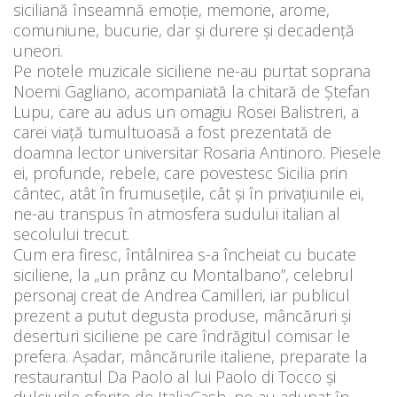
siciliană înseamnă emoție, memorie, arome,
comuniune, bucurie, dar și durere și decadență
uneori.
Pe notele muzicale siciliene ne-au purtat soprana
Noemi Gagliano, acompaniată la chitară de Ştefan
Lupu, care au adus un omagiu Rosei Balistreri, a
carei viață tumultuoasă a fost prezentată de
doamna lector universitar Rosaria Antinoro. Piesele
ei, profunde, rebele, care povestesc Sicilia prin
cântec, atât în frumusețile, cât și în privațiunile ei,
ne-au transpus în atmosfera sudului italian al
secolului trecut.
Cum era firesc, întâlnirea s-a încheiat cu bucate
siciliene, la „un prânz cu Montalbano”, celebrul
personaj creat de Andrea Camilleri, iar publicul
prezent a putut degusta produse, mâncăruri și
deserturi siciliene pe care îndrăgitul comisar le
prefera. Așadar, mâncărurile italiene, preparate la
restaurantul Da Paolo al lui Paolo di Tocco și
dulciurile oferite de ItaliaCash, ne-au adunat în