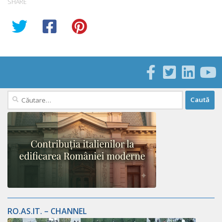
SHARE
Caută
după:
RO.AS.IT. – CHANNEL