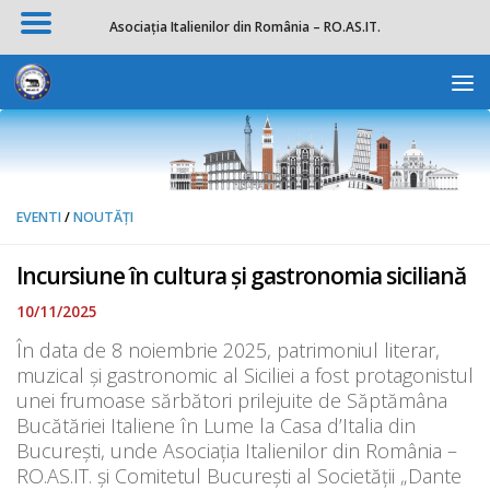
Asociația Italienilor din România – RO.AS.IT.
Skip to content
Deschide b
EVENTI
/
NOUTĂȚI
Incursiune în cultura şi gastronomia siciliană
10/11/2025
În data de 8 noiembrie 2025, patrimoniul literar,
muzical şi gastronomic al Siciliei a fost protagonistul
unei frumoase sărbători prilejuite de Săptămâna
Bucătăriei Italiene în Lume la Casa d’Italia din
Bucureşti, unde Asociaţia Italienilor din România –
RO.AS.IT. şi Comitetul Bucureşti al Societăţii „Dante