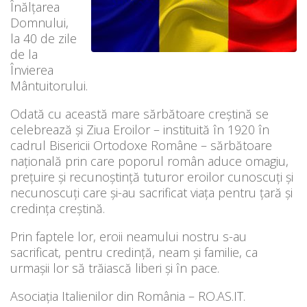
Înălțarea
Domnului,
la 40 de zile
de la
Învierea
Mântuitorului.
Odată cu această mare sărbătoare creștină se
celebrează și Ziua Eroilor – instituită în 1920 în
cadrul Bisericii Ortodoxe Române – sărbătoare
națională prin care poporul român aduce omagiu,
prețuire și recunoștință tuturor eroilor cunoscuţi şi
necunoscuţi care și-au sacrificat viața pentru țară și
credința creștină.
Prin faptele lor, eroii neamului nostru s-au
sacrificat, pentru credință, neam și familie, ca
urmașii lor să trăiască liberi și în pace.
Asociația Italienilor din România – RO.AS.IT.