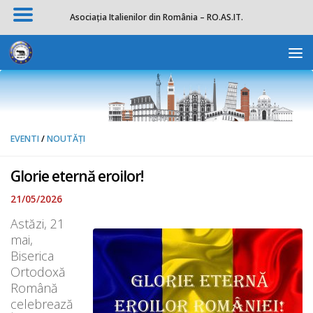
Asociația Italienilor din România – RO.AS.IT.
Skip to content
Deschide b
EVENTI
/
NOUTĂȚI
Glorie eternă eroilor!
21/05/2026
Astăzi, 21
mai,
Biserica
Ortodoxă
Română
celebrează