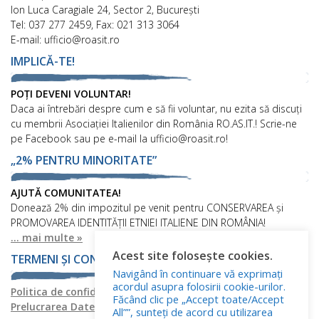
Ion Luca Caragiale 24, Sector 2, București
Tel: 037 277 2459, Fax: 021 313 3064
E-mail: ufficio@roasit.ro
IMPLICĂ-TE!
POȚI DEVENI VOLUNTAR!
Daca ai întrebări despre cum e să fii voluntar, nu ezita să discuți
cu membrii Asociației Italienilor din România RO.AS.IT.! Scrie-ne
pe Facebook sau pe e-mail la ufficio@roasit.ro!
„2% PENTRU MINORITATE”
AJUTĂ COMUNITATEA!
Donează 2% din impozitul pe venit pentru CONSERVAREA și
PROMOVAREA IDENTITĂȚII ETNIEI ITALIENE DIN ROMÂNIA!
... mai multe »
Acest site folosește cookies.
TERMENI ȘI CONDIȚII
Navigând în continuare vă exprimați
acordul asupra folosirii cookie-urilor.
Politica de confidențialitate
Politica privind fișierele cookies
Făcând clic pe „Accept toate/Accept
Prelucrarea Datelor cu Caracter Personal
All””, sunteți de acord cu utilizarea