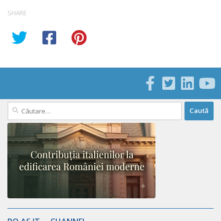
SHARE
Caută
după: