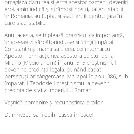
omagiază dăruirea și jertfa acestor oameni, deveniți
eroi, amintind că și strămoșii noștri, italienii stabiliți
în România, au luptat și s-au jertfit pentru țara în
care s-au stabilit.
Anul acesta, se triplează praznicul ca importanță,
în aceeași zi sărbătorindu-se și Sfinții împărați
Constantin și mama sa Elena, cei întomai cu
Apostolii, prin acțiunea acestora Edictul de la
Milano (Mediolanum) în anul 313 creștinismul
devenind credință legală, punând capăt
persecuțiilor sângeroase. Mai apoi în anul 386, sub
împăratul Teodosie I creștinismul a devenit
credința de stat a Imperiului Roman.
Veșnică pomenire și recunoștință eroilor!
Dumnezeu să îi odihnească în pace!