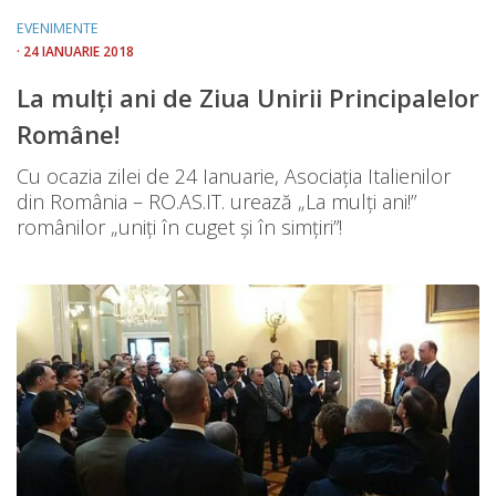
EVENIMENTE
· 24 IANUARIE 2018
La mulți ani de Ziua Unirii Principalelor
Române!
Cu ocazia zilei de 24 Ianuarie, Asociația Italienilor
din România – RO.AS.IT. urează „La mulți ani!”
românilor „uniți în cuget și în simțiri”!