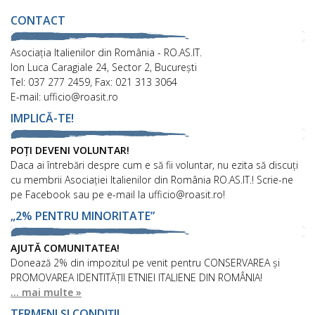
CONTACT
Asociaţia Italienilor din România - RO.AS.IT.
Ion Luca Caragiale 24, Sector 2, București
Tel: 037 277 2459, Fax: 021 313 3064
E-mail: ufficio@roasit.ro
IMPLICĂ-TE!
POȚI DEVENI VOLUNTAR!
Daca ai întrebări despre cum e să fii voluntar, nu ezita să discuți
cu membrii Asociației Italienilor din România RO.AS.IT.! Scrie-ne
pe Facebook sau pe e-mail la ufficio@roasit.ro!
„2% PENTRU MINORITATE”
AJUTĂ COMUNITATEA!
Donează 2% din impozitul pe venit pentru CONSERVAREA și
PROMOVAREA IDENTITĂȚII ETNIEI ITALIENE DIN ROMÂNIA!
... mai multe »
TERMENI ȘI CONDIȚII