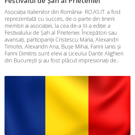
Festivalul de Șah al Prieteniei
Asociația Italienilor din România- RO.AS.IT. a fost
reprezentată cu succes, de o parte din tinerii
membri ai asociației, la cea de-a III-a ediție a
Festivalului de Șah al Prieteniei. Începători sau
avansați, participanții Cristescu Maria, Alexandri
Timotei, Alexandri Ana, Bușe Mihai, Farini Ianis și
Farini Dimitris sunt elevi ai Liceului Dante Alighieri
din București și au fost plăcut impresionați de...