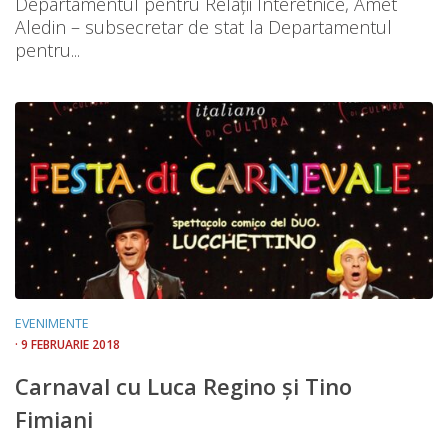
Departamentul pentru Relații Interetnice, Amet
Aledin – subsecretar de stat la Departamentul
pentru...
EVENIMENTE
· 9 FEBRUARIE 2018
Carnaval cu Luca Regino și Tino
Fimiani