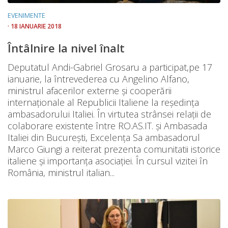
EVENIMENTE
· 18 IANUARIE 2018
Întâlnire la nivel înalt
​Deputatul Andi-Gabriel Grosaru a ​participat,pe 17
ianuarie,​ la întrevederea cu Angelino Alfano,
ministrul afacerilor externe şi cooperării
internaţionale al Republicii Italiene​ la​ reședința
ambasadorului Italiei​.​ În virtutea strânsei relații de
colaborare existente între RO.AS.IT. și Ambasada
Italiei din București, Excelența Sa ambasadorul
Marco Giungi a ​reiterat prezenta comunitatii istorice
italiene și importanța asociației​​. ​În cursul vizitei în
România, ministrul italian...