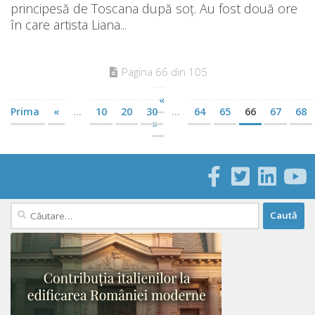
principesă de Toscana după soț. Au fost două ore
în care artista Liana...
Pagina 66 din 105
«
Prima
«
...
10
20
30
...
64
65
66
67
68
»
Caută
după: