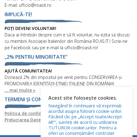
E-mail: ufficio@roasit.ro
IMPLICĂ-TE!
POȚI DEVENI VOLUNTAR!
Daca ai întrebări despre cum e să fii voluntar, nu ezita să discuți
cu membrii Asociației Italienilor din România RO.AS.IT.! Scrie-ne
pe Facebook sau pe e-mail la ufficio@roasit.ro!
„2% PENTRU MINORITATE”
AJUTĂ COMUNITATEA!
Donează 2% din impozitul pe venit pentru CONSERVAREA și
PROMOVAREA IDENTITĂȚII ETNIEI ITALIENE DIN ROMÂNIA!
... mai multe »
Acest site folosește cookies.
TERMENI ȘI CONDIȚII
Navigând în continuare vă exprimați
acordul asupra folosirii cookie-urilor.
Politica de confidențialitate
Politica privind fișierele cookies
Făcând clic pe „Accept toate/Accept
Prelucrarea Datelor cu Caracter Personal
All””, sunteți de acord cu utilizarea
TUTUROR cookie-urilor. Pentru a
oferi un consimțământ controlat