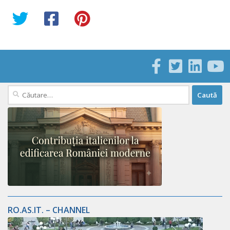
Caută
după:
RO.AS.IT. – CHANNEL