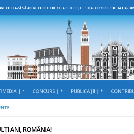
RE CUTEAZĂ SĂ APERE CU PUTERE CEEA CE IUBEȘTE • BEATO COLUI CHE HA L’ARDIR
IMEDIA |
CONCURS |
PUBLICAȚII |
CONTRIBU
ENTE
LȚI ANI, ROMÂNIA!