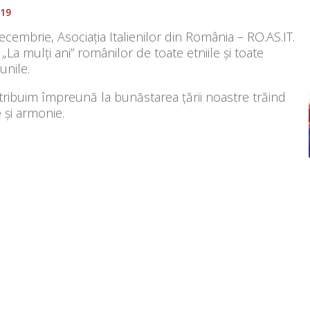
019
cembrie, Asociația Italienilor din România – RO.AS.IT.
„La mulți ani” românilor de toate etniile și toate
unile.
ribuim împreună la bunăstarea țării noastre trăind
 și armonie.