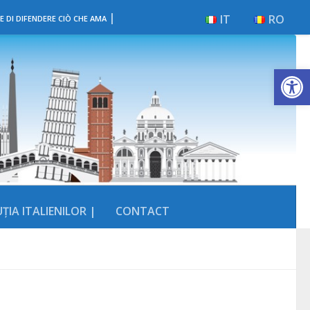
|
IT
RO
E DI DIFENDERE CIÒ CHE AMA
Deschide b
ȚIA ITALIENILOR |
CONTACT