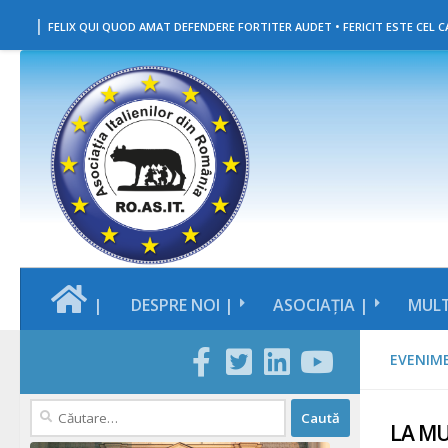
|
Skip to content
FELIX QUI QUOD AMAT DEFENDERE FORTITER AUDET • FERICIT ESTE CEL CA
|
DESPRE NOI |
ASOCIAȚIA |
MULT
EVENIM
Caută
LA MU
după: