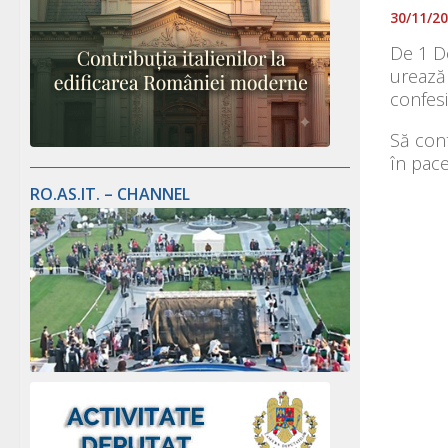
30/11/2
De 1 De
urează 
confesi
Să cont
în pace
RO.AS.IT. – CHANNEL