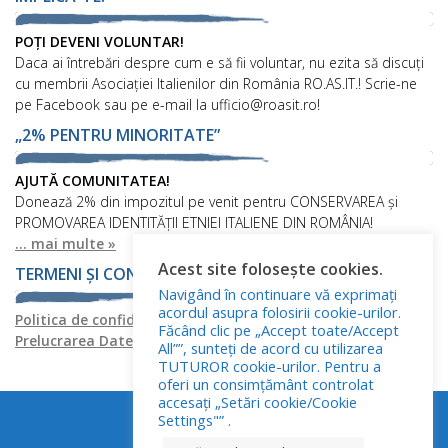
POȚI DEVENI VOLUNTAR!
Daca ai întrebări despre cum e să fii voluntar, nu ezita să discuți
cu membrii Asociației Italienilor din România RO.AS.IT.! Scrie-ne
pe Facebook sau pe e-mail la ufficio@roasit.ro!
„2% PENTRU MINORITATE”
AJUTĂ COMUNITATEA!
Donează 2% din impozitul pe venit pentru CONSERVAREA și
PROMOVAREA IDENTITĂȚII ETNIEI ITALIENE DIN ROMÂNIA!
... mai multe »
Acest site folosește cookies.
TERMENI ȘI CONDIȚII
Navigând în continuare vă exprimați
acordul asupra folosirii cookie-urilor.
Politica de confidențialitate
Politica privind fișierele cookies
Făcând clic pe „Accept toate/Accept
Prelucrarea Datelor cu Caracter Personal
All””, sunteți de acord cu utilizarea
TUTUROR cookie-urilor. Pentru a
oferi un consimțământ controlat
accesați „Setări cookie/Cookie
Settings"” .