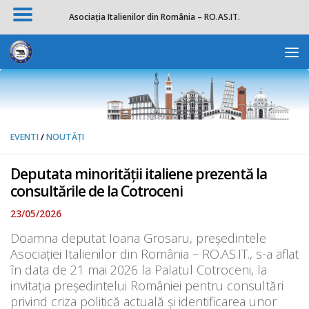
Asociația Italienilor din România – RO.AS.IT.
Skip to content
Deschide b
EVENTI
/
NOUTĂȚI
Deputata minorității italiene prezentă la
consultările de la Cotroceni
23/05/2026
Doamna deputat Ioana Grosaru, președintele
Asociației Italienilor din România – RO.AS.IT., s-a aflat
în data de 21 mai 2026 la Palatul Cotroceni, la
invitația președintelui României pentru consultări
privind criza politică actuală și identificarea unor