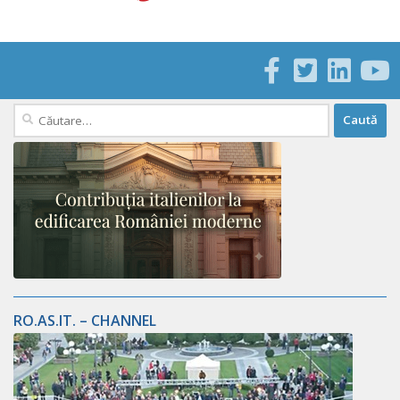
Caută
după:
RO.AS.IT. – CHANNEL