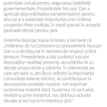
potențiale soluții pentru asigurarea stabilității
guvernamentale. Președintele Nicușor Dan a
apreciat disponibilitatea parlamentarilor pentru
discuții și a evidențiat importanța unei strânse
cooperări între instituții, în mod special în această
perioadă dificilă pentru țară.
Doamna deputat Ioana Grosaru a declarat că
„întâlnirea de la Cotroceni cu președintele Nicușor
Dan s-a desfășurat în termeni de respect și fără
tensiuni. Președintele a dat cuvântul tuturor
deputaților neafiliați prezenți, ascultându-le cu
atenție propunerile și părerile. În intervenția pe
care am avut-o, am făcut referire la importanța
comunității italiene istorice, la contribuția ei la
dezvoltarea societății noastre. Am exprimat
susținerea noastră dacă Guvernul ce va fi ales,
miniștrii și prim-ministrul, vor debloca actuala
situație și vor lucra în interesul țării.”