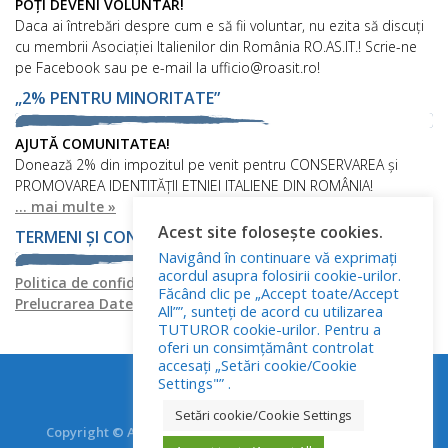
POȚI DEVENI VOLUNTAR!
Daca ai întrebări despre cum e să fii voluntar, nu ezita să discuți
cu membrii Asociației Italienilor din România RO.AS.IT.! Scrie-ne
pe Facebook sau pe e-mail la ufficio@roasit.ro!
„2% PENTRU MINORITATE”
AJUTĂ COMUNITATEA!
Donează 2% din impozitul pe venit pentru CONSERVAREA și
PROMOVAREA IDENTITĂȚII ETNIEI ITALIENE DIN ROMÂNIA!
... mai multe »
Acest site folosește cookies.
TERMENI ȘI CONDIȚII
Navigând în continuare vă exprimați
acordul asupra folosirii cookie-urilor.
Politica de confidențialitate
Politica privind fișierele cookies
Făcând clic pe „Accept toate/Accept
Prelucrarea Datelor cu Caracter Personal
All””, sunteți de acord cu utilizarea
TUTUROR cookie-urilor. Pentru a
oferi un consimțământ controlat
accesați „Setări cookie/Cookie
Settings"” .
Setări cookie/Cookie Settings
Copyright © Asociația Italienilor din România - RO.AS.IT.