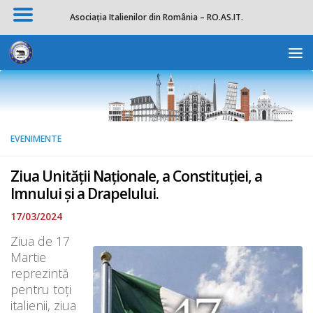
Asociația Italienilor din România – RO.AS.IT.
Skip to content
Deschide b
EVENIMENTE
Ziua Unității Naționale, a Constituției, a
Imnului și a Drapelului.
17/03/2024
Ziua de 17
Martie
reprezintă
pentru toți
italienii, ziua