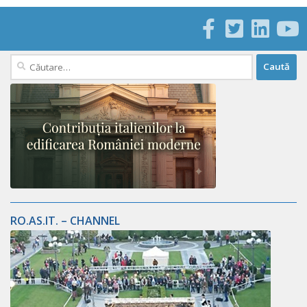
Caută
după:
RO.AS.IT. – CHANNEL