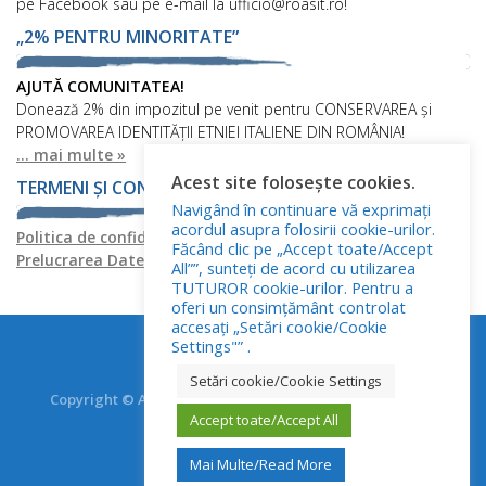
pe Facebook sau pe e-mail la ufficio@roasit.ro!
„2% PENTRU MINORITATE”
AJUTĂ COMUNITATEA!
Donează 2% din impozitul pe venit pentru CONSERVAREA și
PROMOVAREA IDENTITĂȚII ETNIEI ITALIENE DIN ROMÂNIA!
... mai multe »
Acest site folosește cookies.
TERMENI ȘI CONDIȚII
Navigând în continuare vă exprimați
acordul asupra folosirii cookie-urilor.
Politica de confidențialitate
Politica privind fișierele cookies
Făcând clic pe „Accept toate/Accept
Prelucrarea Datelor cu Caracter Personal
All””, sunteți de acord cu utilizarea
TUTUROR cookie-urilor. Pentru a
oferi un consimțământ controlat
accesați „Setări cookie/Cookie
Settings"” .
Setări cookie/Cookie Settings
Copyright © Asociația Italienilor din România - RO.AS.IT.
Accept toate/Accept All
Toate drepturile rezervate.
Mai Multe/Read More