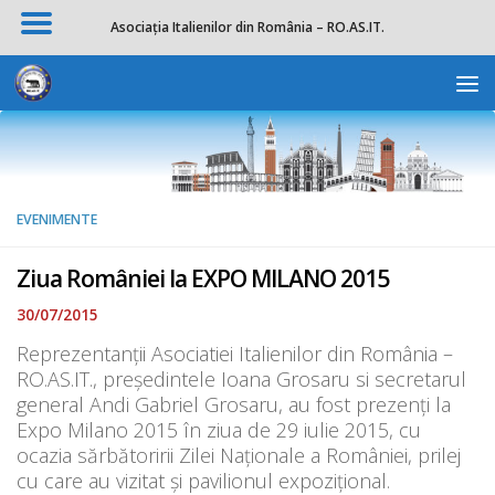
Asociația Italienilor din România – RO.AS.IT.
Skip to content
Deschide b
EVENIMENTE
Ziua României la EXPO MILANO 2015
30/07/2015
Reprezentanții Asociatiei Italienilor din România –
RO.AS.IT., președintele Ioana Grosaru si secretarul
general Andi Gabriel Grosaru, au fost prezenți la
Expo Milano 2015 în ziua de 29 iulie 2015, cu
ocazia sărbătoririi Zilei Naționale a României, prilej
cu care au vizitat și pavilionul expozițional.