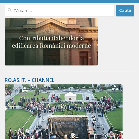
Caută
după:
RO.AS.IT. – CHANNEL