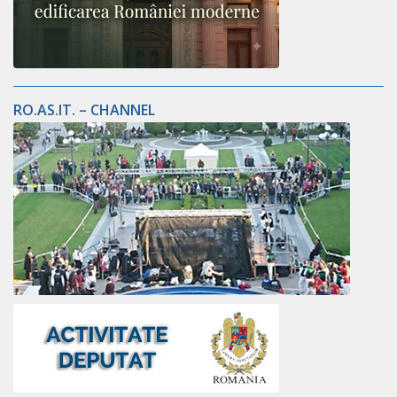
RO.AS.IT. – CHANNEL