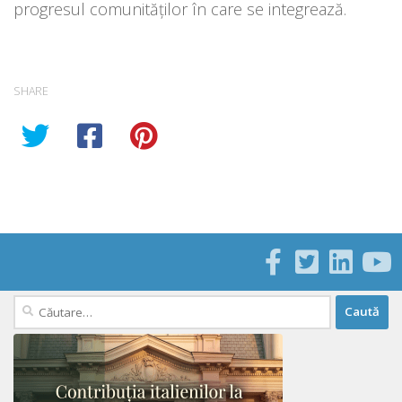
progresul comunităților în care se integrează.
SHARE
Caută
după: