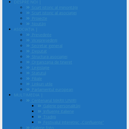
DESPRE NOI |
Scurt istoric al minorităţii
Scurt istoric al asociaţiei
Proiecte
Noutăți
ASOCIAȚIA |
Președinte
Vicepreședinți
Secretar general
Deputat
Structura asociației
Organizația de tineret
Legislație
Statutul
Filiale
Linkuri utile
Parlamentul european
MULTIMEDIA |
Centenarul MARII UNIRI
Galerie personalități
Influențe italiene
Tradiții
Festivalul Interetnic „Confluențe”
Galerie foto