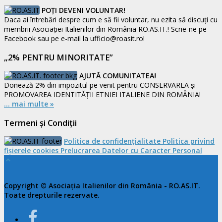
POȚI DEVENI VOLUNTAR!
Daca ai întrebări despre cum e să fii voluntar, nu ezita să discuți cu
membrii Asociației Italienilor din România RO.AS.IT.! Scrie-ne pe
Facebook sau pe e-mail la ufficio@roasit.ro!
„2% PENTRU MINORITATE”
AJUTĂ COMUNITATEA!
Donează 2% din impozitul pe venit pentru CONSERVAREA și
PROMOVAREA IDENTITĂȚII ETNIEI ITALIENE DIN ROMÂNIA!
... mai multe »
Termeni și Condiții
Politica de confidențialitate
Politica privind
fișierele cookies
Prelucrarea Datelor cu Caracter Personal
Copyright © Asociația Italienilor din România - RO.AS.IT.
Toate drepturile rezervate.