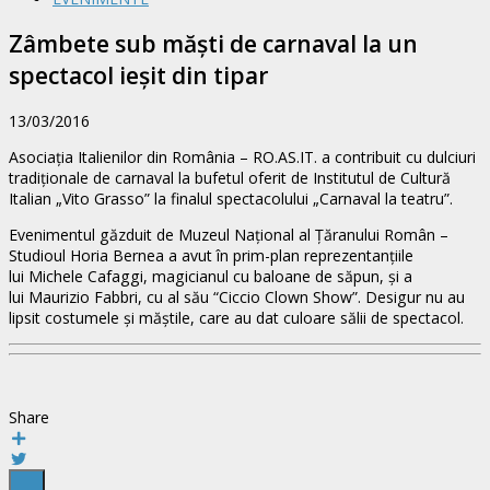
Zâmbete sub măști de carnaval la un
spectacol ieșit din tipar
13/03/2016
Asociația Italienilor din România – RO.AS.IT. a contribuit cu dulciuri
tradiționale de carnaval la bufetul oferit de Institutul de Cultură
Italian „Vito Grasso” la finalul spectacolului „Carnaval la teatru”.
Evenimentul găzduit de Muzeul Național al Țăranului Român –
Studioul Horia Bernea a avut în prim-plan reprezentanțiile
lui Michele Cafaggi, magicianul cu baloane de săpun, și a
lui Maurizio Fabbri, cu al său “Ciccio Clown Show”. Desigur nu au
lipsit costumele și măștile, care au dat culoare sălii de spectacol.
Share