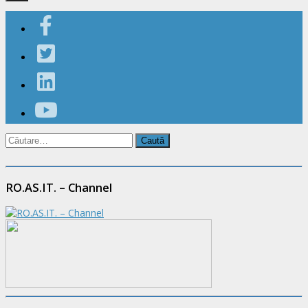
Caută
după:
RO.AS.IT. – Channel