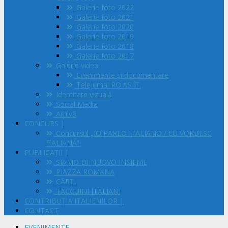
Galerie foto 2022
Galerie foto 2021
Galerie foto 2020
Galerie foto 2019
Galerie foto 2018
Galerie foto 2017
Galerie video
Evenimente și documentare
Telejurnal RO.AS.IT.
Identitate vizuală
Social Media
Arhivă
CONCURS |
Concursul „IO PARLO ITALIANO / EU VORBESC
ITALIANA”!
PUBLICAȚII |
SIAMO DI NUOVO INSIEME
PIAZZA ROMANA
CĂRȚI
TACCUINI ITALIANI
CONTRIBUȚIA ITALIENILOR |
CONTACT
EVENIMENTE