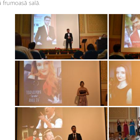
ă frumoasă sală.