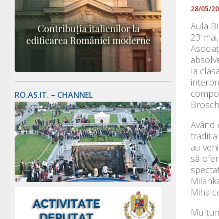
28/05/2
Aula Bi
23 mai,
Asociaț
absolve
la clas
interpr
compozit
RO.AS.IT. – CHANNEL
Broschi
Având o
tradiți
au veni
să ofer
spectat
Milanka
Mihalce
Mulțum