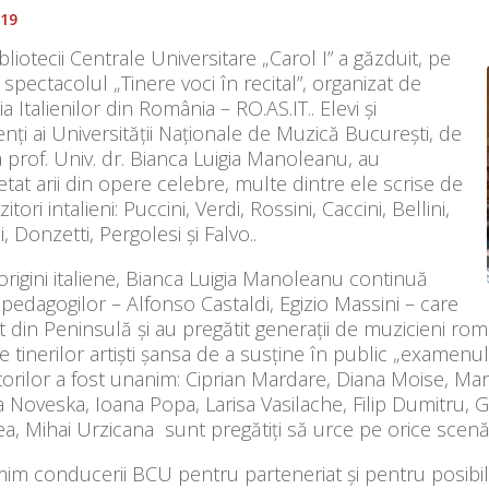
019
bliotecii Centrale Universitare „Carol I” a găzduit, pe
 spectacolul „Tinere voci în recital”, organizat de
ia Italienilor din România – RO.AS.IT.. Elevi și
nți ai Universității Naționale de Muzică București, de
a prof. Univ. dr. Bianca Luigia Manoleanu, au
etat arii din opere celebre, multe dintre ele scrise de
ori intalieni: Puccini, Verdi, Rossini, Caccini, Bellini,
, Donzetti, Pergolesi și Falvo..
rigini italiene, Bianca Luigia Manoleanu continuă
a pedagogilor – Alfonso Castaldi, Egizio Massini – care
t din Peninsulă și au pregătit generații de muzicieni româ
e tinerilor artiști șansa de a susține în public „examenul”
orilor a fost unanim: Ciprian Mardare, Diana Moise, Ma
 Noveska, Ioana Popa, Larisa Vasilache, Filip Dumitru, G
a, Mihai Urzicana sunt pregătiți să urce pe orice scenă, 
im conducerii BCU pentru parteneriat și pentru posibil