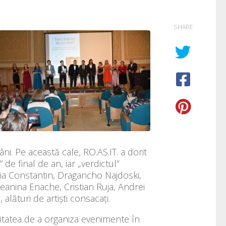
SHARE
ni. Pe această cale, RO.AS.IT. a dorit
 de final de an, iar „verdictul”
ria Constantin, Dragancho Najdoski,
eanina Enache, Cristian Ruja, Andrei
alături de artiști consacați.
itatea de a organiza evenimente în