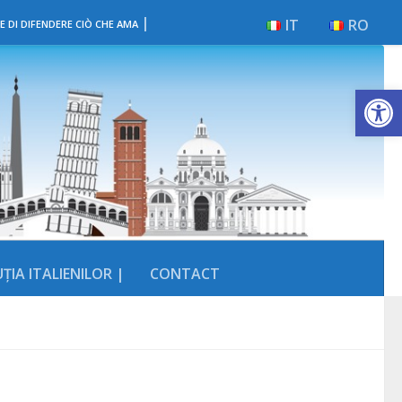
|
IT
RO
E DI DIFENDERE CIÒ CHE AMA
Deschide b
ȚIA ITALIENILOR |
CONTACT