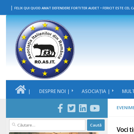
|
Skip to content
FELIX QUI QUOD AMAT DEFENDERE FORTITER AUDET • FERICIT ESTE CEL CA
|
DESPRE NOI |
ASOCIAȚIA |
MULT
EVENIM
Caută
Voci ti
după: