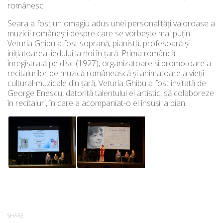
românesc.
Seara a fost un omagiu adus unei personalităţi valoroase a
muzicii româneşti despre care se vorbeşte mai puţin.
Veturia Ghibu a fost soprană, pianistă, profesoară şi
inițiatoarea liedului la noi în ţară. Prima româncă
înregistrată pe disc (1927), organizatoare şi promotoare a
recitalurilor de muzică românească şi animatoare a vieţii
cultural-muzicale din ţară, Veturia Ghibu a fost invitată de
George Enescu, datorită talentului ei artistic, să colaboreze
în recitaluri, în care a acompaniat-o el însuşi la pian.
SHARE