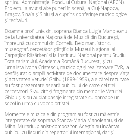
sprijinul Administraţiei Fondului Cultural Naţional (AFCN).
Proiectul a avut şi alte puneri în scenă, la Cluj-Napoca,
Braşov, Sinaia şi Sibiu şi a cuprins conferinţe muzicologice
şi recitaluri.
Doamna prof. univ. dr., soprana Bianca Luigia Manoleanu
de la Universitatea Naţională de Muzică din Bucureşti,
împreună cu domnul dr. Corneliu Beldiman, istoric,
muzeograf, cercetător științific la Muzeul Național al
Carpaților Răsăriteni și la Institutul Național pentru Studiul
Totalitarismului, Academia Română București, şi cu
jurnalista Ivona Cristescu, muzicolog și realizatoare TVR, a
desfăşurat o amplă activitate de documentare despre viaţa
şi activitatea Veturiei Ghibu (1889-1959), ale cărei rezultate
au fost prezentate aseară publicului de către cei trei
cercetători. S-au citit şi fragmente din memoriile Veturiei
Ghibu şi s-au audiat pasaje înregistrate cu aproape un
secol în urmă cu vocea artistei.
Momentele muzicale din program au fost cu măiestrie
interpretate de soprana Stanca-Maria Manoleanu, şi de
Mihai Murariu, pianist-compozitor. Aceștia au încântat
publicul cu lieduri din repertoriul internaţional, dar şi