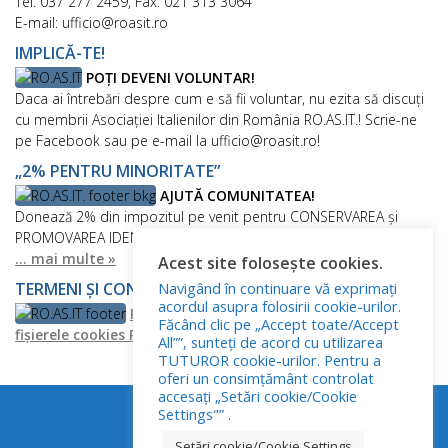
Tel: 037 277 2459, Fax: 021 313 3064
E-mail: ufficio@roasit.ro
IMPLICĂ-TE!
POȚI DEVENI VOLUNTAR!
Daca ai întrebări despre cum e să fii voluntar, nu ezita să discuți
cu membrii Asociației Italienilor din România RO.AS.IT.! Scrie-ne
pe Facebook sau pe e-mail la ufficio@roasit.ro!
„2% PENTRU MINORITATE”
AJUTĂ COMUNITATEA!
Donează 2% din impozitul pe venit pentru CONSERVAREA și
PROMOVAREA IDENTITĂȚII ETNIEI ITALIENE DIN ROMÂNIA!
... mai multe »
Acest site folosește cookies.
Navigând în continuare vă exprimați
TERMENI ȘI CONDIȚII
acordul asupra folosirii cookie-urilor.
Politica de confidențialitate
Politica privind
Făcând clic pe „Accept toate/Accept
fișierele cookies
Prelucrarea Datelor cu Caracter Personal
All””, sunteți de acord cu utilizarea
TUTUROR cookie-urilor. Pentru a
oferi un consimțământ controlat
accesați „Setări cookie/Cookie
Settings"” .
Setări cookie/Cookie Settings