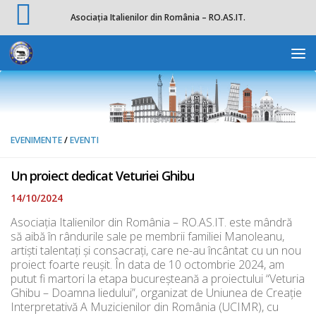
Asociația Italienilor din România – RO.AS.IT.
Skip to content
Deschide b
EVENIMENTE
/
EVENTI
Un proiect dedicat Veturiei Ghibu
14/10/2024
Asociaţia Italienilor din România – RO.AS.IT. este mândră
să aibă în rândurile sale pe membrii familiei Manoleanu,
artişti talentaţi şi consacraţi, care ne-au încântat cu un nou
proiect foarte reuşit. În data de 10 octombrie 2024, am
putut fi martori la etapa bucureşteană a proiectului “Veturia
Ghibu – Doamna liedului”, organizat de Uniunea de Creaţie
Interpretativă A Muzicienilor din România (UCIMR), cu