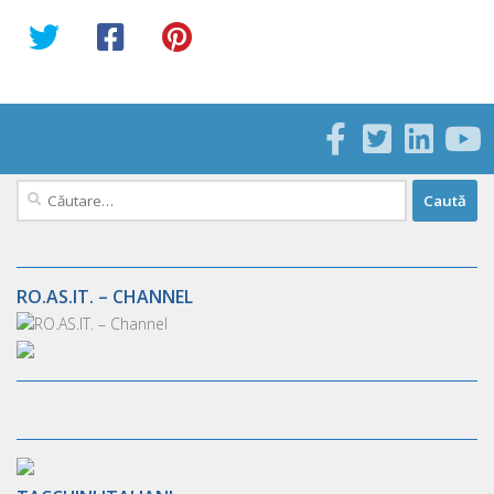
Caută
după:
RO.AS.IT. – CHANNEL